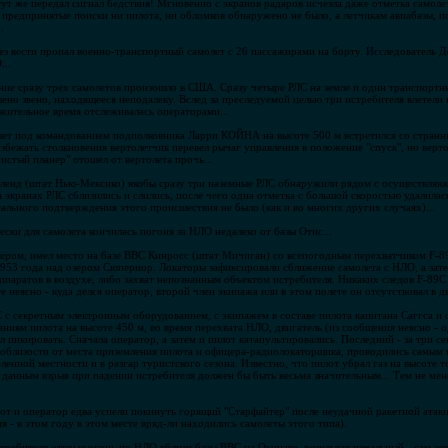
 тут же передал сигнал бедствия! Мгновенно с экранов радаров исчезла даже отметка самолет
а предпринятые поиски ни пилота, ни обломков обнаружено не было, а летчикам авиабазы, 
.
ез вести пропал военно-транспортный самолет с 26 пассажирами на борту. Исследователь 
...
ние сразу трех самолетов произошло в США. Сразу четыре РЛС на земле и один транспортны
ено звено, находящееся неподалеку. Вслед за преследуемой целью три истребителя влетели в
жительное время отслеживалась операторами...
лет под командованием подполковника Ларри КОЙНА на высоте 500 м встретился со странн
збежать столкновения вертолетчик перевел рычаг управления в положение "спуск", но верт
истый планер" отошел от вертолета прочь...
ртленд (штат Нью-Мексико) якобы сразу три наземные РЛС обнаружили рядом с осуществля
 экранах РЛС сблизились и слились, после чего одна отметка с большой скоростью удалилас
ального подтверждения этого происшествия не было (как и во многих других случаях)...
ески для самолета кончилась погоня за НЛО недалеко от базы Отис...
ером, имел место на базе ВВС Кинросс (штат Мичиган) со всепогодным перехватчиком F-8
1953 года над озером Сюпериор. Локаторы зафиксировали сближение самолета с НЛО, а зате
паратов в воздухе, либо захват непознанным объектом истребителя. Никаких следов F-89С н
 неясно - куда делся оператор, второй член экипажа или в этом полете он отсутствовал в 
 с секретным электронным оборудованием, с экипажем в составе пилота капитана Саггса и 
ниям пилота на высоте 450 м, во время перехвата НЛО, двигатель (из сообщения неясно - од
л пикировать. Сначала оператор, а затем и пилот катапультировались. Последний - за три с
поблизости от места приземления пилота и офицера-радиолокаторщика, проводились самым 
еленной местности и в разгар туристского сезона. Известно, что пилот убрал газ на высоте т
данным взрыв при падении истребителя должен бы быть весьма значительным... Тем не мене
от и оператор едва успели покинуть горящий "Старфайтер" после неудачной ракетной атаки
 - в этом году в этом месте вряд-ли находились самолеты этого типа).
требителя открыл огонь по НЛО вблизи базы ВВС на Окинаве, результат печальный - сам лет