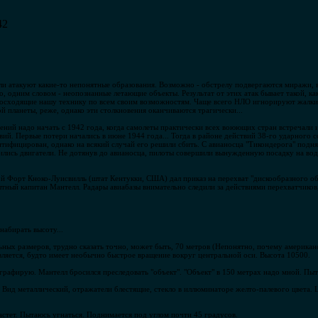
42
ли атакуют какие-то непонятные образования. Возможно - обстрелу подвергаются миражи, 
о, одним словом - неопознанные летающие объекты. Результат от этих атак бывает такой, к
евосходящие нашу технику по всем своим возможностям. Чаще всего НЛО игнорируют жалкие
 планеты, реже, однако эти столкновения оканчиваются трагически...
ний надо начать с 1942 года, когда самолеты практически всех воюющих стран встречали и
твий. Первые потери начались в июне 1944 года... Тогда в районе действий 38-го ударног
тифицирован, однако на всякий случай его решили сбить. С авианосца "Тикондерога" подня
ились двигатели. Не дотянув до авианосца, пилоты совершили вынужденную посадку на воду
й Форт Кноко-Луисвилль (штат Кентукки, США) дал приказ на перехват "дискообразного об
ытный капитан Мантелл. Радары авиабазы внимательно следили за действиями перехватчиков
набирать высоту...
ьных размеров, трудно сказать точно, может быть, 70 метров (Непонятно, почему американс
авляется, будто имеет необычно быстрое вращение вокруг центральной оси. Высота 10500.
ографирую. Мантелл бросился преследовать "объект". "Объект" в 150 метрах надо мной. Пы
у. Вид металлический, отражатели блестящие, стекло в иллюминаторе желто-палевого цвета. 
 растет. Пытаюсь угнаться. Поднимается под углом почти 45 градусов.