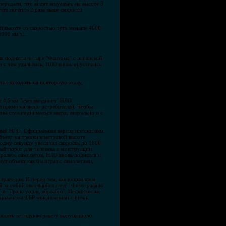
ередали, что видят визуально на высоте 3
что почти в 2 раза выше скорости
й высоте со скоростью чуть меньше 4000
000 км/ч...
ли подняты четыре "Фантома" с испанской
и с чем удалились, НЛО вновь опустились
тал заходить на повторную атаку,
 4,5 км "трехзвездного" НЛО
л прямо на звено истребителей. Чтобы
ва стал подниматься вверх, визуально и с
здный НЛО. Официальная версия погони нам
объект на трехкилометровой высоте
а одну секунду увеличил скорость до 1800
ый порог для человека и конструкции
пролета самолетов, НЛО вновь поднялся и
нут объект как бы играл с самолетами,
агедия. И перед тем, как взорвался в
й за собой светящийся след". Фотографию
 и "Транс уорлд эйрлайнз". Несмотря на
пециалисты ФБР конфисковали снимок
принять летящуюю ракету выпущенную