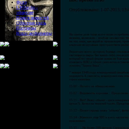
BBC против НЛО
Фото
UFOleaks -
Опубликовано: 1-07-2013, 13:
общение
Прием новостей
Обратная связь
Партнеры
Наши информеры
На самом деле чаще всего наши истребите
явления, возможно - вообще неизвестно чт
не что иное, как корабли пришельцев, пр
владение воздушным пространством родной
Вероятнее всего историю боевых столкнове
светящиеся шары. Без каких-либо последс
который по своей форме никак не был иден
атаковать НЛО у обоих самолетов останов
эсминец "Аарон Бард"...
7 января 1948 года командующий авиабазо
поднялись 4 самолета, командовал ими оп
строк капитана:
15.00 - Ничего не обнаруживаю.
15.02 - Видимость хорошая... Продолжаю 
15.11 - Вот! Вижу объект - диск ненормал
футах?). Купол на верхней части. Предст
15.12 - Пилот справа: вижу "объект", фот
15.14 - Мантелл: еще 900 и я его настигн
оранжевым.
15.15 - ...Не более 350 метров. Скорость