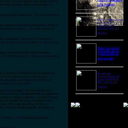
Pro Ultra: битва камер
а (чего не могло случиться, даже если бы
понесшей потерю, было предписано не
и ИИ-функций
Доминирский утверждал, что самолет якобы
Ремонт перфораторов
и сварочных
й самолет в воздухе наблюдали в воздухе
аппаратов: как
 большое облако и... исчезли с экранов
выбрать сервис без
лишнего
ым "планером" длиной 15-18 метров с
олет продолжал лететь вверх со скоростью
Размер или чистота
бриллианта: на чем
ющим тренировочный полет военным
сделать акцент при
ь. Попытки связаться с пилотом по рации и
выборе кольца
9С и пилотом лейтенантом Вильсоном в
Российский
м исчезновение двух отметок, не
балансировщик для
отказоустойчивых
и на земле, ни в озере до сих пор не
ИТ-сервисов: как
двухместном самолете?)
оценить
оператора радара лейтенанта Баркова
ин или сразу оба двигателя) остановился.
екунды до удара самолета о землю. Поиски
настойчивым образом, в течение трех
олько 180 м над землей и что баки с
е никто не слышал взрыва, не видел ни
 на НЛО... (С.В.Александров вновь
чик погиб...