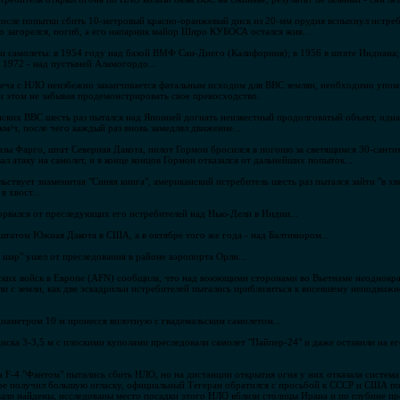
после попытки сбить 10-метровый красно-оранжевый диск из 20-мм орудия вспыхнул истре
 загорелся, погиб, а его напарник майор Широ КУБОСА остался жив...
и самолеты: в 1954 году над базой ВМФ Сан-Диего (Калифорния); в 1956 в штате Индиана; 
 1972 - над пустыней Аламогордо...
реча с НЛО неизбежно заканчивается фатальным исходом для ВВС землян, необходимо упомя
 этом не забывая продемонстрировать свое превосходство.
нских ВВС шесть раз пытался над Японией догнать неизвестный продолговатый объект, одн
км/ч, после чего каждый раз вновь замедлял движение...
базы Фарго, штат Северная Дакота, пилот Гормон бросился в погоню за светящимся 30-сант
л атаку на самолет, и в конце концов Гормон отказался от дальнейших попыток...
льствует знаменитая "Синяя книга", американский истребитель шесть раз пытался зайти "в х
 хвост...
рвался от преследующих его истребителей над Нью-Дели в Индии...
штатом Южная Дакота в США, а в октябре того же года - над Балтимором...
шар" ушел от преследования в районе аэропорта Орли...
ских войск в Европе (AFN) сообщила, что над воюющими сторонами во Вьетнаме неоднокр
 с земли, как две эскадрильи истребителей пытались приблизиться к висевшему неподвижно 
диаметром 10 м пронесся вплотную с гвадемальским самолетом...
иска 3-3,5 м с плоскими куполами преследовали самолет "Пайпер-24" и даже оставили на ег
а F-4 "Фантом" пытались сбить НЛО, но на дистанции открытия огня у них отказала система
ре получил большую огласку, официальный Тегеран обратился с просьбой к СССР и США по
 были найдены, исследованы место посадки этого НЛО вблизи столицы Ирана и по глубине п