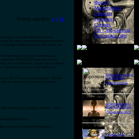
Форум
Мониторинг
планеты
A
Размер шрифта:
A
Гороскоп
A
Сонник
ТВ - 300 каналов
Поддержи сайт
возможно - неизвестные физические
ак если бы наши самолеты атаковали именно
 попытки землян доказать свое право на
 обстреливали в воздухе неизвестные
о соединения ВМССША появился объект,
Последнее видео
лись два истребителя, однако при попытке
. Самолеты утонули, а летчиков спас
Короткометражка про
ъекта 80-100 метров в диаметре". В небо
путешествия во
, магнитофон начал запись последних
времени и эгоизм.
Битва цивилизаций с
Игорем Прокопенко.
кий летчик дает рамеры в метрах, а не в
"Письма из космоса"
таюся приблизиться.
Цвет меняется, становится красным,
Странное дело.