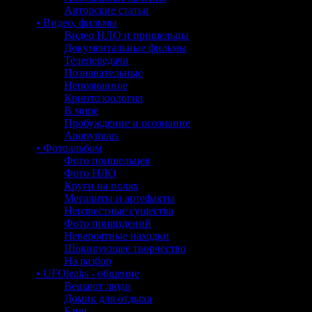
Авторские статьи
• Видео, фильмы
Видео НЛО и пришельцы
Документальные фильмы
Телепередачи
Познавательные
Непознанное
Криптозоология
В мире
Пробуждение и осознание
Anonymous
• Фотоальбом
Фото пришельцев
Фото НЛО
Круги на полях
Мегалиты и артефакты
Неизвестные существа
Фото привидений
Невероятные находки
Шокирующее творчество
На разбор
• UFOleaks - общение
Вещают люди
Домик для отдыха
Баня