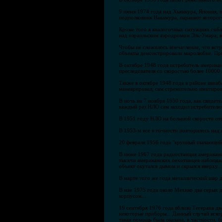
9 июня 1974 года над Хьянкура, Япония, 
подполковник Накамура, парашют которого
Кроме того в аналогичных ситуациях гибл
над израильским аэродромом Эль-Умара; в
Чтобы не сложилось впечатление, что вст
объекты демонстрировали миролюбие. При
В октябре 1948 года истребитель америка
преследователя со скоростью более 10000 
Также в октябре 1948 года в районе авиа
маневрировал, сам стремительно имитирова
В ночь на 7 ноября 1950 года, как свидете
каждый раз НЛО сам заходил истребителю в
В 1951 году НЛО на большой скорости ото
В 1953-м все в точности повторилось над 
20 февраля 1956 года "крупный пылающий 
В июне 1967 года радиостанция американ
тысячи американских пехотинцев наблюдали
объект окутался дымом и скрылся вверху...
В марте того же года металлический шар 
В мае 1975 года около Мехико два серых д
корпусом...
19 сентября 1976 года вблизи Тегерана дв
некоторые приборы... Данный случай вско
такая помощь была оказана, в частности,