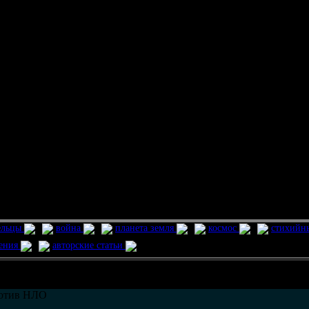
ельцы
война
планета земля
космос
стихийн
ления
авторские статьи
возможно только в течении
30
дней со дня публикации.
отив НЛО