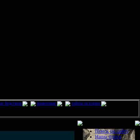
ые бедствия
животные
тайны истории
Разделы
Поиск по сайту
Наши блоги