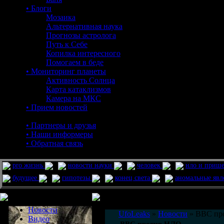
• Блоги
Мозаика
Альтернативная наука
Прогнозы астролога
Путь к Себе
Копилка интересного
Помогаем в беде
• Мониторинг планеты
Активность Солнца
Карта катаклизмов
Камера на МКС
• Прием новостей
• Партнеры и друзья
• Наши информеры
• Обратная связь
pro жизнь
новости науки
человек
нло и приш
будущее
гипотезы
конец света
аномальные яв
Меню сайта
Информация
Комментировать статьи на сайте 
Новости
UfoLeaks
»
Новости
» BBC пр
Видео