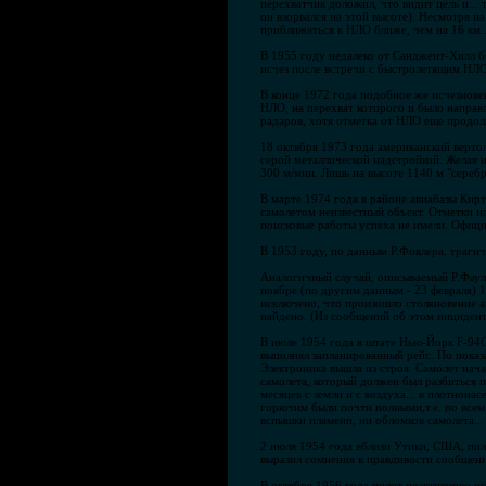
перехватчик доложил, что видит цель и...
он взорвался на этой высоте). Несмотря н
приближаться к НЛО ближе, чем на 16 км..
В 1955 году недалеко от Санджент-Хилл б
исчез после встречи с быстролетящим НЛО
В конце 1972 года подобное же исчезнове
НЛО, на перехват которого и было направл
радаров, хотя отметка от НЛО еще продол
18 октября 1973 года американский верто
серой металлической надстройкой. Желая и
300 м/мин. Лишь на высоте 1140 м "серебр
В марте 1974 года в районе авиабазы Ки
самолетом неизвестный объект. Отметки на
поисковые работы успеха не имели. Офици
В 1953 году, по данным Р.Фовлера, трагич
Аналогичный случай, описываемый Р.Фаул
ноябре (по другим данным - 23 февраля) 
исключено, что произошло столкновение ап
найдено. (Из сообщений об этом инциденте
В июле 1954 года в штате Нью-Йорк F-94С
выполнял запланированный рейс. По показа
Электроника вышла из строя. Самолет нача
самолета, который должен был разбиться 
месяцев с земли и с воздуха... в плотнонас
горючим были почти полными,т.е. по всем 
вспышки пламени, ни обломков самолета...
2 июля 1954 года вблизи Утики, США, пил
выразил сомнения в правдивости сообщения
В октябре 1956 года пилот реактивного ис