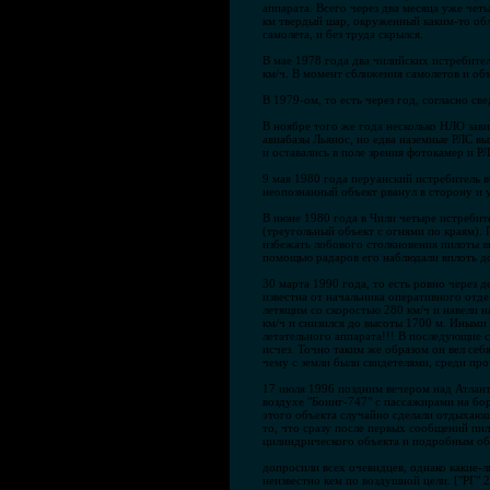
аппарата. Всего через два месяца уже чет
км твердый шар, окруженный каким-то обла
самолета, и без труда скрылся.
В мае 1978 года два чилийских истребите
км/ч. В момент сближения самолетов и объ
В 1979-ом, то есть через год, согласно с
В ноябре того же года несколько НЛО зав
авиабазы Льянос, но едва наземные РЛС вы
и оставались в поле зрения фотокамер и РЛ
9 мая 1980 года перуанский истребитель 
неопознанный объект рванул в сторону и у
В июне 1980 года в Чили четыре истребит
(треугольный объект с огнями по краям). 
избежать лобового столкновения пилоты в
помощью радаров его наблюдали вплоть до 
30 марта 1990 года, то есть ровно через
известна от начальника оперативного отд
летящим со скоростью 280 км/ч и навели н
км/ч и снизился до высоты 1700 м. Иными
летательного аппарата!!! В последующие с
исчез. Точно таким же образом он вел себ
чему с земли были свидетелями, среди про
17 июля 1996 поздним вечером над Атлант
воздухе "Боинг-747" с пассажирами на бо
этого объекта случайно сделали отдыхающ
то, что сразу после первых сообщений пи
цилиндрического объекта и подробным о
допросили всех очевидцев, однако какие
неизвестно кем по воздушной цели. ["РГ" 2