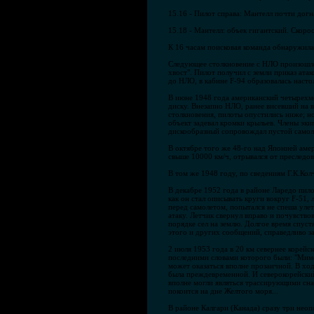
15.16 - Пилот справа: Мантелл почти догн
15.18 - Мантелл: объек гигантский. Скорос
К 16 часам поисковая команда обнаружила о
Следующее столкновение с НЛО произошло
хвост". Пилот получил с земли приказ ата
до НЛО, в кабине F-94 образовалась настол
В июне 1948 года американский четырехм
диску. Внезапно НЛО, ранее висевший на в
столкновения, пилоты опустились ниже; но
объект задевал кромки крыльев. Члены эки
дискообразный сопровождал пустой самолет
В октябре того же 48-го над Японией амер
свыше 10000 км/ч, отрывался от преследова
В том же 1948 году, по сведениям Г.К.Кол
В декабре 1952 года в районе Ларедо пило
как он стал описывать круги вокруг F-51,
перед самолетом, попытался не спеша уле
атаку. Летчик свернул вправо и почувство
порядке сел на землю. Долгое время спуст
этого и других сообщений, справедливо зам
2 июля 1953 года в 20 км севернее корейс
последними словами которого были: "Мимо 
может оказаться вполне прозаичной. В ход
была преждевременной. И северокорейский
вполне могли являться трассирующими сна
покоится на дне Желтого моря...
В районе Калгари (Канада) сразу три нео