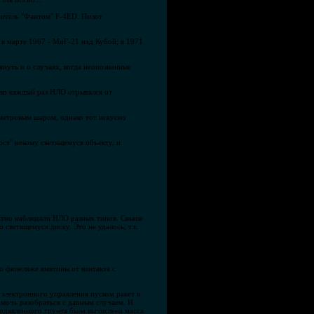
битель "Фантом" F-4ЕD. Пилот
в марте 1967 - МиГ-21 над Кубой; в 1971
нуть и о случаях, когда неопознанные
ако каждый раз НЛО отрывался от
иметровым шаром, однако тот искусно
вост" некому светящемуся объекту, и
атно наблюдали НЛО разных типов. Свыше
светящемуся диску. Это не удалось, т.к.
о фюзеляже вмятины от контакта с
 электронного управления пуском ракет и
мочь разобраться с данным случаем. И
родавленного грунта была вычислена масса