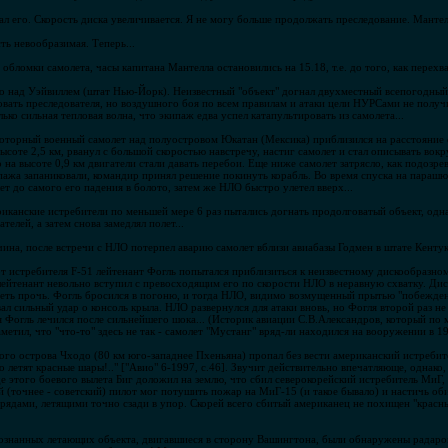
ал его. Скорость диска увеличивается. Я не могу больше продолжать преследование. Мантелл
ть невообразимая. Теперь...
бломки самолета, часы капитана Мантелла остановились на 15.18, т.е. до того, как перехват
 над Уэйвиллем (штат Нью-Йорк). Неизвестный "объект" догнал двухместный всепогодный 
ковать преследователя, но воздушного боя по всем правилам и атаки цели НУРСами не получ
ько сильная тепловая волна, что экипаж едва успел катапультировать из самолета...
оторный военный самолет над полуостровом Юкатан (Мексика) приблизился на расстояние 
ысоте 2,5 км, рванул с большой скоростью навстречу, настиг самолет и стал описывать вокр
 на высоте 0,9 км двигатели стали давать перебои. Еще ниже самолет затрясло, как подозре
пажа запаниковали, командир принял решение покинуть корабль. Во время спуска на парашю
 до самого его падения в болото, затем же НЛО быстро улетел вверх...
иканские истребители по меньшей мере 6 раз пытались догнать продолговатый объект, одна
телей, а затем снова замедлял полет...
чина, после встречи с НЛО потерпел аварию самолет вблизи авиабазы Годмен в штате Кентук
т истребителя F-51 лейтенант Фогль попытался приблизиться к неизвестному дискообразному
 лейтенант невольно вступил с превосходящим его по скорости НЛО в неравную схватку. Ди
теть прочь. Фогль бросился в погоню, и тогда НЛО, видимо возмущенный прытью "побежден
вал сильный удар о консоль крыла. НЛО развернулся для атаки вновь, но Фогля второй раз н
я Фогль лечился после сильнейшего шока... (Историк авиации С.В.Александров, который по
етил, что "что-то" здесь не так - самолет "Мустанг" вряд-ли находился на вооружении в 19
кого острова Чходо (80 км юго-западнее Пхеньяна) пропал без вести американский истреби
летят красные шары!.." ["Авио" 6-1997, с.46]. Звучит действительно впечатляюще, однако,
е этого боевого вылета Биг доложил на землю, что сбил северокорейский истребитель МиГ,
 (точнее - советский) пилот мог потушить пожар на МиГ-15 (и такое бывало) и настичь об
рядами, летящими точно сзади в упор. Скорей всего сбитый американец не похищен "крас
познанных летающих объекта, двигавшиеся в сторону Вашингтона, были обнаружены радаром