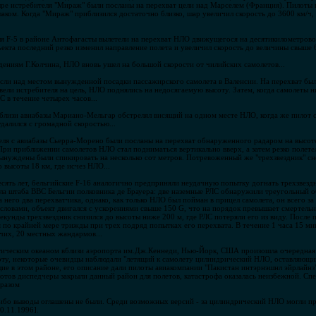
ыре истребителя "Мираж" были посланы на перехват цели над Марселем (Франция). Пилоты п
ком. Когда "Мираж" приблизился достаточно близко, шар увеличил скорость до 3600 км/ч, 
ля F-5 в районе Антофагасты вылетели на перехват НЛО движущегося на десятикилометрово
екта последний резко изменил направление полета и увеличил скорость до величины свыше 6
ведениям Г.Колчина, НЛО вновь ушел на большой скорости от чилийских самолетов...
исли над местом вынужденной посадки пассажирского самолета в Валенсии. На перехват бы
вели истребителя на цель, НЛО поднялись на недосягаемую высоту. Затем, когда самолеты н
С в течение четырех часов...
вблизи авиабазы Мариано-Мельгар обстрелял висящий на одном месте НЛО, когда же пилот с
далился с громадной скоростью...
еля с авиабазы Сьерра-Морено были посланы на перехват обнаруженного радаром на высоте
При приближении самолетов НЛО стал подниматься вертикально вверх, а затем резко полете
ынуждены были спикировать на несколько сот метров. Потревоженный же "трехзвездник" сно
высоты 18 км, где исчез НЛО...
 десять лет, бельгийские F-16 аналогично предприняли неудачную попытку догнать трехзве
ела штаба ВВС Бельгии полковника де Брауера: две наземные РЛС обнаружили треугольный 
а него два перехватчика, однако, как только НЛО был пойман в прицел самолета, он всего з
 словами, объект двигался с ускорениями свыше 150 G, что на порядок превышает смертельн
екунды трехзвездник снизился до высоты ниже 200 м, где РЛС потеряли его из виду. После 
я по крайней мере трижды при трех подряд попытках его перехвата. В течение 1 часа 15 ми
чих, 20 местных жандармов...
ическим океаном вблизи аэропорта им.Дж.Кеннеди, Нью-Йорк, США произошла очередная тр
рту, некоторые очевидцы наблюдали "летящий к самолету цилиндрический НЛО, оставляющи
ие в этом районе, его описание дали пилоты авиакомпании "Пакистан интэрнэшнл эйрлайнз"
лотов диспедчеры закрыли данный район для полетов, катастрофа оказалась неизбежной. С
бразом
-либо выводы оглашены не были. Среди возможных версий - за цилиндрический НЛО могли 
0.11.1996].