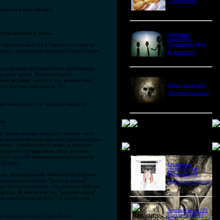
"Стрелы богов"
 исчез в слое облаков.
чик врезался в землю...
Секретные
территории.
перехватчик F-94 и "прочно сел ему на
"Пришельцы. Дверь
илось, не достигая некоторого расстояния
во Вселенную"
одной мили к неизвестному блестящему
уг него круги. Желая избежать
вают летчики - оттого, что неизвестный
тах летчики наблюдали, что
Обманутые наукой.
"Исцеление смертью"
ко каждый раз тот набирал скорость
ки...
 летательному аппарату, а после того,
ск, продемонстрировав свое превосходство
Новое в блогах
ного", развернулся и пошел в лобовую
е пришлось уговаривать, он в срочном
 моей просьбе анализировал правдивость
52 году)...
Как выбрать
снотворное для
тель, пилотируемый лейтенантом Б.Биком,
восстановления
 разгадка появления "красных шаров"
режима после отпуска
 но вполне возможно, что радость победы
идчика. В любом случае, "красные шары"
ным шарообразным НЛО", а до сих пор
Samsung Galaxy S26
 на высоте около 5 км. Пилот-
Ultra vs Xiaomi 16