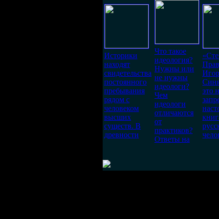
Что такое
Историки
«Сте
идеология?
находят
Пра
Нужны или
свидетельства
Игор
не нужны
постоянного
Син
идеологи?
пребывания
это 
Чем
рядом с
запр
идеологи
человеком
наст
отличаются
высших
книг
от
существ. В
русс
практиков?
древности
чело
Ответы на