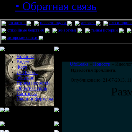
• Обратная связь
pro жизнь
новости науки
человек
нло и приш
стихийные бедствия
животные
тайны истории
авторские статьи
Меню сайта
Информация
Комментировать статьи на сайте 
Новости
публикации.
Видео
UfoLeaks
»
Новости
» Идеолог
Фото
Идеология троллинга.
UFOleaks -
общение
Опубликовано: 21-07-2013, 11
Прием новостей
Раз
Обратная связь
Партнеры
Наши информеры