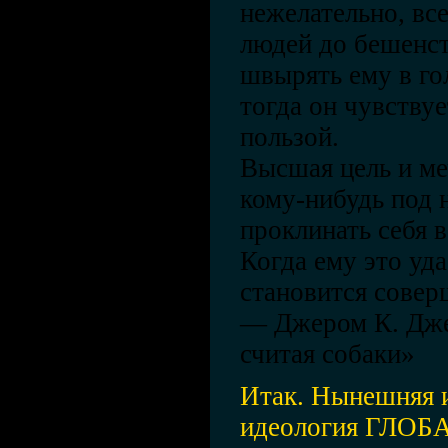
нежелательно, вс
людей до бешенст
швырять ему в го
тогда он чувствуе
пользой.
Высшая цель и ме
кому-нибудь под н
проклинать себя в
Когда ему это уда
становится совер
— Джером К. Джер
считая собаки»
Итак. Нынешняя и
идеология ГЛОБ