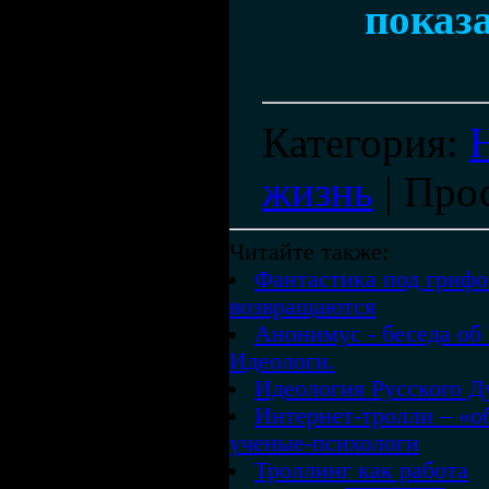
показа
Категория
:
жизнь
|
Про
Читайте также:
Фантастика под гриф
возвращаются
Анонимус - беседа об
Идеологи.
Идеология Русского Д
Интернет-тролли – «
ученые-психологи
Троллинг как работа