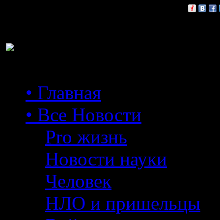
Расскажи друзьям:
• Главная
• Все Новости
Pro жизнь
Новости науки
Человек
НЛО и пришельцы