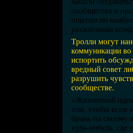
начали создавать
сообщества и орг
опытом по наибо
разжиганию конфл
Тролли могут нан
коммуникации во 
испортить обсужд
вредный совет ли
разрушить чувств
сообществе.
«Жизненный идеа
том, чтобы всем 
брань по своему 
куда-нибудь, где 