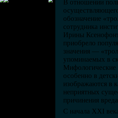
В отношении поль
осуществляющего
обозначение «тр
сотрудника инсти
Ирины Ксенофонт
приобрело популя
значения — «трол
упоминаемых в с
Мифологические 
особенно в детски
изображаются в к
неприятных сущес
причинения вреда
С начала XXI век