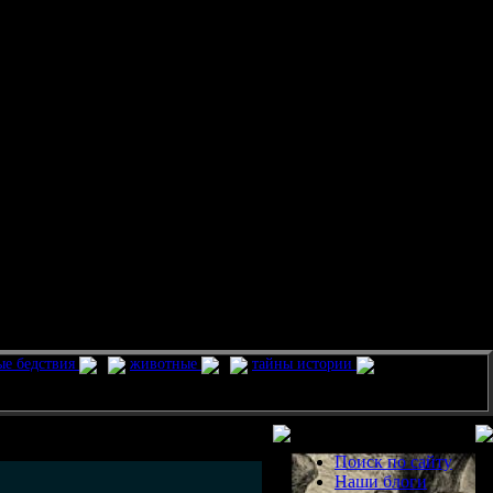
ые бедствия
животные
тайны истории
Разделы
Поиск по сайту
Наши блоги