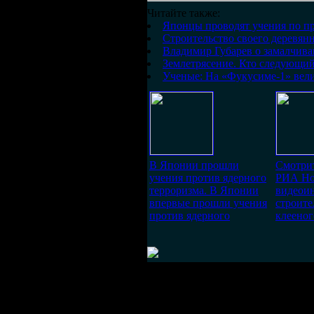
Читайте также:
Японцы проводят учения по п
Строительство своего деревян
Владимир Губарев о замалчив
Землетрясение. Кто следующи
Ученые: На «Фукусиме-1» вели
В Японии прошли
Смотрит
учения против ядерного
РИА Но
терроризма. В Японии
видеои
впервые прошли учения
строите
против ядерного
клееног