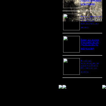
Pro Ultra: битва камер
и ИИ-функций
Ремонт перфораторов
и сварочных
аппаратов: как
выбрать сервис без
лишнего
Размер или чистота
бриллианта: на чем
сделать акцент при
выборе кольца
Российский
балансировщик для
отказоустойчивых
ИТ-сервисов: как
оценить