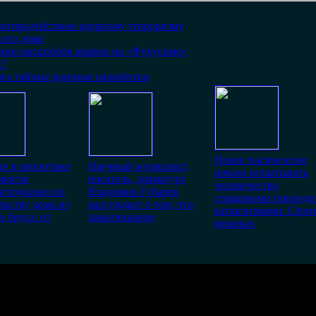
ротиводействию ядерному терроризму
ного дома
ании масштабов аварии на «Фукусиме»
й?
сь тайные ядерные разработки
Новое тысячелетие
е в репортаже
Научный журналист,
начало испытывать
вости
писатель, драматург
человечество
нструкцию по
Владимир Губарев
страшными природ
льству дома из
рассуждает о том, что
катаклизмами. Сери
о бруса: от
замалчивание
мощных