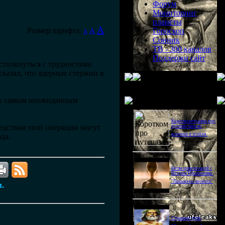
Форум
Мониторинг
планеты
A
Размер шрифта:
A
Гороскоп
A
Сонник
ТВ - 300 каналов
Поддержи сайт
столкнуться с трудностями
казал, что ядерные стержни в
Последнее видео
и к самым неожиданным
Короткометражка про
ледствия этой операции могут
путешествия во
времени и эгоизм.
да.
Битва цивилизаций с
Игорем Прокопенко.
"Письма из космоса"
м.
Странное дело.