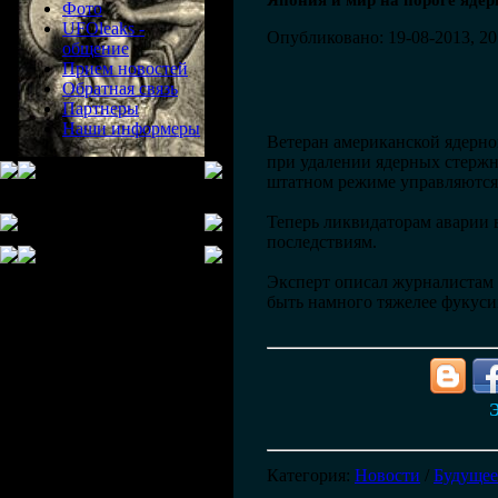
Япония и мир на пороге ядер
Фото
UFOleaks -
Опубликовано: 19-08-2013, 20
общение
Прием новостей
Обратная связь
Партнеры
Наши информеры
Ветеран американской ядерно
при удалении ядерных стержн
штатном режиме управляются
Теперь ликвидаторам аварии 
последствиям.
Эксперт описал журналистам в
быть намного тяжелее фукуси
Э
Категория
:
Новости
/
Будущее