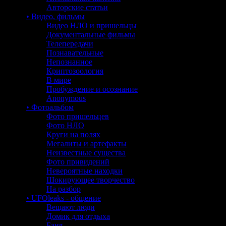
Авторские статьи
• Видео, фильмы
Видео НЛО и пришельцы
Документальные фильмы
Телепередачи
Познавательные
Непознанное
Криптозоология
В мире
Пробуждение и осознание
Anonymous
• Фотоальбом
Фото пришельцев
Фото НЛО
Круги на полях
Мегалиты и артефакты
Неизвестные существа
Фото привидений
Невероятные находки
Шокирующее творчество
На разбор
• UFOleaks - общение
Вещают люди
Домик для отдыха
Баня