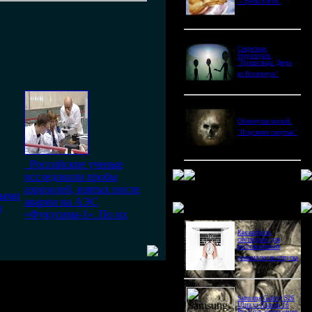
"Стрелы богов"
Секретные
территории.
"Пришельцы. Дверь
во Вселенную"
Обманутые наукой.
"Исцеление смертью"
Российские ученые
исследовали пробы
аэрозолей, взятых после
ными
аварии на АЭС
Новое в блогах
я
«Фукусима-1». По их
Как выбрать
снотворное для
восстановления
режима после отпуска
Samsung Galaxy S26
Ultra vs Xiaomi 16