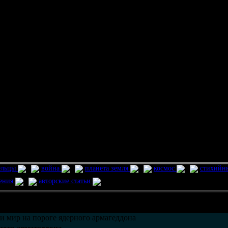
ельцы
война
планета земля
космос
стихийн
ления
авторские статьи
возможно только в течении
30
дней со дня публикации.
и мир на пороге ядерного армагеддона