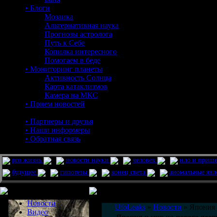
• Блоги
Мозаика
Альтернативная наука
Прогнозы астролога
Путь к Себе
Копилка интересного
Помогаем в беде
• Мониторинг планеты
Активность Солнца
Карта катаклизмов
Камера на МКС
• Прием новостей
• Партнеры и друзья
• Наши информеры
• Обратная связь
pro жизнь
новости науки
человек
нло и приш
будущее
гипотезы
конец света
аномальные яв
Меню сайта
Информация
Комментировать статьи на сайте 
Новости
UfoLeaks
»
Новости
» Япония 
Видео