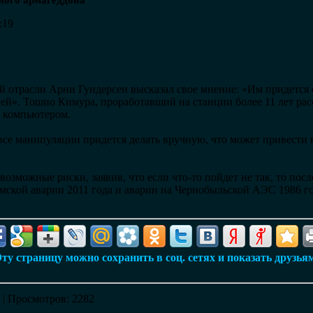
ного армагеддона
:19
й отрасли Арни Гундерсен высказал свое мнение: «Им придется 
ей». Тошио Кимура, проработавший на станции более 11 лет расс
 компьютером.
все манипуляции придется делать вручную, что может привест
озможные риски, заявив, что если что-то пойдет не так, то пос
мской аварии 2011 года и аварии на Чернобыльской АЭС 1986 го
ту страницу можно сохранить в соц. сетях и показать друзья
|
Просмотров
: 2282