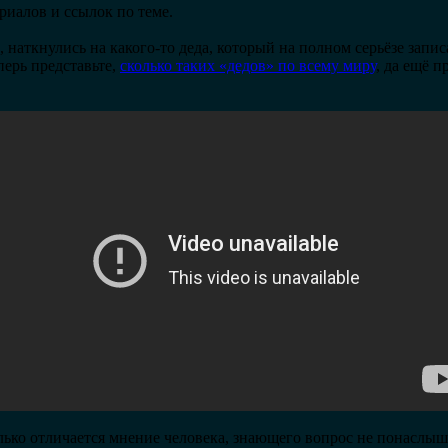
риалов и ссылок по теме.
наткнулись на какого-то деда, который на полном серьёзе записа
ерь представьте,
сколько таких «дедов» по всему миру
, да ещё п
лько отличается мнение человека, знающего вопрос не понаслы