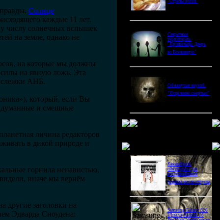
"Стрелы богов"
 правды.
Солнце
исходящего каждые 11 лет.
му числу солнечных вспышек
Секретные
ей на земле, однако не
территории.
"Пришельцы. Дверь
во Вселенную"
осов, на которые мы должны
 силы на явную ложь. Эта
х слежки АНБ.
Обманутые наукой.
"Исцеление смертью"
оника»), который, если Вы
выдуманные и смешные
опланетная личина редакторов
живать в дикой природе и
Новое в блогах
Как выбрать
кальные горнила ненавистью,
снотворное для
восстановления
 видели, иначе мы вернём
режима после отпуска
на другие заголовки на
Samsung Galaxy S26
ием Эдварда Сноудена:
Ultra vs Xiaomi 16