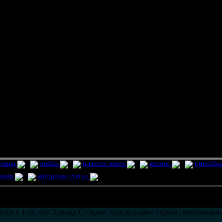
ельцы
война
планета земля
космос
стихийн
ления
авторские статьи
возможно только в течении
30
дней со дня публикации.
лухи о том, что Эдвард Сноуден «предсказал» серию сверхмощны