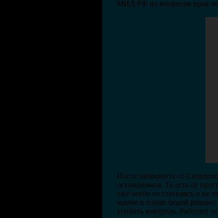
МИД РФ по вопросам прав чел
После инцидента со Сноудено
оставшимися. То есть от прог
уже особо не стесняясь и не 
задачи в плане людей решают
усилить контроль. Работает э