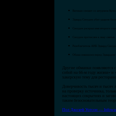
Ватикан спешит со штурмом Купол
Эдвард Сноуден убит ударом бесп
С
ноуден раскрыл имя второго стр
Сноуден причислен к лику святых
Разоблачитель АНБ Эдвард Сноуде
Обама извинился перед Эдвардом
Другие обманки появляются с
собой на 66-м году жизни» и
хакерскую тему для ресторано
Доверчивость тысяч и тысяч 
на проверку источника, толь
настоящих сокрытиях и загов
таким безосновательным теор
Пол Джозеф Уотсон — Infowars