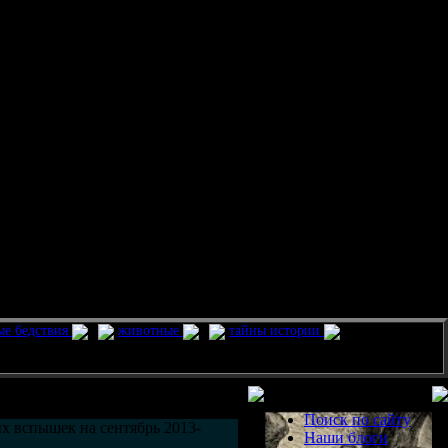
ые бедствия
животные
тайны истории
Разделы
Поиск по сайту
х вспышек на сентябрь 2013-
Наши блоги