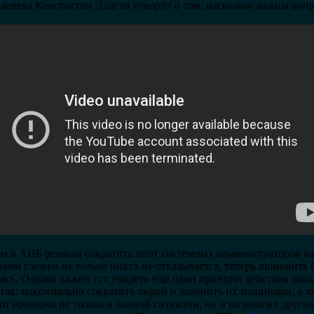
овека Константин Долгов говорит о том, насколько важны воп
м в АНБ решили сократить штат системных администраторов на
рамм слежки не только никто не отказывается, теперь шпионить 
таясь. Однако важно тут увидеть ещё один принцип действия зап
 так: максимально сократить людей и заменить их машинами, а 
тот принцип не только в данной ситуации, но и во многих других 