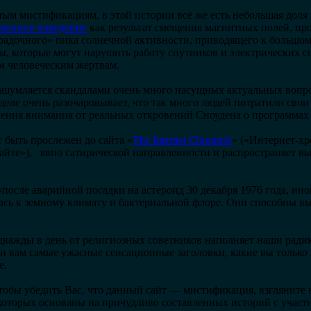
ым мистификациям, в этой истории всё же есть небольшая доля
транное поведение
как результат смещения магнитных полей, про
радочного» пика солнечной активности, приводящего к большо
, которые могут нарушить работу спутников и электрических сет
 человеческим жертвам.
зашумляется скандалами очень много насущных актуальных вопр
деле очень разочаровывает, что так много людей потратили свои
чения внимания от реальных откровений Сноудена о программа
 быть прослежен до сайта «
The Internet Chronicle
» («Интернет-хр
 сайте»), явно сатирической направленности и распространяет 
«после аварийной посадки на астероид 30 декабря 1976 года, ин
сь к земному климату и бактериальной флоре. Они способны вы
дважды в день от религиозных советников наполняет наши ради
ти вам самые ужасные сенсационные заголовки, какие вы только
е.
чтобы убедить Вас, что данный сайт — мистификация, взгляните 
 которых основаны на причудливо составленных историй с участ