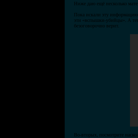
Ниже даю ещё несколько мате
Пока искали эту информацию, 
эти «вспышки-убийцы». А теп
безоговорочно верит.
Во-вторых, посмотрите наско