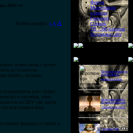
Форум
рь 2013-го
Мониторинг
планеты
Гороскоп
A
Размер шрифта:
A
Сонник
A
ТВ - 300 каналов
Поддержи сайт
Последнее видео
пущена только лишь с целью
тель из Агентства
Короткометражка про
шек-убийц», которые
путешествия во
времени и эгоизм.
 вторник(речь идёт скорее
изойдёт в сентябре, убив
Битва цивилизаций с
людатели из ЦРУ уже знали,
Игорем Прокопенко.
о последствиям в виде
"Письма из космоса"
исленных форумах и сайтах и
Странное дело.