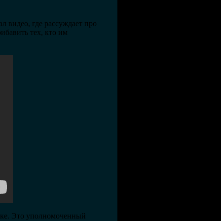
л видео, где рассуждает про
рибавить тех, кто им
шке. Это уполномоченный