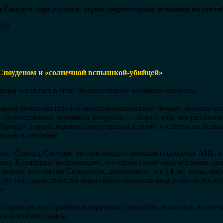
рд Сноуден «предсказал» серию сверхмощных вспышек на сентяб
:02
Сноуденом и «солнечной вспышкой-убийцей»
овора оставляет в тени по-настоящему значимые вопросы.
одной безосновательной конспирологической теории, которая за
 по-настоящему значимых вопросов — ложь о том, что разоблачи
Эдвард Сноуден недавно предупредил о серии «солнечных вспы
юдей в сентябре.
тьи: «Эдвард Сноуден, беглый хакер и бывший подрядчик АНБ, во
 День X) раскрыл информацию, что серия солнечных вспышек про
менты, раскрытые Сноуденом, доказывают, что 14 лет назад наб
 тех пор правительства мира тайно пытались подготовиться к ег
»
стория распространяется вирусным способом, появляясь на бесч
сячи комментариев.