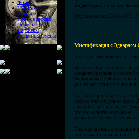
Фото
Ходят слухи о том, что Эдва
UFOleaks -
общение
Опубликовано: 22-08-2013, 19
Прием новостей
Обратная связь
Партнеры
Наши информеры
Мистификация с Эдвардом 
Ещё одна смешная теория заг
Интернет бурлит вокруг ещё 
сокрытия реальных событий и
Национальной Безопасности 
уничтожат сотни миллионов л
Согласно оригиналу этой ста
всего о 6-м августа — прим.
сотни миллионов людей. Доку
что это событие неизбежно. С
охватившего весь мир голода.
С момента этой публикации и
привлекает новые и новые ты