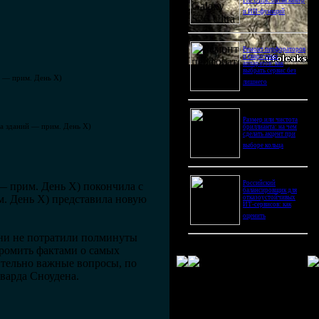
Pro Ultra: битва камер
и ИИ-функций
Ремонт перфораторов
и сварочных
аппаратов: как
выбрать сервис без
А — прим. День X)
лишнего
Размер или чистота
да зданий — прим. День X)
бриллианта: на чем
сделать акцент при
выборе кольца
Российский
— прим. День X) покончила с
балансировщик для
м. День X) представила новую
отказоустойчивых
ИТ-сервисов: как
оценить
они не потратили полминуты
ромить фактами о самых
тельно важные вопросы, по
варда Сноудена.