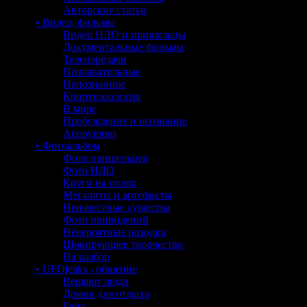
Авторские статьи
• Видео, фильмы
Видео НЛО и пришельцы
Документальные фильмы
Телепередачи
Познавательные
Непознанное
Криптозоология
В мире
Пробуждение и осознание
Anonymous
• Фотоальбом
Фото пришельцев
Фото НЛО
Круги на полях
Мегалиты и артефакты
Неизвестные существа
Фото привидений
Невероятные находки
Шокирующее творчество
На разбор
• UFOleaks - общение
Вещают люди
Домик для отдыха
Баня