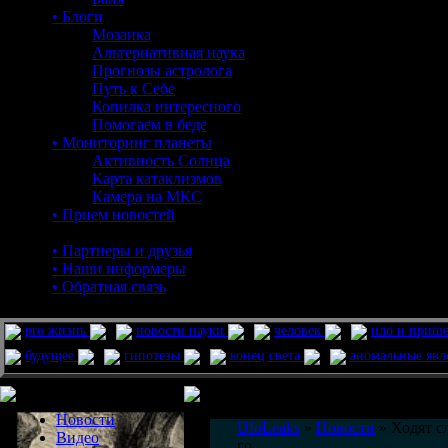
• Блоги
Мозаика
Альтернативная наука
Прогнозы астролога
Путь к Себе
Копилка интересного
Помогаем в беде
• Мониторинг планеты
Активность Солнца
Карта катаклизмов
Камера на МКС
• Прием новостей
• Партнеры и друзья
• Наши информеры
• Обратная связь
pro жизнь
новости науки
человек
нло и приш
будущее
гипотезы
конец света
аномальные яв
Меню сайта
Информация
Комментировать статьи на сайте 
Новости
UfoLeaks
»
Новости
» Ходят с
Видео
го