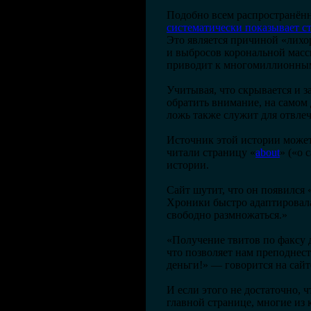
Подобно всем распространённ
систематически показывает с
Это является причиной «лихо
и выбросов корональной массы
приводит к многомиллионным
Учитывая, что скрывается и 
обратить внимание, на самом 
ложь также служит для отвле
Источник этой истории может
читали страницу «
about
» («о
истории.
Сайт шутит, что он появился 
Хроники быстро адаптировала
свободно размножаться.»
«Получение твитов по факсу 
что позволяет нам преподнес
деньги!» — говорится на сайт
И если этого не достаточно, 
главной странице, многие из