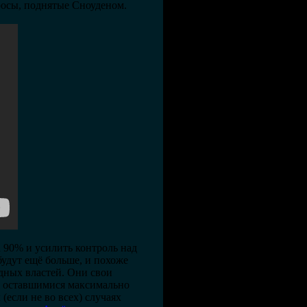
росы, поднятые Сноуденом.
 90% и усилить контроль над
будут ещё больше, и похоже
адных властей. Они свои
за оставшимися максимально
(если не во всех) случаях