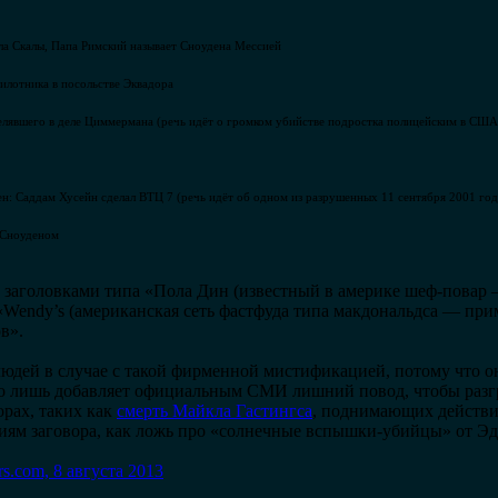
а Скалы, Папа Римский называет Сноудена Мессией
илотника в посольстве Эквадора
елявшего в деле Циммермана (речь идёт о громком убийстве подростка полицейским в СШ
н: Саддам Хусейн сделал ВТЦ 7 (речь идёт об одном из разрушенных 11 сентября 2001 го
 Сноуденом
 заголовками типа «Пола Дин (известный в америке шеф-повар 
 «Wendy’s (американская сеть фастфуда типа макдональдса — при
в».
людей в случае с такой фирменной мистификацией, потому что 
ко лишь добавляет официальным СМИ лишний повод, чтобы разг
орах, таких как
смерть Майкла Гастингса
, поднимающих действи
иям заговора, как ложь про «солнечные вспышки-убийцы» от Эд
.com, 8 августа 2013