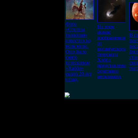
Фото
На этом
«Столпы
новом
творения»
В с
изображении
известно во
фан
от
всем мире.
рас
космического
Оно было
фил
телескопа
снято
ста
Хаббл
телескопом
сви
представлено
«Хаббл»
того
сочетание
около 20 лет
нескольких
назад.