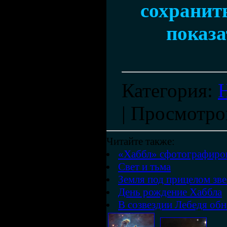
сохранить
показа
Категория
:
|
Просмотро
Читайте также:
«Хаббл» сфотографиро
Свет и тьма
Земля под прицелом зв
День рождение Хаббла
В созвездии Лебедя об