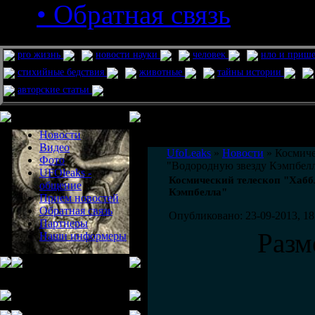
• Обратная связь
pro жизнь
новости науки
человек
нло и приш
стихийные бедствия
животные
тайны истории
авторские статьи
Меню сайта
Информация
Комментировать статьи на сайте 
Новости
публикации.
Видео
UfoLeaks
»
Новости
» Космиче
Фото
"Водородную звезду Кэмпбел
UFOleaks -
Космический телескоп "Хабб
общение
Кэмпбелла"
Прием новостей
Обратная связь
Опубликовано: 23-09-2013, 18
Партнеры
Разм
Наши информеры