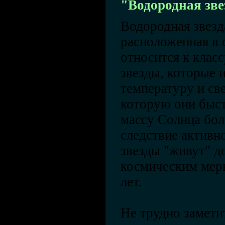
"Водородная зве
Водородная звезд
расположенная в 
относится к клас
звезды, которые
температуру и св
которую они быс
массу Солнца боле
следствие активн
звезды "живут" д
космическим мерк
лет.
Не трудно замети