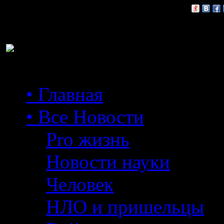
Расскажи друзьям:
• Главная
• Все Новости
Pro жизнь
Новости науки
Человек
НЛО и пришельцы