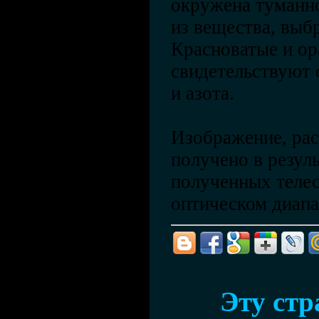
окружена туманн
из вещества, выб
Красноватые и ор
свидетельствуют 
и азота.
Изображение, ра
получено в резул
полученных теле
оптическом диапа
Эту ст