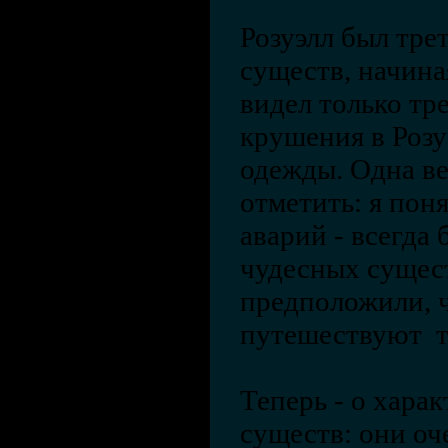
Розуэлл был тре
существ, начиная
видел только тр
крушения в Розуэ
одежды. Одна ве
отметить: я поня
аварий - всегда 
чудесных сущест
предположили, ч
путешествуют т
Теперь - о харак
существ: они оч