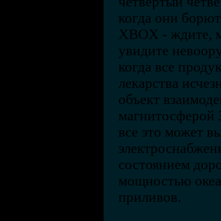
четвёртый четве
когда они борют
XBOX - ждите, м
увидите невоор
когда все проду
лекарства исчез
объект взаимоде
магнитосферой 
все это может в
электроснабжен
состоянием дорог
мощностью океа
приливов.