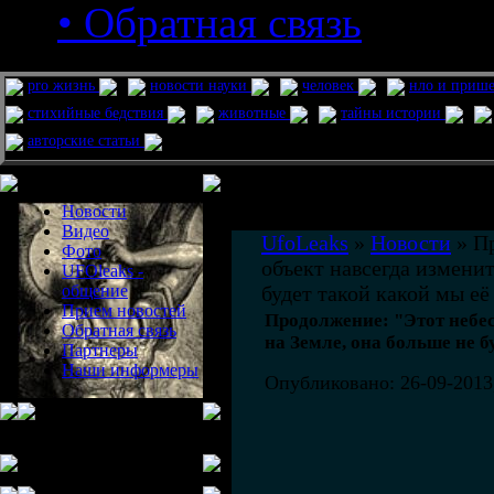
• Обратная связь
pro жизнь
новости науки
человек
нло и приш
стихийные бедствия
животные
тайны истории
авторские статьи
Меню сайта
Информация
Комментировать статьи на сайте 
Новости
публикации.
Видео
UfoLeaks
»
Новости
» П
Фото
объект навсегда изменит
UFOleaks -
общение
будет такой какой мы её
Прием новостей
Продолжение: "Этот небе
Обратная связь
на Земле, она больше не б
Партнеры
Наши информеры
Опубликовано: 26-09-2013