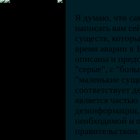
Я думаю, что сам
написать вам се
существ, которы
время аварии в 
описаны и пред
"серые", с "бол
"маленькие суще
соответствует д
является частью
дезинформации,
необходимой и 
правительством.