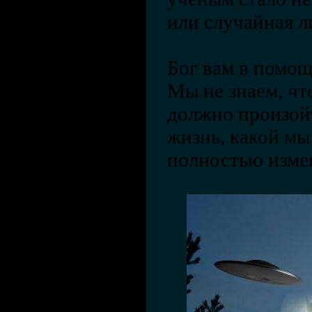
или случайная л
Бог вам в помощь
Мы не знаем, чт
должно произойт
жизнь, какой мы 
полностью изме