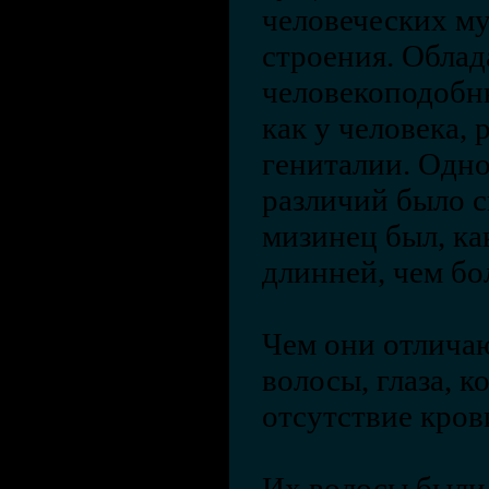
человеческих м
строения. Обла
человекоподобн
как у человека, 
гениталии. Одно
различий было с
мизинец был, ка
длинней, чем бо
Чем они отличаю
волосы, глаза, к
отсутствие крови
Их волосы были 