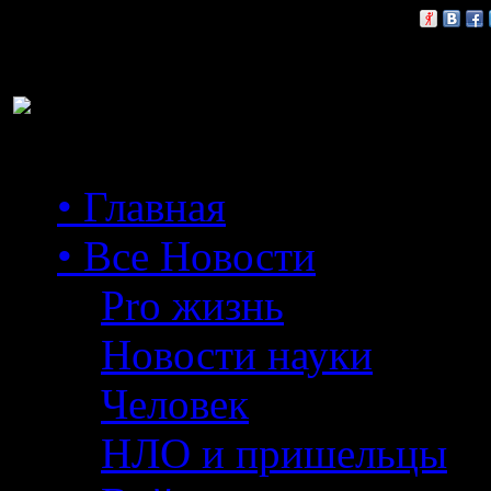
Расскажи друзьям:
• Главная
• Все Новости
Pro жизнь
Новости науки
Человек
НЛО и пришельцы