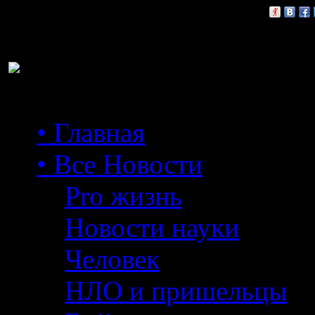
Расскажи друзьям:
• Главная
• Все Новости
Pro жизнь
Новости науки
Человек
НЛО и пришельцы