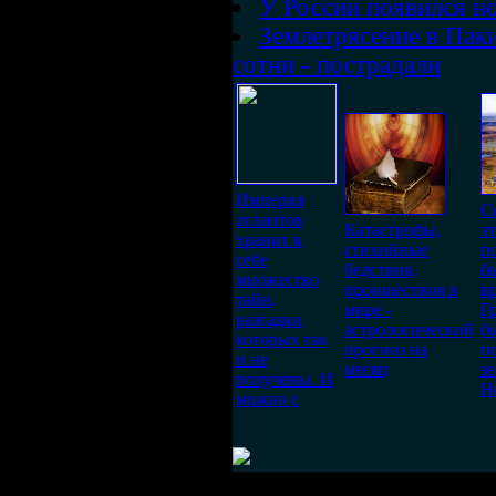
У России появился н
Землетрясение в Паки
сотни - пострадали
Империя
С
атлантов
Катастрофы,
э
хранит в
стихийные
п
себе
бедствия,
б
множество
проишествия в
вр
тайн,
мире -
Г
разгадки
астрологический
б
которых так
прогноз на
п
и не
месяц
з
получены. И
Н
можно с