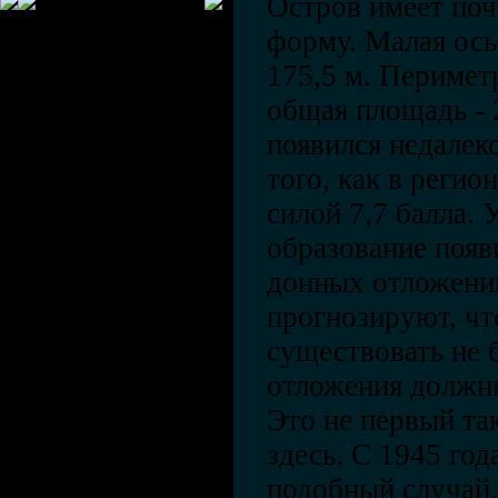
Остров имеет поч
форму. Малая ось
175,5 м. Периметр
общая площадь - 
появился недалек
того, как в реги
силой 7,7 балла.
образование появи
донных отложени
прогнозируют, чт
существовать не 
отложения должны
Это не первый та
здесь. С 1945 год
подобный случай, 