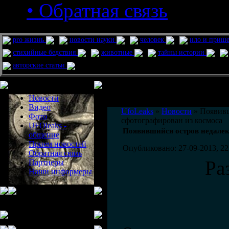
• Обратная связь
pro жизнь
новости науки
человек
нло и приш
стихийные бедствия
животные
тайны истории
авторские статьи
Меню сайта
Информация
Комментировать статьи на сайте 
Новости
публикации.
Видео
UfoLeaks
»
Новости
» Появивш
Фото
сфотографирован из космоса
UFOleaks -
Появившийся остров недалек
общение
Прием новостей
Опубликовано: 27-09-2013, 22
Обратная связь
Ра
Партнеры
Наши информеры