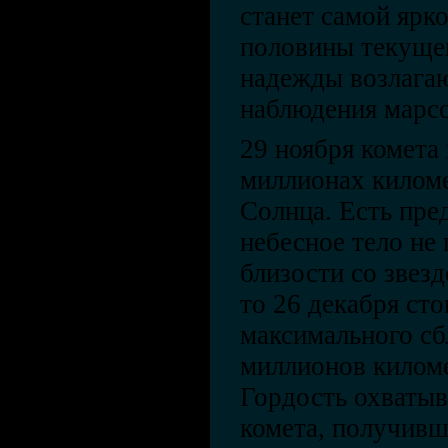
станет самой ярк
половины текущег
надежды возлагаю
наблюдения марсо
29 ноября комета 
миллионах киломе
Солнца. Есть пре
небесное тело не
близости со звезд
то 26 декабря ст
максимального сб
миллионов киломе
Гордость охватыв
комета, получивш