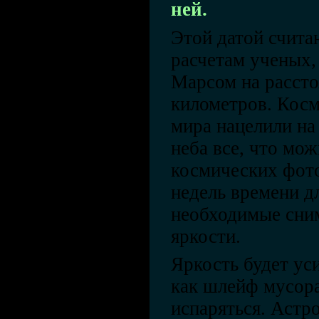
ней.
Этой датой считаю
расчетам ученых, 
Марсом на рассто
километров. Косм
мира нацелили на
неба все, что мож
космических фото
недель времени дл
необходимые сним
яркости.
Яркость будет уси
как шлейф мусора
испаряться. Астр