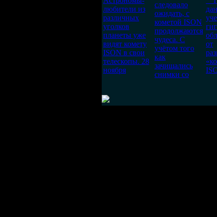
Астрономы-
По
следовало
любители из
да
ожидать, с
различных
уч
кометой ISON
уголков
гиг
продолжаются
планеты уже
об
чудеса. С
видят комету
от
учётом того
ISON в свои
ра
как
телескопы. 28
«к
зачищались
ноября
IS
снимки со