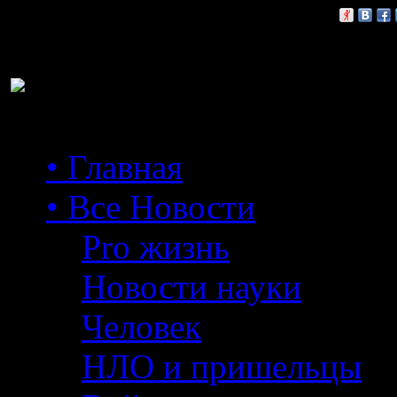
Расскажи друзьям:
• Главная
• Все Новости
Pro жизнь
Новости науки
Человек
НЛО и пришельцы