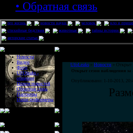
• Обратная связь
pro жизнь
новости науки
человек
нло и приш
стихийные бедствия
животные
тайны истории
авторские статьи
Меню сайта
Информация
Комментировать статьи на сайте 
Новости
публикации.
Видео
UfoLeaks
»
Новости
» Открыт 
Фото
Открыт сезон наблюдения за
UFOleaks -
общение
Опубликовано: 1-10-2013, 20:
Прием новостей
Разм
Обратная связь
Партнеры
Наши информеры