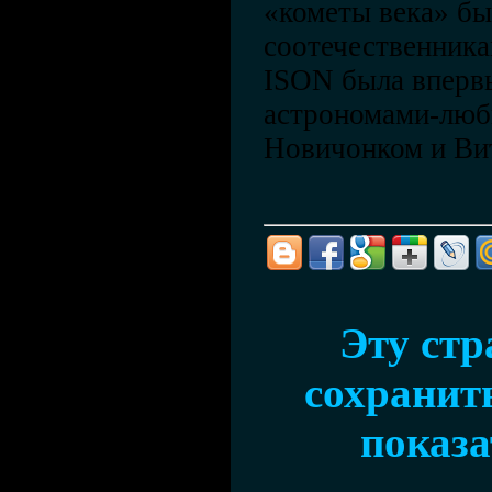
«кометы века» б
соотечественника
ISON была вперв
астрономами-люб
Новичонком и Ви
Эту ст
сохранить
показа