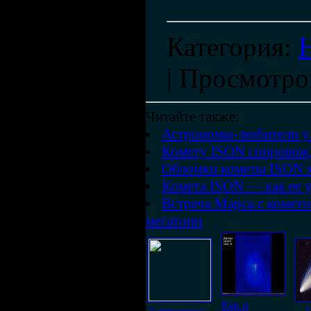
Категория
:
|
Просмотро
Читайте также:
Астрономы-любители у
Комету ISON сопровожд
Обломки кометы ISON м
Комета ISON — как ее у
Встреча Марса с комет
мегатонн
Как и