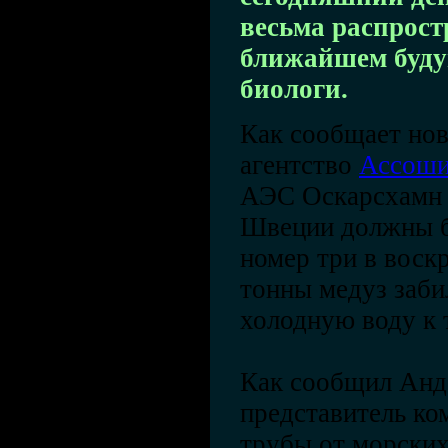
весьма распрос
ближайшем буду
биологи.
Как сообщает но
агентство
Ассоши
АЭС Оскарсхамн 
Швеции должны б
номер три в воскр
тонны медуз заб
холодную воду к 
Как сообщил Анде
представитель к
трубы от морски