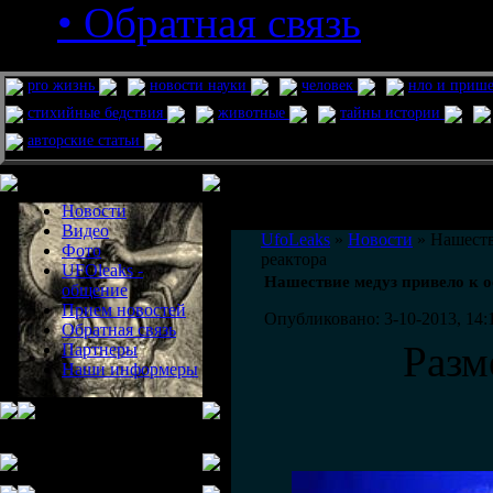
• Обратная связь
pro жизнь
новости науки
человек
нло и приш
стихийные бедствия
животные
тайны истории
авторские статьи
Меню сайта
Информация
Комментировать статьи на сайте 
Новости
публикации.
Видео
UfoLeaks
»
Новости
» Нашеств
Фото
реактора
UFOleaks -
Нашествие медуз привело к о
общение
Прием новостей
Опубликовано: 3-10-2013, 14:
Обратная связь
Разм
Партнеры
Наши информеры