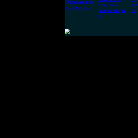
Отдыхающие
медузы –
по
на пляжах в
разных форм
го
и