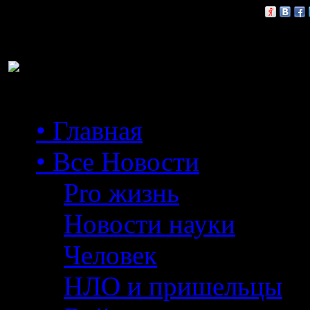
Расскажи друзьям:
• Главная
• Все Новости
Pro жизнь
Новости науки
Человек
НЛО и пришельцы