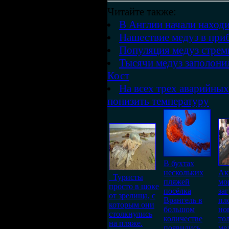
Читайте также:
В Англии начали наход
Нашествие медуз в при
Популяция медуз стрем
Тысячи медуз заполони
Кост
На всех трех аварийны
понизить температуру
В бухтах
нескольких
Ак
Туристы
пляжей
мо
просто в шоке
посёлка
за
от зрелища, с
Врангель в
пл
которым они
большом
но
столкнулись
количестве
то
на пляже.
появились
мед