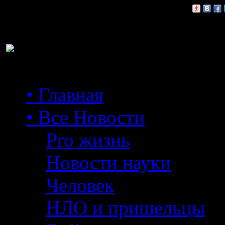
Расскажи друзьям:
• Главная
• Все Новости
Pro жизнь
Новости науки
Человек
НЛО и пришельцы