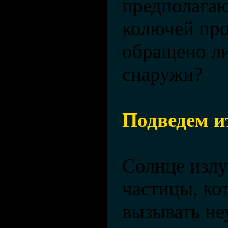
предполагаю
колючей пр
обращено ли
снаружи?
Подведем и
Солнце излу
частицы, ко
вызывать не