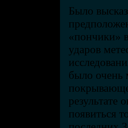
Было выска
предположен
«пончики» в
ударов мете
исследовани
было очень 
покрывающей
результате 
появиться т
последних 3