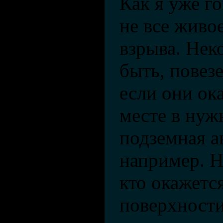
Как я уже го
не все живое
взрыва. Нек
быть, повезе
если они ок
месте в нуж
подземная а
например. Но
кто окажетс
поверхност