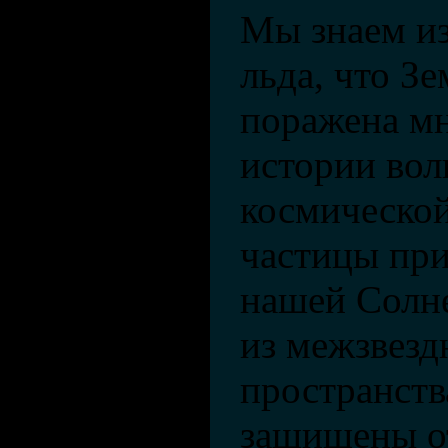
Мы знаем из
льда, что З
поражена мн
истории во
космической
частицы при
нашей Солн
из межзвезд
пространст
защищены от