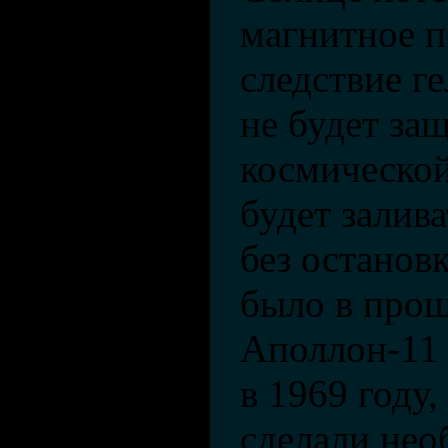
магнитное п
следствие г
не будет за
космической
будет залив
без остановк
было в прош
Аполлон-11 
в 1969 году,
сделали не