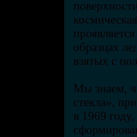
поверхности
космическа
проявляется
образцах ле
взятых с по
Мы знаем, ч
стекла», пр
в 1969 году,
сформирова