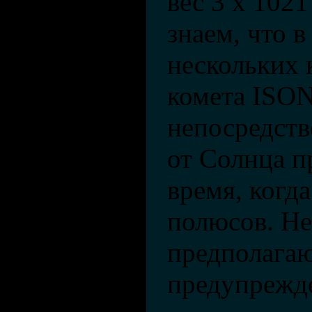
вес 3 х 102
знаем, что в
нескольких 
комета ISON
непосредств
от Солнца п
время, когд
полюсов. Н
предполагаю
предупрежде