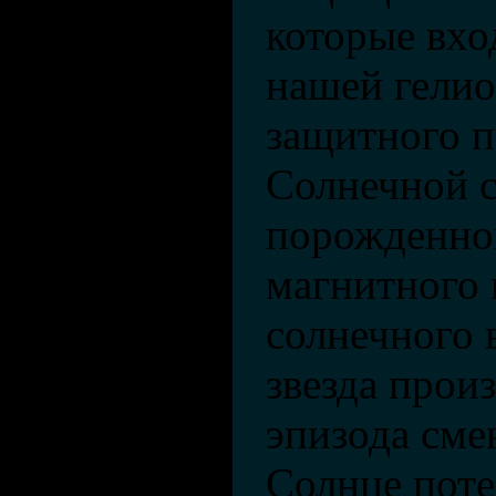
которые вхо
нашей гели
защитного п
Солнечной 
порожденно
магнитного 
солнечного 
звезда прои
эпизода см
Солнце поте