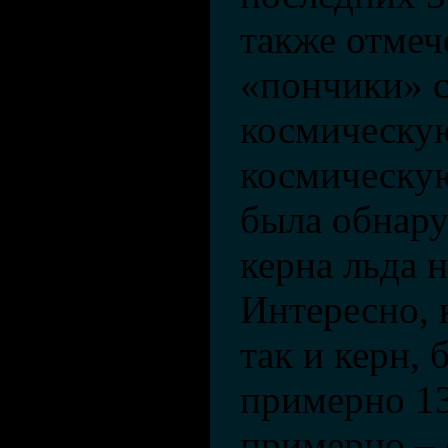
также отмеч
«пончики» с
космическую
космическую
была обнару
керна льда н
Интересно, 
так и керн,
примерно 130
примерно – 