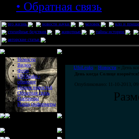
• Обратная связь
pro жизнь
новости науки
человек
нло и приш
стихийные бедствия
животные
тайны истории
авторские статьи
Меню сайта
Информация
Комментировать статьи на сайте 
Новости
публикации.
Видео
UfoLeaks
»
Новости
» День ко
Фото
День когда Солнце взорвётся
UFOleaks -
общение
Опубликовано: 11-10-2013, 09
Прием новостей
Разм
Обратная связь
Партнеры
Наши информеры