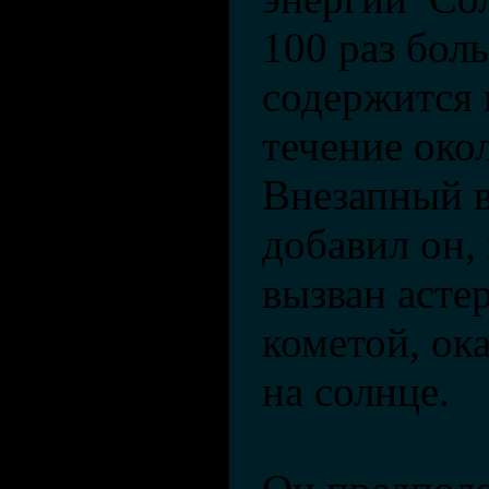
100 раз бол
содержится 
течение око
Внезапный в
добавил он,
вызван асте
кометой, ок
на солнце.