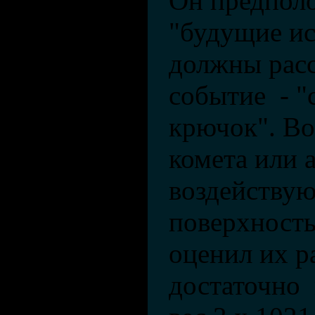
Он предполо
"будущие ис
должны рас
событие - "
крючок". В
комета или 
воздейству
поверхност
оценил их р
достаточно 