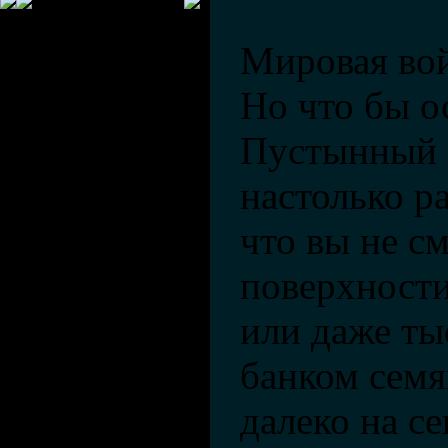
Мировая вой
Но что бы о
Пустынный 
настолько р
что вы не с
поверхности
или даже тыс
банком семя
далеко на с