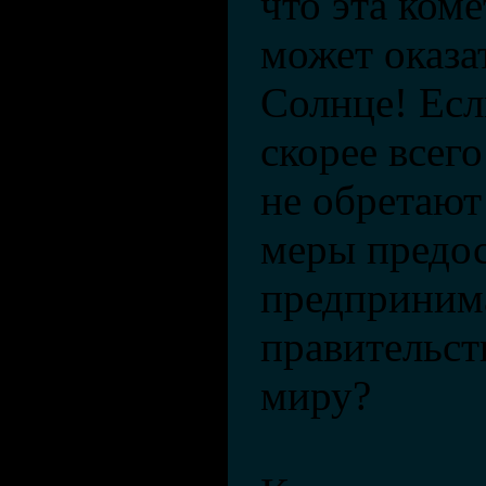
что эта ком
может оказа
Солнце! Есл
скорее всего
не обретают
меры предо
предприним
правительст
миру?