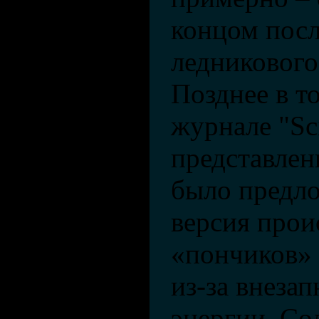
концом посл
ледникового
Позднее в т
журнале "Sci
представлен
было предло
версия про
«пончиков» 
из-за внеза
энергии Со