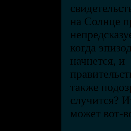
свидетельст
на Солнце п
непредсказу
когда эпизо
начнется, и
правительст
также подоз
случится? И
может вот-в