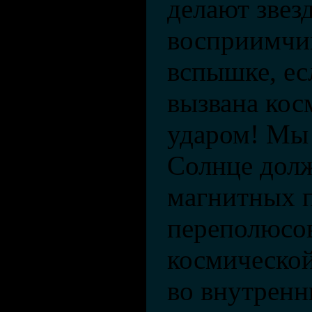
делают звез
восприимчи
вспышке, ес
вызвана ко
ударом! Мы 
Солнце долж
магнитных 
переполюсов
космическо
во внутрен