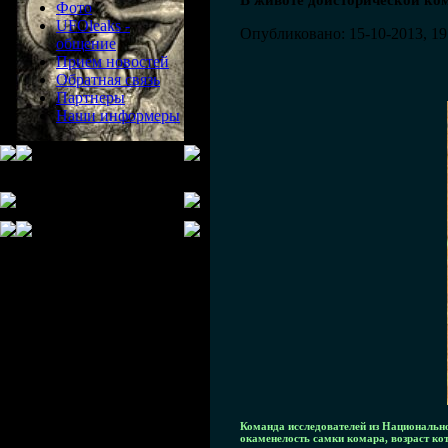
В животе доисторической ко
Фото
UFOleaks -
Опубликовано: 15-10-2013, 19
общение
Прием новостей
Обратная связь
Партнеры
Наши информеры
Команда исследователей из Национально
окаменелость самки комара, возраст ко