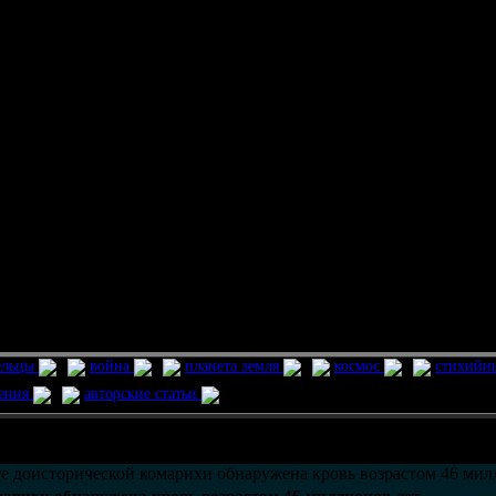
ельцы
война
планета земля
космос
стихийн
ления
авторские статьи
возможно только в течении
30
дней со дня публикации.
е доисторической комарихи обнаружена кровь возрастом 46 мил