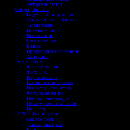
Авторские статьи
• Видео, фильмы
Видео НЛО и пришельцы
Документальные фильмы
Телепередачи
Познавательные
Непознанное
Криптозоология
В мире
Пробуждение и осознание
Anonymous
• Фотоальбом
Фото пришельцев
Фото НЛО
Круги на полях
Мегалиты и артефакты
Неизвестные существа
Фото привидений
Невероятные находки
Шокирующее творчество
На разбор
• UFOleaks - общение
Вещают люди
Домик для отдыха
Баня