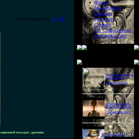
Форум
Мониторинг
планеты
A
Размер шрифта:
A
Гороскоп
A
Сонник
ТВ - 300 каналов
Поддержи сайт
Последнее видео
Короткометражка про
путешествия во
времени и эгоизм.
Битва цивилизаций с
Игорем Прокопенко.
"Письма из космоса"
сационной находке: древняя
Странное дело.