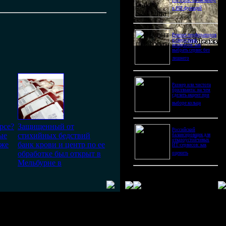
Pro Ultra: битва камер
и ИИ-функций
Ремонт перфораторов
и сварочных
аппаратов: как
выбрать сервис без
лишнего
Размер или чистота
бриллианта: на чем
сделать акцент при
выборе кольца
рсе?
Защищенный от
Российский
ые
стихийных бедствий
балансировщик для
отказоустойчивых
уже
банк крови и центр по ее
ИТ-сервисов: как
обработке был открыт в
оценить
Мельбурне в