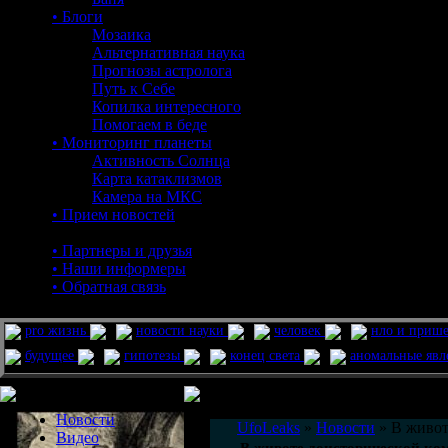
• Блоги
Мозаика
Альтернативная наука
Прогнозы астролога
Путь к Себе
Копилка интересного
Помогаем в беде
• Мониторинг планеты
Активность Солнца
Карта катаклизмов
Камера на МКС
• Прием новостей
• Партнеры и друзья
• Наши информеры
• Обратная связь
pro жизнь
новости науки
человек
нло и приш
будущее
гипотезы
конец света
аномальные яв
Меню сайта
Информация
Комментировать статьи на сайте 
Новости
UfoLeaks
»
Новости
» В живот
Видео