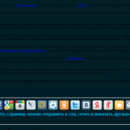
инвальта (
Dale Greenwalt
) описала своё исследование в
статье
, опубликованной на страница
вососущие паразитирующие насекомые были так же распространены десятки миллионов лет на
и комаров, но об их паразитических привычках судили либо по анатомии тела, либо по на
олько в присутствии крови. Настоящие же молекулы крови были обнаружены в останках древн
ровью — очень хрупкая структура. Она напоминает раздувшийся воздушный шарик с жидкос
о поэтому я считаю, что нам с коллегами очень повезло обнаружить такую редкость", — поя
а палеонтологи нашли в осадочных породах на территории штата Монтана, а не в янтаре,
мировались до неузнаваемости
, но другие составляющие молекулы крови остались целыми.
ранились следы железа и органические молекулы
порфирина
. Эти два химических вещества я
ечающего за транспорт кислорода в организме позвоночных.
н отсутствовали в организме комара-самца, окаменелость которого была найдена рядом с о
 сочли логичным отсутствие в животе одного из них следов гемоглобина.
рые соединения порфирина в крови позвоночных могут сохраняться практически без измене
ту страницу можно сохранить в соц. сетях и показать друзья