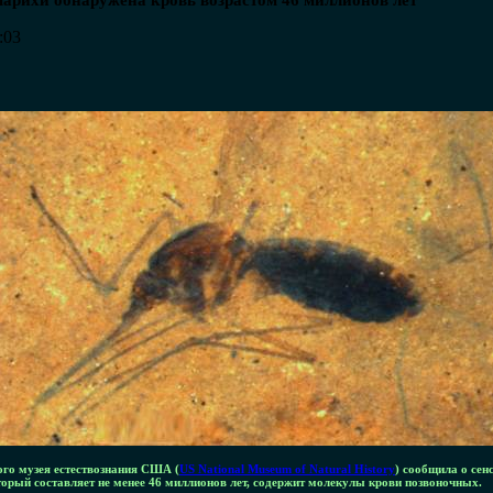
марихи обнаружена кровь возрастом 46 миллионов лет
:03
го музея естествознания США (
US National Museum of Natural History
) сообщила о сен
торый составляет не менее 46 миллионов лет, содержит молекулы крови позвоночных.