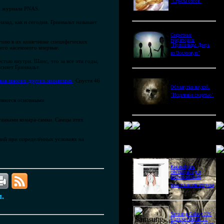
"Стрелы богов"
х журнала PNAS.
зад, как и сегодня. Гринвальт называет
Секретные
территории.
личию в их кишечнике специфических
"Пришельцы. Дверь
его насекомого впервые.
во Вселенную"
тью внутри. Шанс, что за все эти годы,
сняет Гринвальт.
как многих других насекомых
. Спустя 46
Обманутые наукой.
"Исцеление смертью"
вляются основными
станками комара-самки. Самцы этих
ний при определённых условиях на
Новое в блогах
Как выбрать
снотворное для
восстановления
режима после отпуска
м.
Samsung Galaxy S26
Ultra vs Xiaomi 16