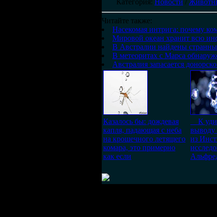
Категория
:
Новости
/
Животн
Читайте также:
Насекомая интрига: почему ко
Мировой океан хранит всю ин
В Австралии найдены странны
В метеоритах с Марса обнаруж
Австралия запасается донорско
Казалось бы: дождевая
К удив
капля, падающая с неба
выводу
на крошечного летящего
из Инст
комара, это примерно
исслед
как если
Альфре