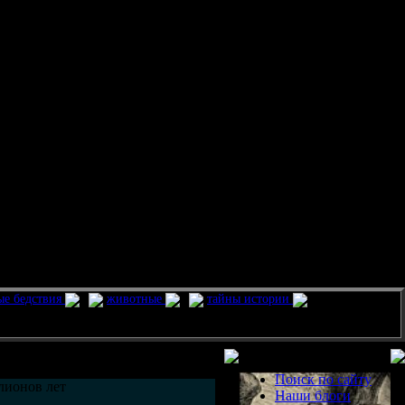
ые бедствия
животные
тайны истории
Разделы
Поиск по сайту
лионов лет
Наши блоги