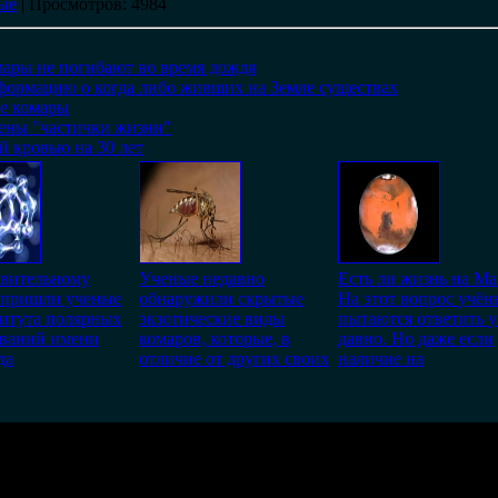
ые
|
Просмотров
: 4984
мары не погибают во время дождя
формацию о когда либо живших на Земле существах
е комары
ены "частички жизни"
й кровью на 30 лет
ительному
Ученые недавно
Есть ли жизнь на Ма
 пришли ученые
обнаружили скрытые
На этот вопрос учён
итута полярных
экзотические виды
пытаются ответить 
ований имени
комаров, которые, в
давно. Но даже если
да
отличие от других своих
наличие на