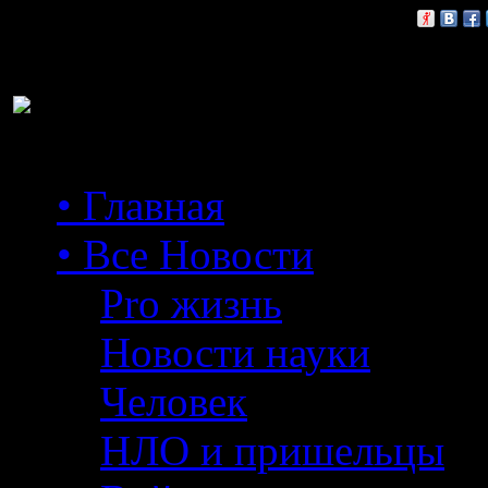
Расскажи друзьям:
• Главная
• Все Новости
Pro жизнь
Новости науки
Человек
НЛО и пришельцы