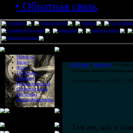
• Обратная связь
pro жизнь
новости науки
человек
нло и приш
стихийные бедствия
животные
тайны истории
авторские статьи
Меню сайта
Информация
Комментировать статьи на сайте 
Новости
публикации.
Видео
UfoLeaks
»
Новости
» Открыта
Фото
Открыта новая Солнечная си
UFOleaks -
общение
Опубликовано: 1-11-2013, 11:
Прием новостей
Обратная связь
Партнеры
Наши информеры
Так же, как в н