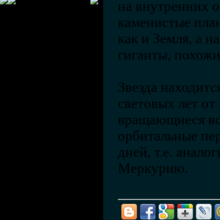
на внутренних о
каменистые план
как и Земля, а н
гиганты, похож
Звезда находитс
световых лет от 
вращающиеся во
орбитальные пер
дней, т.е. анало
Меркурию.