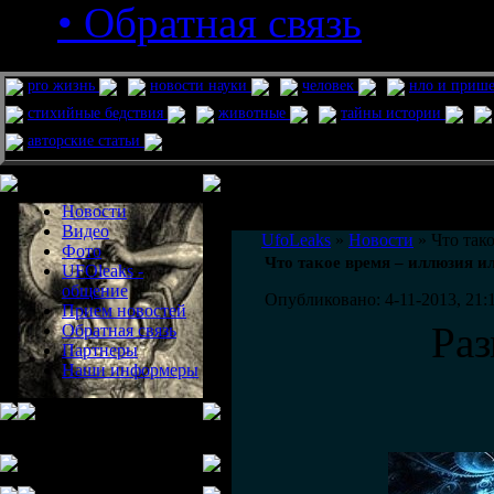
• Обратная связь
pro жизнь
новости науки
человек
нло и приш
стихийные бедствия
животные
тайны истории
авторские статьи
Меню сайта
Информация
Комментировать статьи на сайте 
Новости
публикации.
Видео
UfoLeaks
»
Новости
» Что так
Фото
Что такое время – иллюзия и
UFOleaks -
общение
Опубликовано: 4-11-2013, 21:
Прием новостей
Ра
Обратная связь
Партнеры
Наши информеры