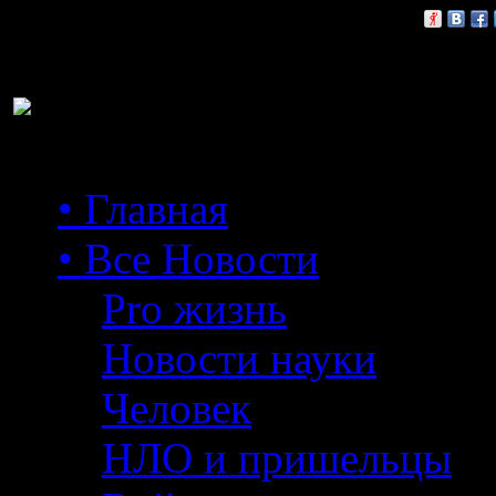
Расскажи друзьям:
• Главная
• Все Новости
Pro жизнь
Новости науки
Человек
НЛО и пришельцы