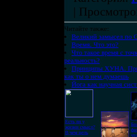
|
Просмотро
Читайте также:
Великий замысел по 
Время. Что это?
Что такое время с то
реальность?
Принципы ХУНА. Прин
как ты о нем думаешь
Йога как научная сис
Есть ли у
Бо
жизни смысл?
фи
В чем цель
чт