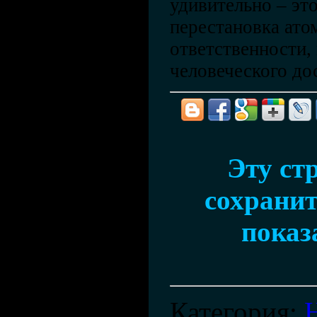
удивительно – эт
перестановка атом
ответственности, 
человеческого до
Эту ст
сохранит
показ
Категория
: