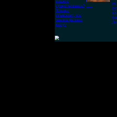
нашего
яв
существования?
......
фу
Хокинг
ил
объясняет, что
фи
законы физики
Ли
могут