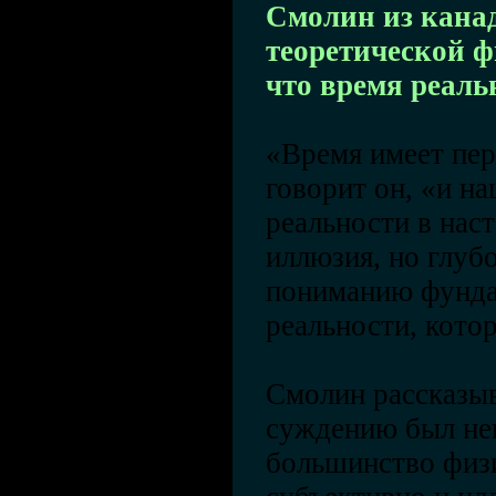
Смолин из кана
теоретической ф
что время реаль
«Время имеет пер
говорит он, «и н
реальности в нас
иллюзия, но глуб
пониманию фунда
реальности, котор
Смолин рассказыва
суждению был не
большинство физи