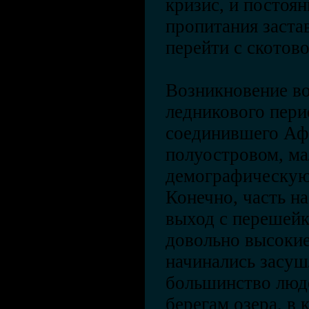
кризис, и постоя
пропитания заста
перейти с скотов
Возникновение во
ледникового пери
соединившего Аф
полуостровом, ма
демографическую
Конечно, часть н
выход с перешей
довольно высокие
начинались засуш
большинство люде
берегам озера, в 