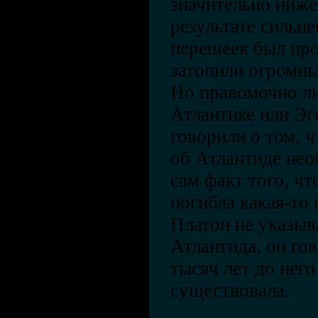
значительно ниже 
результате сильн
перешеек был про
затопили огромны
Но правомочно ли
Атлантике или Э
говорили о том, 
об Атлантиде не
сам факт того, чт
погибла какая-то
Платон не указыва
Атлантида, он гов
тысяч лет до нег
существовала.