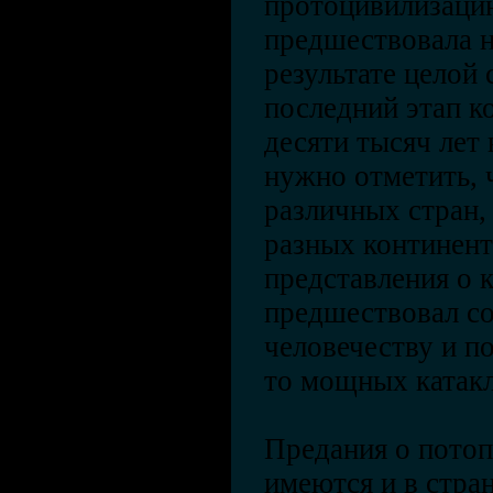
протоцивилизацию
предшествовала н
результате целой 
последний этап к
десяти тысяч лет
нужно отметить, 
различных стран
разных континент
представления о 
предшествовал с
человечеству и по
то мощных катак
Предания о потоп
имеются и в стра