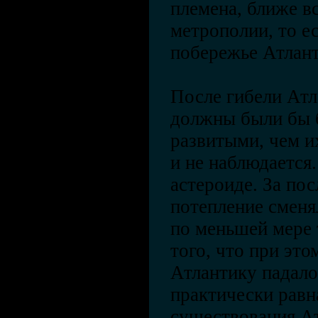
племена, ближе в
метрополии, то е
побережье Атлант
После гибели Атл
должны были бы б
развитыми, чем их
и не наблюдается
астероиде. За по
потепление сменя
по меньшей мере
того, что при это
Атлантику падало
практически равн
существования Ат