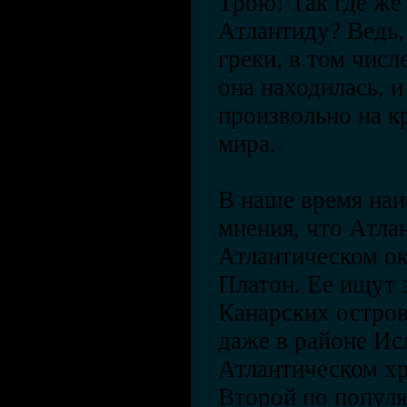
Трою! Так где же 
Атлантиду? Ведь, 
греки, в том числе
она находилась, и
произвольно на к
мира.
В наше время наи
мнения, что Атла
Атлантическом ок
Платон. Ее ищут 
Канарских остров
даже в районе Ис
Атлантическом хр
Второй по популя