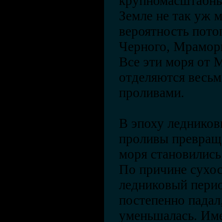
крупномасштабны
Земле не так уж 
вероятность пото
Черного, Мраморн
Все эти моря от 
отделяются весьм
проливами.
В эпоху леднико
проливы превраща
моря становились
По причине сухос
ледниковый перио
постепенно падал
уменьшалась. Име