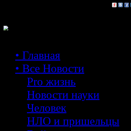
Расскажи друзьям:
• Главная
• Все Новости
Pro жизнь
Новости науки
Человек
НЛО и пришельцы