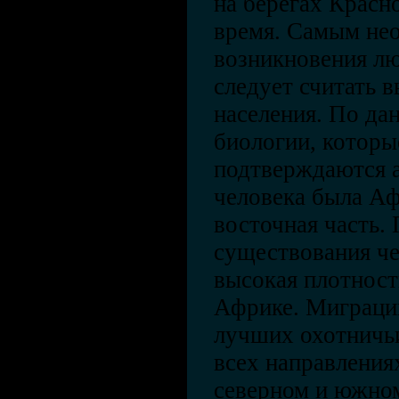
на берегах Красно
время. Самым не
возникновения л
следует считать 
населения. По да
биологии, которы
подтверждаются 
человека была Аф
восточная часть.
существования че
высокая плотност
Африке. Миграци
лучших охотничьи
всех направления
северном и южном