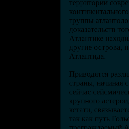
территории совр
континентального
группы атлантоло
доказательств тог
Атлантике находи
другие острова, 
Атлантида.
Приводятся разли
страны, начиная 
сейчас сейсмичес
крупного астероид
кстати, связывает
так как путь Голь
преграждаемый Ат