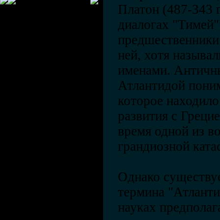
Платон (487-343 гг
диалогах "Тимей"
предшественники 
ней, хотя называ
именами. Античн
Атлантидой поним
которое находило
развития с Грецие
время одной из во
грандиозной ката
Однако существуе
термина "Атланти
науках предпола