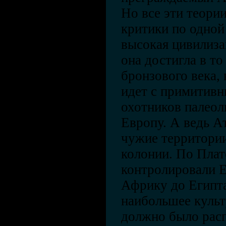
Но все эти теори
критики по одной
высокая цивилиза
она достигла в то
бронзового века, 
идет с примитив
охотников палеол
Европу. А ведь А
чужие территории
колонии. По Плат
контролировали Е
Африку до Египта
наибольшее культ
должно было расп