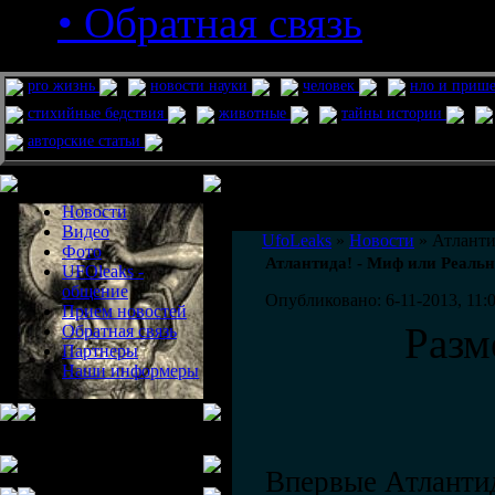
• Обратная связь
pro жизнь
новости науки
человек
нло и приш
стихийные бедствия
животные
тайны истории
авторские статьи
Меню сайта
Информация
Комментировать статьи на сайте 
Новости
публикации.
Видео
UfoLeaks
»
Новости
» Атланти
Фото
Атлантида! - Миф или Реальн
UFOleaks -
общение
Опубликовано: 6-11-2013, 11:
Прием новостей
Разм
Обратная связь
Партнеры
Наши информеры
Впервые Атланти