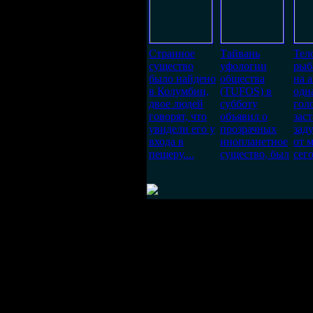
Странное
Тайвань
Тел
существо
уфологии
рыб
было найдено
общества
на 
в Колумбии,
(TUFOS) в
одн
двое людей
субботу
гол
говорят, что
объявил о
зас
увидели его у
прозрачных
заду
входа в
инопланетное
от 
пещеру....
существо, был
сег