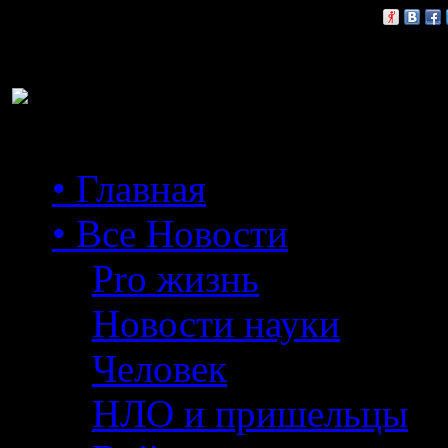
Расскажи друзьям:
• Главная
• Все Новости
Pro жизнь
Новости науки
Человек
НЛО и пришельцы