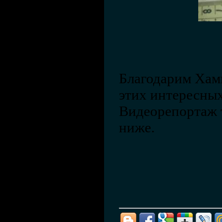
Благодарим Хами
этих интересных
Видеорепортаж 
ниже.