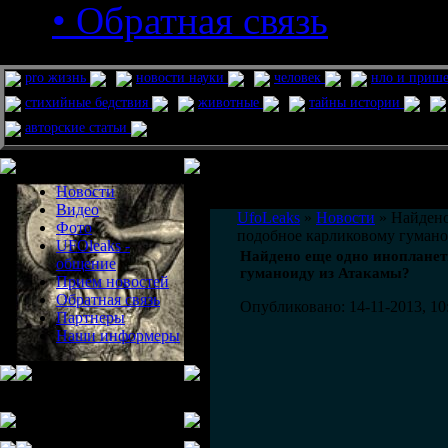
• Обратная связь
pro жизнь
новости науки
человек
нло и приш
стихийные бедствия
животные
тайны истории
авторские статьи
Меню сайта
Информация
Комментировать статьи на сайте 
Новости
публикации.
Видео
UfoLeaks
»
Новости
» Найдено
Фото
подобное карликовому гумано
UFOleaks -
Найдено еще одно инопланет
общение
гуманоиду из Атакамы?
Прием новостей
Обратная связь
Опубликовано: 14-11-2013, 10
Партнеры
Наши информеры