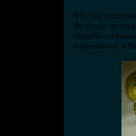
Что это за стра
Является ли он 
подобно «гуман
найденному в Чи