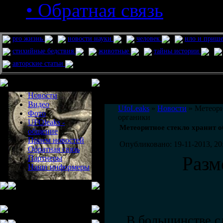
• Обратная связь
pro жизнь
новости науки
человек
нло и приш
стихийные бедствия
животные
тайны истории
авторские статьи
Меню сайта
Информация
Комментировать статьи на сайте 
Новости
публикации.
Видео
UfoLeaks
»
Новости
» Метеори
Фото
органики
UFOleaks -
Метеоритное стекло хранит 
общение
Прием новостей
Опубликовано: 19-11-2013, 20
Обратная связь
Разм
Партнеры
Наши информеры
. В большинстве с