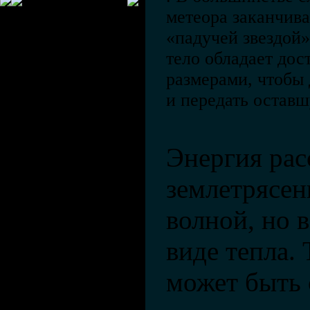
метеора заканчива
«падучей звездой»
тело обладает до
размерами, чтобы 
и передать остав
Энергия рас
землетрясен
волной, но 
виде тепла.
может быть 