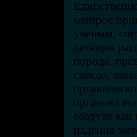
Единственно
которое при
учёным, сос
летящая рас
порода, пре
стекло, зах
органическо
органика мог
воздухе как 
падения мет