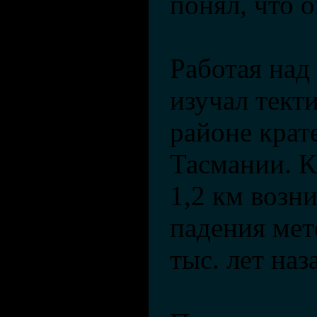
понял, что 
Работая над
изучал тект
районе крат
Тасмании. К
1,2 км возни
падения мет
тыс. лет наз