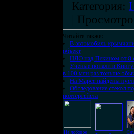
Категория
:
|
Просмотро
Читайте также:
В автомобиль крымчани
объект
НЛО над Пекином от 8 
Ученые попали в Книгу 
в 100 млн раз тоньше обы
На Марсе найдены пуст
Обследование стекол п
полтергейста
На лобовое
Слу