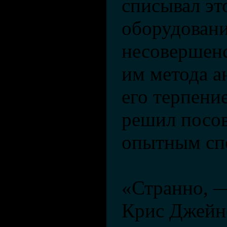
списывал эт
оборудовани
несовершенс
им метода а
его терпени
решил посов
опытным сп
«Странно, —
Крис Джейнс