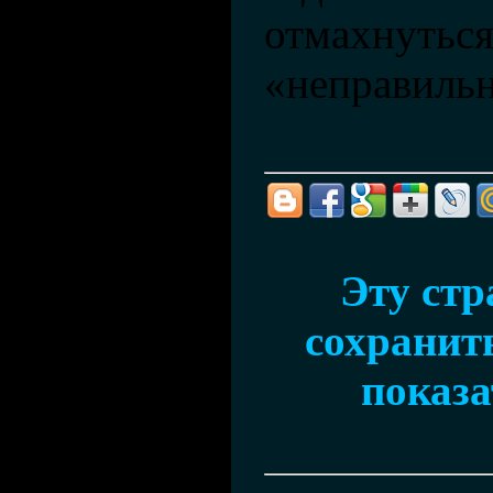
отмахнуться
«неправильн
Эту ст
сохранить
показа