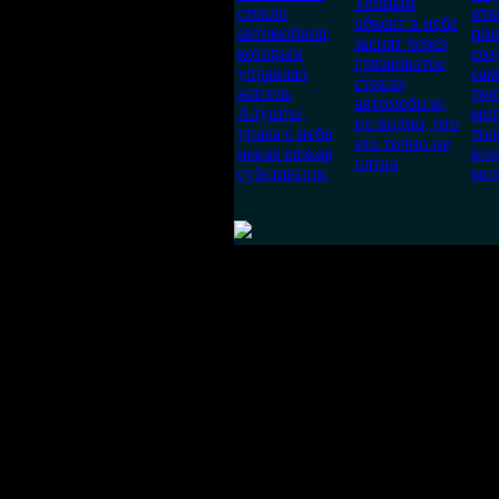
Темный
стекло
отк
объект в небе
автомобиля,
при
заснят через
которым
соз
грязноватое
управлял
сам
стекло
житель
тон
автомобиля,
Алушты,
мир
но видно, что
упала с неба
то
это точно не
некая вязкая
все
пятна
субстанция.
мол