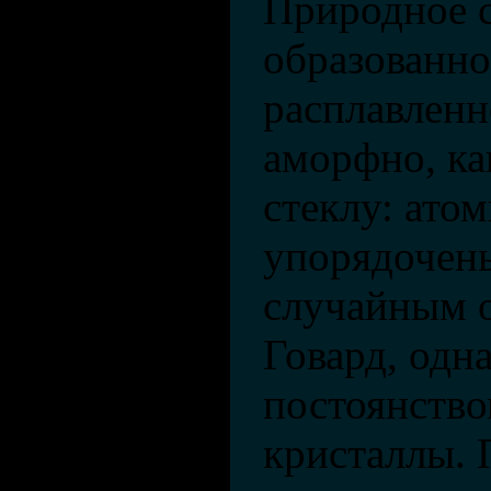
Природное с
образованно
расплавленн
аморфно, ка
стеклу: ато
упорядочены
случайным о
Говард, одн
постоянство
кристаллы. 