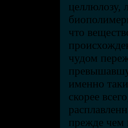
целлюлозу, 
биополимеры
что веществ
происхожде
чудом переж
превышавшу
именно таки
скорее всего
расплавленн
прежде чем 