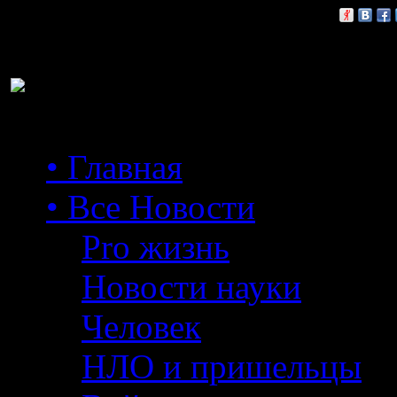
Расскажи друзьям:
• Главная
• Все Новости
Pro жизнь
Новости науки
Человек
НЛО и пришельцы