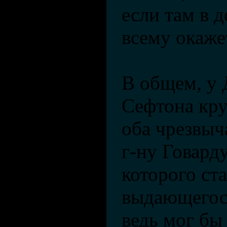
если там в 
всему окаже
В общем, у 
Сефтона кру
оба чрезвыч
г-ну Говард
которого ста
выдающегос
ведь мог бы