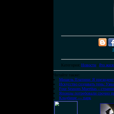
Э
Категория
:
Новости
/
Pro жиз
Читайте также:
Мишель Платини: Я президент 
Искусство создавать тень: Узн
Four Seasons Muertitas – странн
Японцы потребовали срочно пр
Кладбище — парк