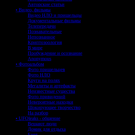
Авторские статьи
• Видео, фильмы
Видео НЛО и пришельцы
Документальные фильмы
Телепередачи
Познавательные
Непознанное
Криптозоология
В мире
Пробуждение и осознание
Anonymous
• Фотоальбом
Фото пришельцев
Фото НЛО
Круги на полях
Мегалиты и артефакты
Неизвестные существа
Фото привидений
Невероятные находки
Шокирующее творчество
На разбор
• UFOleaks - общение
Вещают люди
Домик для отдыха
Баня