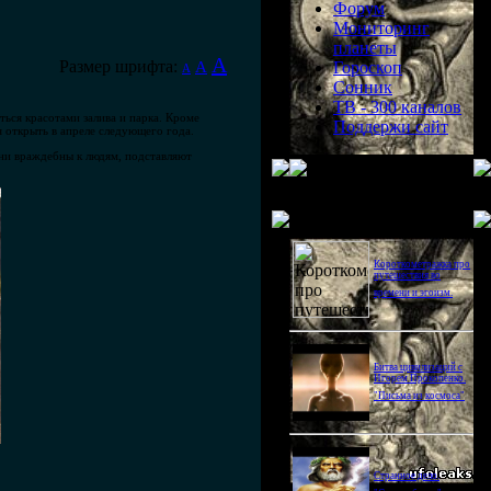
Форум
Мониторинг
планеты
A
Размер шрифта:
A
Гороскоп
A
Сонник
ТВ - 300 каналов
ься красотами залива и парка. Кроме
Поддержи сайт
я открыть в апреле следующего года.
ни враждебны к людям, подставляют
Последнее видео
Короткометражка про
путешествия во
времени и эгоизм.
Битва цивилизаций с
Игорем Прокопенко.
"Письма из космоса"
Странное дело.