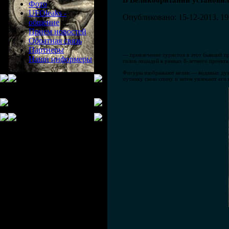
В Великобритании установил
Фото
UFOleaks -
Опубликовано: 15-12-2013, 19
общение
Прием новостей
Обратная связь
Партнеры
— привлечение туристов в этот бывший п
Наши информеры
голов лошадей в рамках 8-летнего проекта
Фигуры изображают келпи — водяных духов
путнику свою спину и затем увлекают его 