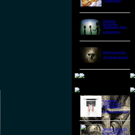
"Стрелы богов"
Секретные
территории.
"Пришельцы. Дверь
во Вселенную"
Обманутые наукой.
"Исцеление смертью"
Новое в блогах
Как выбрать
снотворное для
восстановления
режима после отпуска
Samsung Galaxy S26
Ultra vs Xiaomi 16