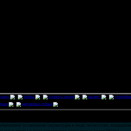
ельцы
война
планета земля
космос
стихийн
ления
авторские статьи
возможно только в течении
30
дней со дня публикации.
обритании установили скульптуры в виде гигантских лошадиных