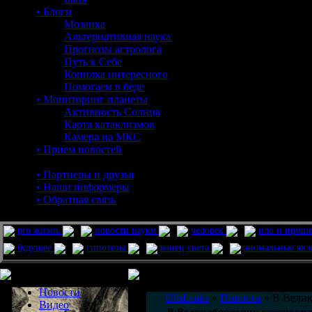
• Блоги
Мозаика
Альтернативная наука
Прогнозы астролога
Путь к Себе
Копилка интересного
Помогаем в беде
• Мониторинг планеты
Активность Солнца
Карта катаклизмов
Камера на МКС
• Прием новостей
• Партнеры и друзья
• Наши информеры
• Обратная связь
pro жизнь
новости науки
человек
нло и приш
будущее
гипотезы
конец света
аномальные яв
Меню сайта
Информация
Комментировать статьи на сайте 
Новости
UfoLeaks
»
Новости
» В Велик
Видео