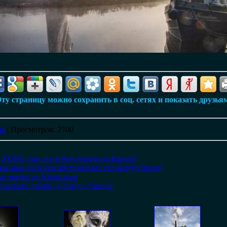
ту страницу можно сохранить в соц. сетях и показать друзья
нь
|
Просмотров
: 2700
УЕФА, так что я буду болеть за Европу
аваемые силуэты абстрактных скульптур [фото]
ые маски от Krisztianna
икрыть «срам» у статуи Давида