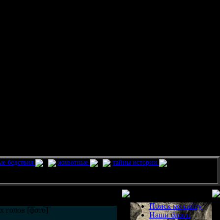
ые бедствия
животные
тайны истории
Разделы
Поиск по сайту
 голов [фото]
Наши блоги