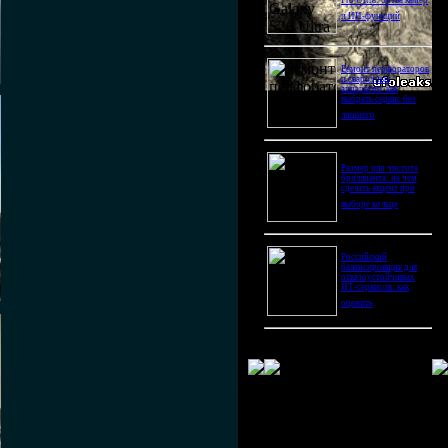
Pro Ultra: битва камер
и ИИ-функций
Ремонт перфораторов
и сварочных
аппаратов: как
выбрать сервис без
лишнего
Размер или чистота
бриллианта: на чем
сделать акцент при
выборе кольца
Российский
балансировщик для
отказоустойчивых
ИТ-сервисов: как
оценить