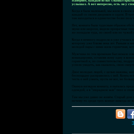
Наверное, каждый из нас слышал крылат
услышал. А вот интересно, есть ли у сте
Когда я была маленькой, мы жили в своем
каждый со своим двориком и садом. В трех
там находиться в одиночестве более получ
Нет, комната была чудесным образом обста
звуки или шорохи, видели призрачные тени
же попадали туда, по своей или по чужой в
Когда я немного подросла и уже училась 
которому уже близко века лет. Раньше в не
молодой пары с ними жила горничная, кото
Мужчина по тем временам был немало извес
командировки, оставляя жену одну в компа
горничной и, по совместительству, подруг
успели увидеть, как оказалось, свою смерт
Двое молодых людей, с целью наживы, жест
беспощадно расправились с ней. Конец ист
честь о ней узнать, пусть не все, но больш
Окинув взглядом комнату, я пыталась предс
одеждой, а в "злорадном зале" тихо и сп
Там мы уже давно не живём. Старый дом об
почему-то среди трех комнат никогда не ви
Э