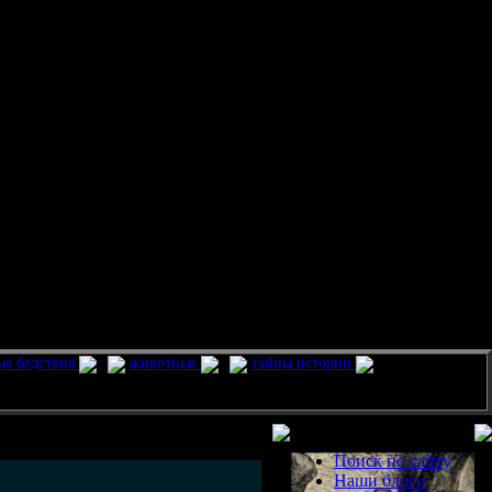
ые бедствия
животные
тайны истории
Разделы
Поиск по сайту
Наши блоги