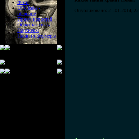
Какие тайны хранят стены?
Фото
UFOleaks -
Опубликовано: 21-01-2014, 22
общение
Прием новостей
Обратная связь
Партнеры
Наши информеры