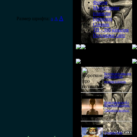
Форум
Мониторинг
планеты
A
Размер шрифта:
A
Гороскоп
A
Сонник
ТВ - 300 каналов
Поддержи сайт
Последнее видео
Короткометражка про
путешествия во
времени и эгоизм.
Битва цивилизаций с
Игорем Прокопенко.
"Письма из космоса"
Странное дело.