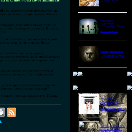
вы не хотите, чтобы кто-то лишний вас
"Стрелы богов"
й дом, разделенный на пять квартир, но
сех она наводила страх и жуть. Так вот
Секретные
территории.
 Некоторые даже замечали там странные
"Пришельцы. Дверь
сь обходить комнату стороной. Когда все
во Вселенную"
розе.
торию. Оказалось, что мы живем в доме,
и не хотели, то ли не могли. Кроме
Обманутые наукой.
них не было. Он часто ездил в
"Исцеление смертью"
тот момент готовила ужин, мило беседуя с
огда молодые девушки лишь краем глаза
ную догнали на заднем дворе и так же
абушек к правнукам. Вот и мне выпала
, дешево красовалась вешалка с зимней
Новое в блогах
а может, просто играет фантазия?
 теплым и родным, как когда-то. Правда
Как выбрать
снотворное для
восстановления
режима после отпуска
м.
Samsung Galaxy S26
Ultra vs Xiaomi 16