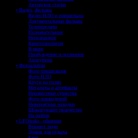
Авторские статьи
• Видео, фильмы
Видео НЛО и пришельцы
Документальные фильмы
Телепередачи
Познавательные
Непознанное
Криптозоология
В мире
Пробуждение и осознание
Anonymous
• Фотоальбом
Фото пришельцев
Фото НЛО
Круги на полях
Мегалиты и артефакты
Неизвестные существа
Фото привидений
Невероятные находки
Шокирующее творчество
На разбор
• UFOleaks - общение
Вещают люди
Домик для отдыха
Баня