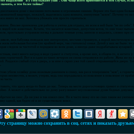
ое выражение "и у стен бывают уши". Оно чаще всего применяется в том случае, если 
н память, а тем более тайны?
 одноэтажном доме с высокими потолками и огромными окнами. Вернее это был один большо
комнатной квартире, пожалуй, выделялась одна комната, именуемая "залом". Почему-то на в
аса никто не мог. Хотелось убежать или просто спрятаться.
влена. Вполне приемлема для работы и уютна для отдыха, но всем в ней было "не по себе".
 людей или животных. Кстати, что касается животных, допустим котов, то они тоже пытали
оле, пристально устраняли взгляд в дальние темные углы, шипели и кидались, словно при уг
в школе, моя бабушка поведала мне интересную, местами страшную, а порой мистическую ис
м жила небольшая богатая (по крайней мере, так считалось) семья. Детей у них не было: то л
рая следила за чистотой и порядком во всем доме, а иногда даже подрабатывала кухаркой.
тным, имел много наград в виде грамот и статуэток, а кроме них, в общем-то, и ничего у 
нии горничной. Вот и в один из таких вечеров он снова отправился по работе. Жена же на 
ой. Раздался слабый стук в дверь, а за ним и скрип уже той самой открывающейся двери. Т
ь.
око убили хозяйку дома ножевым ранением в спину, как раз в теперешнем "зале", а горнич
ории неизвестен, а может, утерян, ведь она передавалась из поколение в поколение от праб
ую часть.
тавить, что здесь когда-то было до нас. Теперь на месте дорогостоящих грамот и статуэток
окойно. А может и действительно по дому разгуливают неуспокоенные души бедных девушек, 
речен на снос. Да он уже и так изжил свое. Но я часто вижу его во снах таким же уютным,
жу одной, как будто её и не существовало вовсе...
ту страницу можно сохранить в соц. сетях и показать друзья