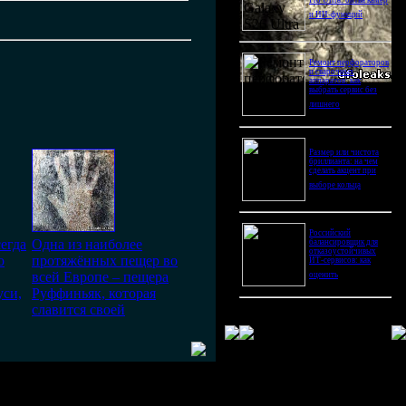
Pro Ultra: битва камер
и ИИ-функций
Ремонт перфораторов
и сварочных
аппаратов: как
выбрать сервис без
лишнего
Размер или чистота
бриллианта: на чем
сделать акцент при
выборе кольца
Российский
сегда
Одна из наиболее
балансировщик для
отказоустойчивых
о
протяжённых пещер во
ИТ-сервисов: как
всей Европе – пещера
оценить
уси,
Руффиньяк, которая
славится своей