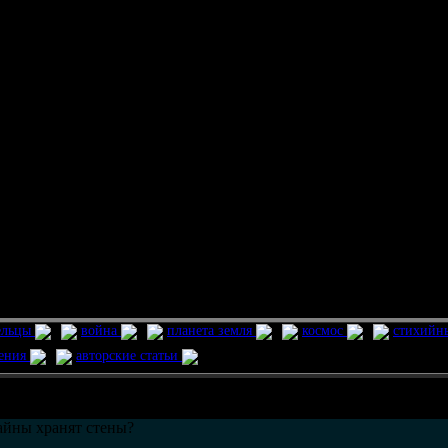
ельцы
война
планета земля
космос
стихийн
ления
авторские статьи
возможно только в течении
30
дней со дня публикации.
айны хранят стены?