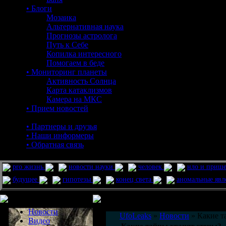
• Блоги
Мозаика
Альтернативная наука
Прогнозы астролога
Путь к Себе
Копилка интересного
Помогаем в беде
• Мониторинг планеты
Активность Солнца
Карта катаклизмов
Камера на МКС
• Прием новостей
• Партнеры и друзья
• Наши информеры
• Обратная связь
pro жизнь
новости науки
человек
нло и приш
будущее
гипотезы
конец света
аномальные яв
Меню сайта
Информация
Комментировать статьи на сайте 
Новости
UfoLeaks
»
Новости
» Какие т
Видео