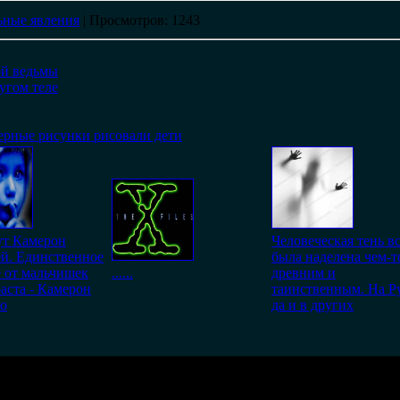
ные явления
|
Просмотров
: 1243
ой ведьмы
угом теле
ерные рисунки рисовали дети
ут Камерон
Человеческая тень в
й. Единственное
была наделена чем-т
 от мальчишек
......
древним и
раста - Камерон
таинственным. На Р
ло
да и в других