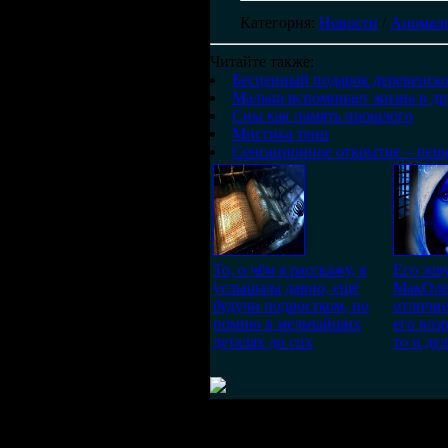
Категория
:
Новости
/
Аномаль
Читайте также:
Бесценный подарок деревенск
Малыш вспоминает жизнь в др
Сны как память прошлого
Мистика тени
Сенсационное открытие – пещ
То, о чём я расскажу, я
Его зов
услышала давно, ещё
МакОле
будучи подростком, но
отличие
помню в мельчайших
его воз
деталях до сих
то и де