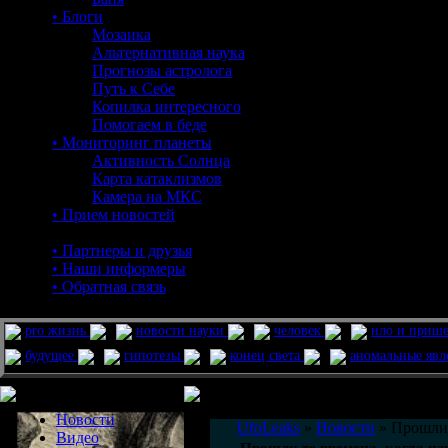
• Блоги
Мозаика
Альтернативная наука
Прогнозы астролога
Путь к Себе
Копилка интересного
Помогаем в беде
• Мониторинг планеты
Активность Солнца
Карта катаклизмов
Камера на МКС
• Прием новостей
• Партнеры и друзья
• Наши информеры
• Обратная связь
pro жизнь
новости науки
человек
нло и приш
будущее
гипотезы
конец света
аномальные яв
Меню сайта
Информация
Комментировать статьи на сайте 
Новости
UfoLeaks
»
Новости
» Прошли 
Видео