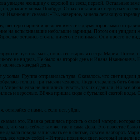
ова увидела женщину с короной из звезд первой. Остальные зам
 подножием холма Подбрдо. Страх заставил их вернуться в село,
нки Иванкович сказала: «Ты, наверное, видела летающую тарелк
ру, шестеро парней и девочек вместе с двумя взрослыми отправил
ние на вспыхивавшие небольшие зарницы. Потом они увидели ж
зрослые остались стоять, ничего не понимая. Они просто не ви
торую не пустила мать, пошла ее старшая сестра Мария. Потом, 
никого не видела. Не было на второй день и Ивана Иванковича. 
а являлась каждый день.
 у холма. Группа отправилась туда. Оказалось, что свет видели д
собралась толпа в три тысячи человек. Люди старались бить ближ
 и Мирьяна едва не лишились чувств, так их сдавили. Но все об
ились и взрослые. Вйчка пришла сюда с бутылкой святой воды. О
 оставайся с нами, а если нет, уйди.
сказала это. Иванка решилась просить о своей матери, которая с
ала, что мать сейчас там же, где и сама Дева. Это известие было
е давала повода записывать ее в святые, совсем наоборот. Мария
сь все между собой!» И тогда появился свет, который видели все