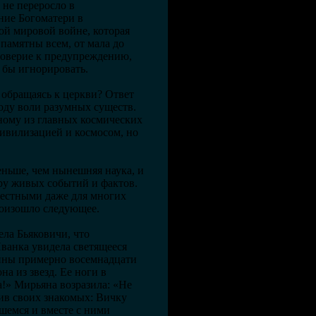
 не переросло в
ние Богоматери в
ой мировой войне, которая
памятны всем, от мала до
 доверие к предупреждению,
 бы игнорировать.
 обращаясь к церкви? Ответ
оду воли разумных существ.
ному из главных космических
цивилизацией и космосом, но
еньше, чем нынешняя наука, и
еру живых событий и фактов.
звестными даже для многих
роизошло следующее.
ла Бьяковичи, что
ванка увидела светящееся
щины примерно восемнадцати
на из звезд. Ее ноги в
а!» Мирьяна возразила: «Не
тив своих знакомых: Вичку
шемся и вместе с ними