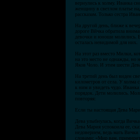
вернулись к холму. Иванка сн
женщину в светлом платье над
рассказам. Только сестра Ива
На другой день, ближе к вече
дороге Вйчка обратила внима
девочки и юноши молились. В
осталась невидимой для них.
На этот раз вместо Милки, ко
на это место не однажды, но 
Яков Чоло. И этим шести Дев
На третий день был виден свет
километров от села. У холма 
к ним и увидеть чудо. Иванка
порядок. Дети молились. Мол
повторяя:
Если ты настоящая Дева Мария,
Дева улыбнулась, когда Вичка 
Дева Мария успокоила ее, сказ
недоверием, ведь мать Вички н
словами: «Мир вам, примирите