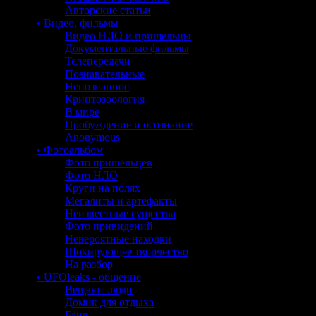
Авторские статьи
• Видео, фильмы
Видео НЛО и пришельцы
Документальные фильмы
Телепередачи
Познавательные
Непознанное
Криптозоология
В мире
Пробуждение и осознание
Anonymous
• Фотоальбом
Фото пришельцев
Фото НЛО
Круги на полях
Мегалиты и артефакты
Неизвестные существа
Фото привидений
Невероятные находки
Шокирующее творчество
На разбор
• UFOleaks - общение
Вещают люди
Домик для отдыха
Баня