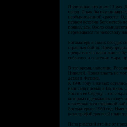
Произошло это днем 13 мая. 
ореол. И как бы окутанная н
необыкновенной красоты. Оде
первой встречи Богоматерь на
появлялась. Около семидесят
перемещался по небосводу нам
Богоматерь в своих беседах с
страшная бойня. Предупредил
превратятся в пар и живые бу
событиях и спасении мира, п
В это время, напомню, Россия
Николай. Новая власть не мог
детям в Фатиме.
К 1940 году в живых остались
написала письмо в Ватикан. 
России ее Сердцу – это сокра
котором содержались созвучн
о возможности страшной войн
Богоматерью: 1960 год. Именн
катастрофой для всей планеты
Папа римский втайне от прес