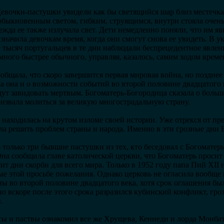
Девочки-пастушки увидели как бы светящийся шар близ местечк
еобыкновенным светом, гибким, струящимся, внутри стояла оче
жда ее также излучала свет. Дети немедленно поняли, что им яв
значила девочкам время, когда они смогут снова ее увидеть. В у
и тысяч португальцев в те дни наблюдали беспрецедентное явлен
ного быстрее обычного, управляя, казалось, самим ходом време
ообщала, что скоро завершится первая мировая война, но позднее 
а она и о возможности событий во второй половине двадцатого в
дут завидовать мертвым. Богоматерь-Богородица сказала о боль
ризвала молиться за великую многострадальную страну.
 находилась на крутом изломе своей истории. Уже отрекся от п
ла решить проблем страны и народа. Именно в эти грозные дни Б
 только три бывшие пастушки из тех, кто беседовал с Богоматер
Она сообщила главе католической церкви, что Богоматерь просит
тит дни скорби для всего мира. Только в 1952 году папа Пий XII
ые этой просьбе пожелания. Однако церковь не огласила вообщ
ы во второй половине двадцатого века, хотя срок оглашения бы
о вскоре после этого срока разразился кубинский конфликт, гр
.
сы и паствы ознакомил все же Хрущева, Кеннеди и лорда Монба