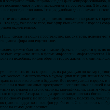
в и эзотериков столь непривычна для физиковпрофессионалов, ч
 не воспринимают и сами параллельные пространства. (Не стоит
 тонкое пространство лишь фикция, удобная для понимания некот
ельные исследователи предпринимают попытки возродить теори
1924 году, уже после того, как эфир был «списан с корабля сов
е решен окончательно.
, и НЛО, сворачивающие пространство, как скатерть, используют 
тва ранга эфира или еще тоньше.
еловек должен был замечать такие эффекты и старался дать по 
гло быть отражено лишь в форме мифологии, мифотворчества. Но 
ногие из подобных мифов обрели вторую жизнь, и к ним нелишн
живает жизнь иных миров, ведь их разум, судя по всему, прево
акон космоса: вмешательство в судьбу цивилизации лишает ее са
радать свое настоящее и будущее. Вот почему лишь изредка, и т
сигналы и явления иных пространств, сопряженных с нашей пла
офизика по первой из своих научных квалификаций, самым убед
ыло открытие Асгарда, города древнескандинавских богов, – об
х по своему рангу, но вполне «физических», положено, пожалуй,
ространства вдруг возникла фигура богини. Она появилась в обр
опрос на самом деле сложнее.