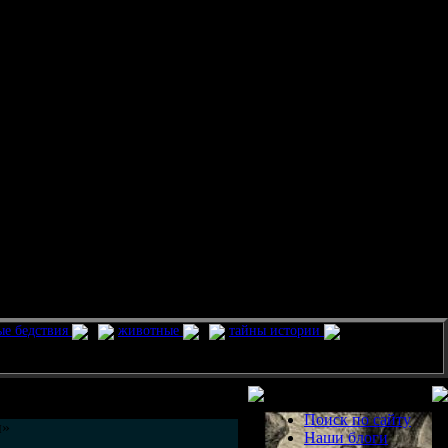
ые бедствия
животные
тайны истории
Разделы
Поиск по сайту
ы»
Наши блоги