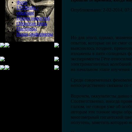
Прошли те времена, когда н
Фото
UFOleaks -
Опубликовано: 2-02-2014, 07:
общение
Прием новостей
Обратная связь
Партнеры
Наши информеры
Но для этого, однако, знаме
опытов, которые он не смог с
выяснилось позднее, принесе
изложены в пяти солидных фол
эксперименты Гёте относились
электромагнитных колебаний 
на начальном этапе изучения
Среди современных феноменов
непосредственно связаны со с
Впрочем, оккультисты давно 
Соответственно, иногда проя
глазом, не говоря уже об осо
авторам эти тонкие миры обр
многомерный гигантский цвет
полутень, заметить которую не