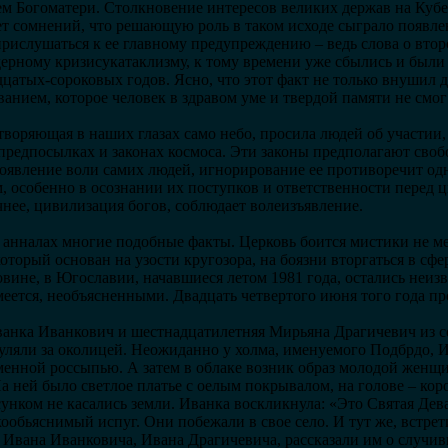
м Богоматери. Столкновение интересов великих держав на Кубе
ет сомнений, что решающую роль в таком исходе сыграло появле
прислушаться к ее главному предупреждению – ведь слова о втор
ерному кризисукатаклизму, к тому времени уже сбылись и были 
дцатых-сороковых годов. Ясно, что этот факт не только внушил
анием, которое человек в здравом уме и твердой памяти не смог
воряющая в наших глазах само небо, просила людей об участии,
предпосылках и законах космоса. Эти законы предполагают своб
оявление воли самих людей, игнорирование ее противоречит од
, особенно в осознании их поступков и ответственности перед 
чнее, цивилизация богов, соблюдает волеизъявление.
 анналах многие подобные факты. Церковь боится мистики не м
который основан на узости кругозора, на боязни вторгаться в сф
овине, в Югославии, начавшиеся летом 1981 года, остались неи
меется, необъясненными. Двадцать четвертого июня того года п
анка Иванкович и шестнадцатилетняя Мирьяна Драгичевич из се
уляли за околицей. Неожиданно у холма, именуемого Подбрдо, И
аменной россыпью. А затем в облаке возник образ молодой жен
а ней было светлое платье с оелым покрывалом, на голове – коро
унком не касались земли. Иванка воскликнула: «Это Святая Дев
ообьяснимый испуг. Они побежали в свое село. И тут же, встре
Ивана Иванковича, Ивана Драгичевича, рассказали им о случив