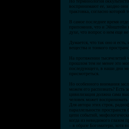
Но терминология оккультисто
воспринимают ее, заодно они
трактовка, согласно которой
В самое последнее время отд
припомнив, что и Эйнштейн в 
духе, что вопрос о нем еще н
Думается, что так оно и есть
вещества и тонкого пространс
На протяжении тысячелетий ч
прошлом тем не менее это мо
последующего, в наши дни м
присмотреться.
Но особенного внимания заслу
можем его распознать? Есть з
цивилизация должна сама выст
человек может воспринимать 
Для автора этих строк, ради
параллельности пространств б
цепи событий, мифологически
когда из невидимого глазом п
– в образе Богоматери, хотя в