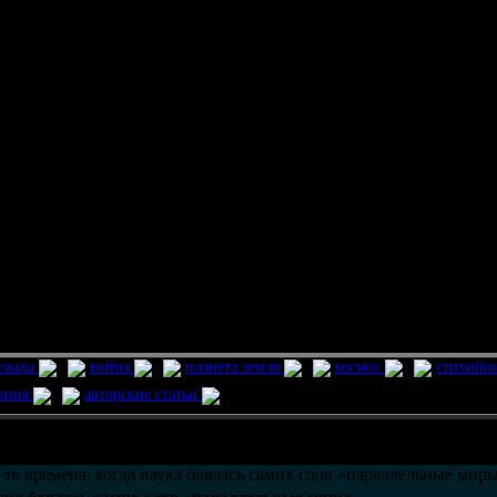
ельцы
война
планета земля
космос
стихийн
ления
авторские статьи
возможно только в течении
30
дней со дня публикации.
те времена, когда наука боялась самих слов «параллельные мир