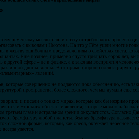
аука боялась самих слов «параллельные миры»
38
нитому немецкому мыслителю и поэту потребовалось провести ц
огласовать с выводами Ньютона. На это у Гёте ушли многие годы
ны в жертву ошибочным представлениям о свойствах света, кот
иантах. Еще позднее, примерно спустя тридцать-сорок лет, выя
 к другой сфере – не к физике, а к законам восприятия человече
различной длины волны. Этот пример хорошо иллюстрирует тру
 «элементарных» явлений.
, которые совершенно не поддаются пока объяснению, есть такие
труктурой пространства, более сложного, чем мы думали еще со
говорили и писали о тонких мирах, которые как бы незримо пр
вляются и «тонкие» объекты и явления, которые можно наблюда
бом третьем глазе и астральном зрении оккультистов. Согласно 
азуют брамфатуру любой планеты. Земная брамфатура называетс
ок сложной формы, который, как ореол, окружает небесное тело
 всегда удается.