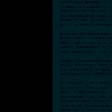
событиями, с предупреждение
термоядерный катаклизм, и н
Португалии. Нельзя было не 
будет предшествовать термояд
велика, военные события три
но стал грозным предзнаменов
Но почему Богоматерь, олицет
нужно искать в объективных 
Цивилизация опирается на пр
законов. Небо помогает людям
божественное начало, или, то
Напрасно искать в церковных
их роднит тот консерватизм, 
Вот почему события в Герцег
верующих и, само собой разу
Вечером пятнадцатилетняя Ив
расположено в Междугорье, г
облако, которое плыло над к
лет, несказанно прекрасной. Н
светлых туфлях с золотым рис
может быть!» Их охватил легк
Иванкович, Милку Павлович, 