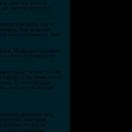
ерли. Они тоже увидели
 где никто не поверил их
у»
ись на то же место. Еще по
енщину. Упав на колени,
дели ничего необычного. Дева
правда, Милка сама приходила
Но к группе присоединился
аже в городе Читлуке, за семь
е к детям, чтобы прикоснуться
ошлось. Установился вдруг
на стала кропить видение,
кончалась два месяца назад.
 встречено с некоторым
 исчезла в тот день со
 – и дети и взрослые.