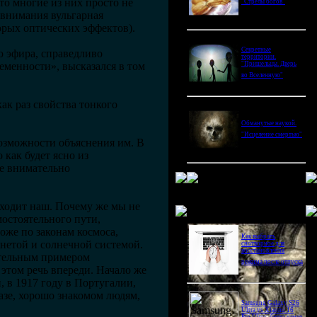
то многие из них просто не
"Стрелы богов"
 внимания вульгарная
орых оптических эффектов).
Секретные
ю эфира, справедливо
территории.
ременности», высказался в том
"Пришельцы. Дверь
во Вселенную"
как раз свойства тонкого
Обманутые наукой.
"Исцеление смертью"
возможности объяснения им. В
как будет ясно из
е внимательно
сходит наш. Почему же мы не
Новое в блогах
мостоятельного пути,
оже по законам космоса,
Как выбрать
нетой и солнечной системой.
снотворное для
восстановления
ительным примером
режима после отпуска
 этом речь впереди. Начало же
 в 1917 году в Португалии,
азе, хорошо знакомом людям,
Samsung Galaxy S26
Ultra vs Xiaomi 16