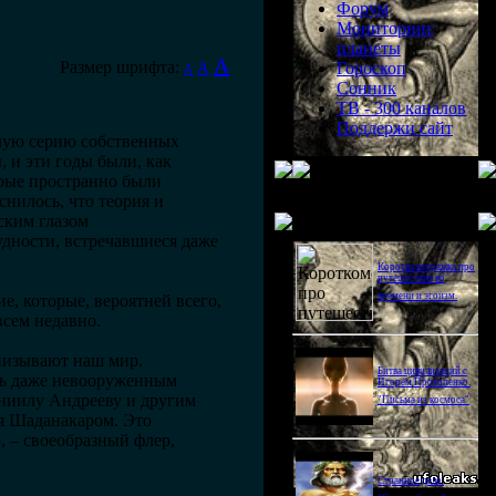
Форум
Мониторинг
планеты
A
Размер шрифта:
A
Гороскоп
A
Сонник
ТВ - 300 каналов
Поддержи сайт
елую серию собственных
, и эти годы были, как
орые пространно были
снилось, что теория и
Последнее видео
ским глазом
дности, встречавшиеся даже
Короткометражка про
путешествия во
времени и эгоизм.
, которые, вероятней всего,
всем недавно.
онизывают наш мир.
Битва цивилизаций с
ть даже невооруженным
Игорем Прокопенко.
Даниилу Андрееву и другим
"Письма из космоса"
я Шаданакаром. Это
, – своеобразный флер,
Странное дело.