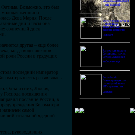
Pro Ultra: битва камер
и ИИ-функций
а Фатима. Возможно, это был
нь молодая женщина
илась Дева Мария. После
Ремонт перфораторов
казанные дни и часы она
и сварочных
аппаратов: как
ие: солнечный диск
выбрать сервис без
ни.
лишнего
начнется другая – еще более
ека, когда воды океанов
Размер или чистота
бриллианта: на чем
шой роли России в грядущих
сделать акцент при
выборе кольца
рестола последний император
огоматерь шесть раз являлась
Российский
балансировщик для
отказоустойчивых
ИТ-сервисов: как
ью. Одна из них, Люсия,
оценить
 у Господа посвящения
 направил послание России, в
е предупреждения Богоматери
л назначен самой
озивший тотальной ядерной
ттена, руководивших