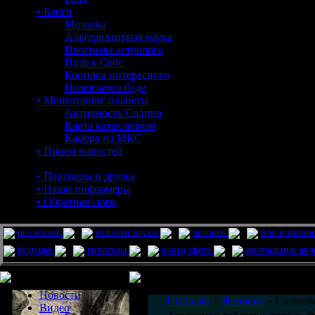
• Блоги
Мозаика
Альтернативная наука
Прогнозы астролога
Путь к Себе
Копилка интересного
Помогаем в беде
• Мониторинг планеты
Активность Солнца
Карта катаклизмов
Камера на МКС
• Прием новостей
• Партнеры и друзья
• Наши информеры
• Обратная связь
pro жизнь
новости науки
человек
нло и приш
будущее
гипотезы
конец света
аномальные яв
Меню сайта
Информация
Комментировать статьи на сайте 
Новости
UfoLeaks
»
Новости
» Глотаем
Видео