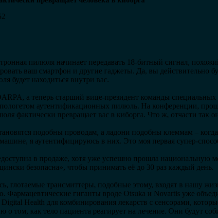
актически превращает человека в киборга
52
ктронная пилюля начинает передавать 18-битный сигнал, похожий
ировать ваш смартфон и другие гаджеты. Да, вы действительно б
юля будет находиться внутри вас.
ARPA, а теперь старший вице-президент команды специальных 
апологетом аутентификационных пилюль. На конференции, прош
юля фактически превращает вас в киборга. Что ж, отчасти так он
становятся подобны проводам, а ладони подобны клеммам – когд
 машине, я аутентифицируюсь в них. Это моя первая супер-способ
едоступна в продаже, хотя уже успешно прошла национальную 
ицински безопасна», чтобы принимать её до 30 раз каждый день.
сь, глотаемые трансмиттеры, подобные этому, входят в нашу жиз
о. Фармацевтические гиганты вроде Otsuka и Novartis уже объед
 Digital Health для комбинирования лекарств с сенсорами, котор
 о том, как тело пациента реагирует на лечение. Они будут соб