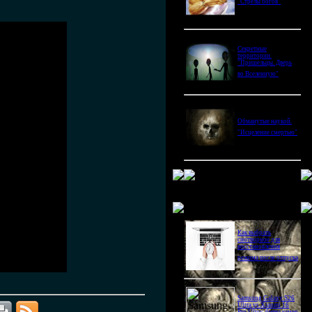
"Стрелы богов"
Секретные
территории.
"Пришельцы. Дверь
во Вселенную"
Обманутые наукой.
"Исцеление смертью"
Новое в блогах
Как выбрать
снотворное для
восстановления
режима после отпуска
Samsung Galaxy S26
Ultra vs Xiaomi 16