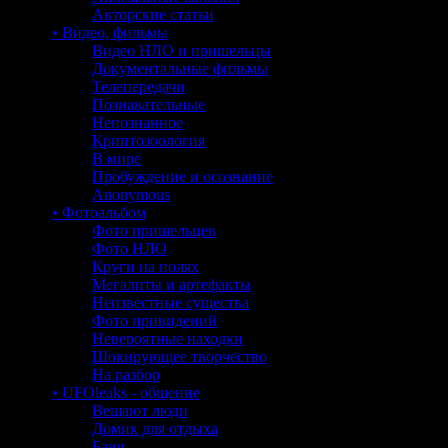
Авторские статьи
• Видео, фильмы
Видео НЛО и пришельцы
Документальные фильмы
Телепередачи
Познавательные
Непознанное
Криптозоология
В мире
Пробуждение и осознание
Anonymous
• Фотоальбом
Фото пришельцев
Фото НЛО
Круги на полях
Мегалиты и артефакты
Неизвестные существа
Фото привидений
Невероятные находки
Шокирующее творчество
На разбор
• UFOleaks - общение
Вещают люди
Домик для отдыха
Баня