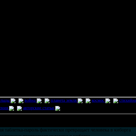
ельцы
война
планета земля
космос
стихийн
ления
авторские статьи
возможно только в течении
30
дней со дня публикации.
ая таблетка-пароль фактически превращает человека в киборга