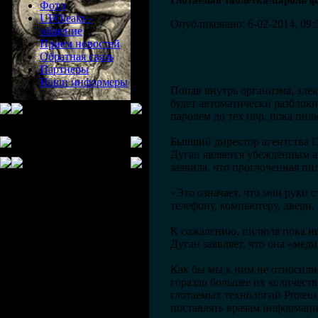
Глотаемая таблетка-пароль ф
Фото
UFOleaks -
Опубликовано: 6-02-2014, 09:
общение
Прием новостей
Обратная связь
Партнеры
Наши информеры
Попав внутрь организма, эле
будет автоматически разблок
паролем до тех пор, пока пил
Бывший директор агентства D
Дуган является убеждённым 
заявила, что проглоченная пил
«Это означает, что мои руки 
телефону, компьютеру, двери,
К сожалению, пилюля пока н
Дуган заявляет, что она «мед
Как бы мы к ним не относили
гораздо большее их количеств
глотаемых технологий Proteus
поставлять врачам информацию