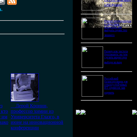
Pro Ultra: битва камер
и ИИ-функций
м.
Ремонт перфораторов
и сварочных
аппаратов: как
выбрать сервис без
лишнего
Размер или чистота
бриллианта: на чем
сделать акцент при
выборе кольца
Российский
балансировщик для
отказоустойчивых
ИТ-сервисов: как
оценить
ез
Лерой Кронин,
 кто
профессор химии из
т им
Университета Глазго, в
нако
июне на инновационной
конференции