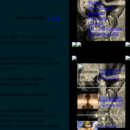
Форум
Мониторинг
планеты
A
Размер шрифта:
A
Гороскоп
A
Сонник
ТВ - 300 каналов
Поддержи сайт
 на ЭКГ. Этот сигнал затем
удете своим собственным
Последнее видео
проектов Motorola Регина
едшей в прошлом году, Дуган
о и есть.
Короткометражка про
путешествия во
времени и эгоизм.
а я прикасаюсь к моему
ность. И я хочу её».
медицинскую аттестацию.
Битва цивилизаций с
Игорем Прокопенко.
"Письма из космоса"
нь, и скоро мы увидим
инились с лидером в области
ые будут автоматически
ирать и передавать в реальном
Странное дело.