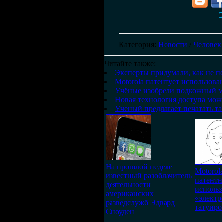
Э
Категория
:
Новости
/
Человек
Читайте также:
Эксперты придумали, как не п
Motorola патентует использов
Учёные изобрели подкожный м
Новая технология доступа може
Ученый предлагает печатать та
На прошлой неделе
Motorol
известный разоблачитель
патентн
деятельности
использ
американских
«элект
разведслужб Эдвард
татуиро
Сноуден