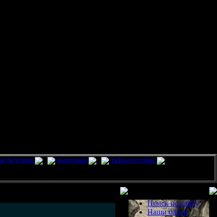
ые бедствия
животные
тайны истории
Разделы
Поиск по сайту
Наши блоги