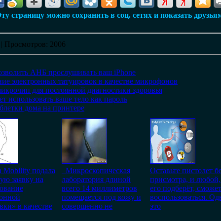
ту страницу можно сохранить в соц. сетях и показать друзья
|
Просмотров
: 2006
озволить АНБ прослушивать ваш iPhone
ание электронных татуировок в качестве микрофонов
икрочип для постоянной диагностики здоровья
т использовать ваше тело как пароль
блетки дома на принтере
a Mobility подала
Микроскопическая
Оставьте пистолет б
ую заявку на
лаборатория длиной
присмотра, и любой,
ование
всего 14 миллиметров
его подберёт, сможе
ронной
помещается под кожу и
воспользоваться. Од
вки» в качестве
совершенно не
это