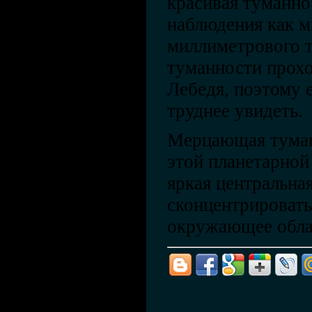
красивая туманно
наблюдения как 
миллиметрового т
туманности прохо
Лебедя, поэтому е
труднее увидеть.
Мерцающая туман
этой планетарной
яркая центральная
сконцентрироватьс
окружающее облак