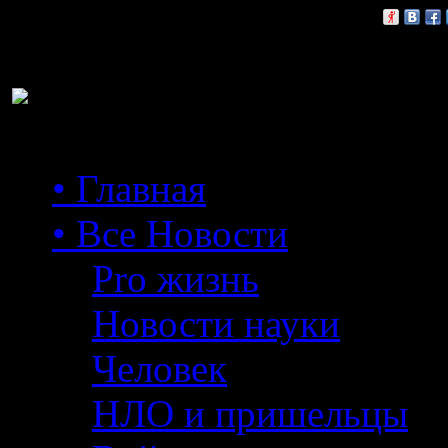
Расскажи друзьям:
• Главная
• Все Новости
Pro жизнь
Новости науки
Человек
НЛО и пришельцы