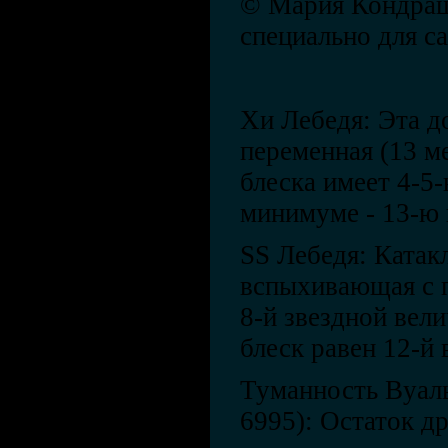
© Мария Кондраш
специально для са
Хи Лебедя: Эта д
переменная (13 м
блеска имеет 4-5
минимуме - 13-ю 
SS Лебедя: Катак
вспыхивающая с п
8-й звездной вел
блеск равен 12-й 
Туманность Вуаль
6995): Остаток д