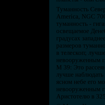
Туманность Север
America, NGC 700
туманность - гига
освещаемое Дене
градусах западне
размеров туманно
в телескоп; лучше
невооруженным гл
М 39: Это рассея
лучше наблюдать 
ясном небе его м
невооруженным гл
Аристотелю в 325 