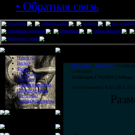
• Обратная связь
pro жизнь
новости науки
человек
нло и приш
стихийные бедствия
животные
тайны истории
авторские статьи
Меню сайта
Информация
Комментировать статьи на сайте 
Новости
публикации.
Видео
UfoLeaks
»
Новости
» Созвезд
Фото
созвездие.
UFOleaks -
Созвездие CYGNUS (Лебедь). 
общение
Прием новостей
Опубликовано: 8-02-2014, 03:
Обратная связь
Разм
Партнеры
Наши информеры