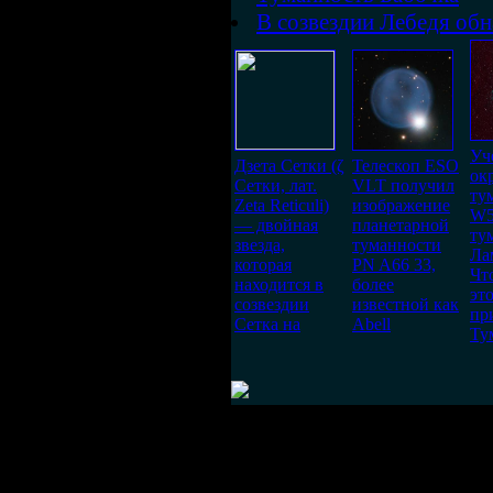
В созвездии Лебедя об
Уч
Дзета Сетки (ζ
Телескоп ESO
ок
Сетки, лат.
VLT получил
ту
Zeta Reticuli)
изображение
W5
— двойная
планетарной
ту
звезда,
туманности
Ла
которая
PN A66 33,
Чт
находится в
более
эт
созвездии
известной как
пр
Сетка на
Abell
Ту