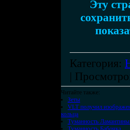
Эту ст
сохранить
показа
Категория
:
|
Просмотро
Читайте также:
Зеты
VLT получил изображен
кольца
Туманность Ламантины
Туманность Бабочка