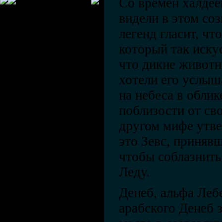
Со времен халдее
видели в этом соз
легенд гласит, чт
который так искус
что дикие животн
хотели его услыш
на небеса в обли
поблизости от св
другом мифе утве
это Зевс, приняв
чтобы соблазнить
Леду.
Денеб, альфа Лебе
арабского Денеб з