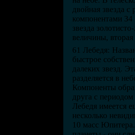
на небе. В телеск
двойная звезда с
компонентами 34 
звезда золотисто-
величины, вторая 
61 Лебедя: Назва
быстрое собствен
далеких звезд. Эт
разделяется в не
Компоненты обра
друга с периодом
Лебедя имеется е
несколько невиди
10 масс Юпитера.
планеты - они сл