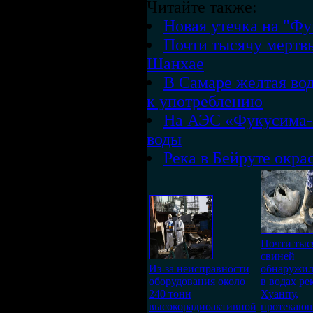
Читайте также:
Новая утечка на "Ф
Почти тысячу мертв
Шанхае
В Самаре желтая вод
к употреблению
На АЭС «Фукусима-1
воды
Река в Бейруте окра
Почти тыс
свиней
Из-за неисправности
обнаружи
оборудования около
в водах ре
240 тонн
Хуанпу,
высокорадиоактивной
протекаю