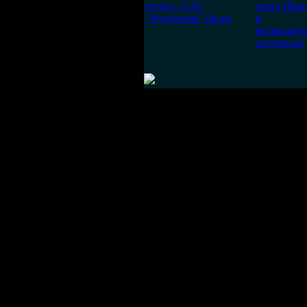
воды с АЭС
через Шан
"Фукусима" были
и
являющей
основным