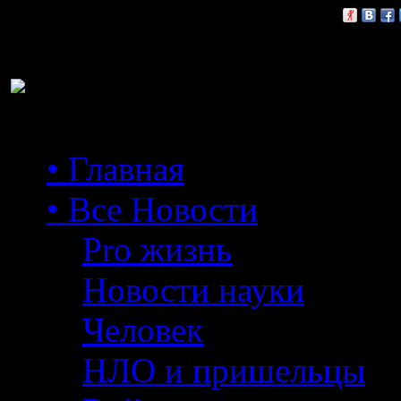
Расскажи друзьям:
• Главная
• Все Новости
Pro жизнь
Новости науки
Человек
НЛО и пришельцы