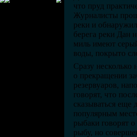
что пруд практич
Журналисты прошл
реки и обнаружил
берега реки Дан 
миль имеют серый
воды, покрыто сл
Сразу несколько 
о прекращении за
резервуаров, нап
говорят, что посл
сказываться еще 
популярным мест
рыбаки говорят о
рыбу, но совершен