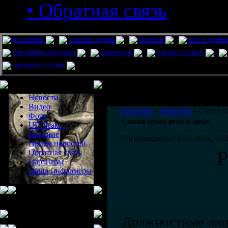
• Обратная связь
pro жизнь
новости науки
человек
нло и приш
стихийные бедствия
животные
тайны истории
авторские статьи
Меню сайта
Информация
Комментировать статьи на сайте 
Новости
публикации.
Видео
UfoLeaks
»
Новости
» Самая се
Фото
Самая серая река в мире
UFOleaks -
общение
Опубликовано: 8-02-2014, 03:
Прием новостей
Р
Обратная связь
Партнеры
Наши информеры
Должностные лиц