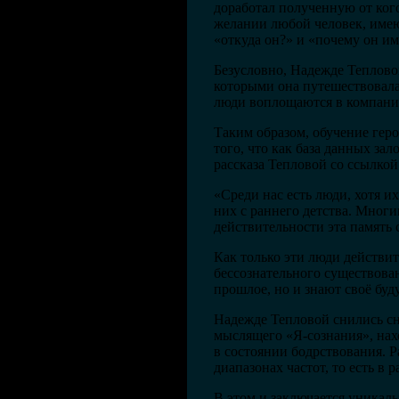
доработал полученную от ког
желании любой человек, име
«откуда он?» и «почему он им
Безусловно, Надежде Тепловой
которыми она путешествовала 
люди воплощаются в компании
Таким образом, обучение гер
того, что как база данных за
рассказа Тепловой со ссылкой
«Среди нас есть люди, хотя и
них с раннего детства. Многи
действительности эта память 
Как только эти люди действи
бессознательного существован
прошлое, но и знают своё буд
Надежде Тепловой снились сн
мыслящего «Я-сознания», нах
в состоянии бодрствования. Р
диапазонах частот, то есть в 
В этом и заключается уникаль