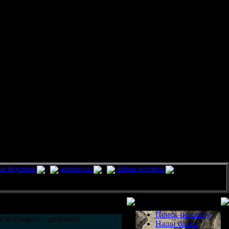
ые бедствия
животные
тайны истории
Разделы
Поиск по сайту
ети Индиго – результат
Наши блоги