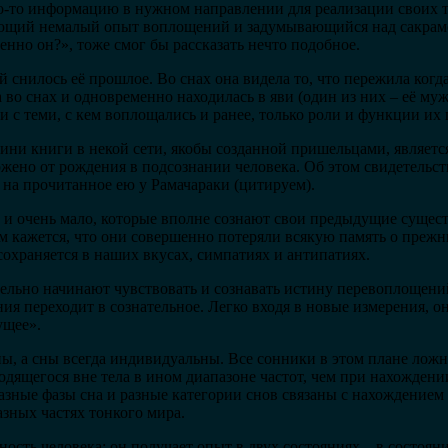
о-то информацию в нужном направлении для реализации своих 
ющий немалый опыт воплощений и задумывающийся над сакрам
енно он?», тоже смог бы рассказать нечто подобное.
 снилось её прошлое. Во снах она видела то, что пережила когда-
во снах и одновременно находилась в яви (один из них – её муж)
 с теми, с кем воплощались и ранее, только роли и функции их
оини книги в некой сети, якобы созданной пришельцами, являет
ложено от рождения в подсознании человека. Об этом свидетельс
 на прочитанное ею у Рамачараки (цитируем).
х и очень мало, которые вполне сознают свои предыдущие сущес
м кажется, что они совершенно потеряли всякую память о прежн
сохраняется в наших вкусах, симпатиях и антипатиях.
тельно начинают чувствовать и сознавать истину перевоплощени
ия переходит в сознательное. Легко входя в новые измерения, 
ущее».
ы, а сны всегда индивидуальны. Все сонники в этом плане лож
одящегося вне тела в ином диапазоне частот, чем при нахождени
азные фазы сна и разные категории снов связаны с нахождением
разных частях тонкого мира.
ность человека: он получает опыт в двух состояниях – в состоян