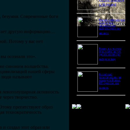
Pro Ultra: битва камер
и ИИ-функций
м, безумия. Современные боги
Ремонт перфораторов
и сварочных
аппаратов: как
выбрать сервис без
питает другую информацию…
лишнего
ой. Потому у вас нет
Размер или чистота
бриллианта: на чем
сделать акцент при
вы осознали это».
выборе кольца
 не синоним волшебства.
о цивилизаций нашей сферы
Российский
е люди называют
балансировщик для
отказоустойчивых
ИТ-сервисов: как
оценить
ся левополушарная активность
е через творчество.
 Этому препятствуют образ
щая технократичность
и создал этот образ или