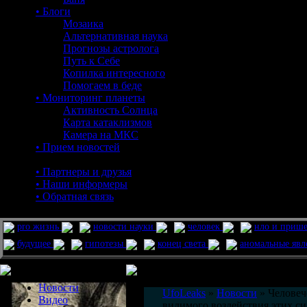
• Блоги
Мозаика
Альтернативная наука
Прогнозы астролога
Путь к Себе
Копилка интересного
Помогаем в беде
• Мониторинг планеты
Активность Солнца
Карта катаклизмов
Камера на МКС
• Прием новостей
• Партнеры и друзья
• Наши информеры
• Обратная связь
pro жизнь
новости науки
человек
нло и приш
будущее
гипотезы
конец света
аномальные яв
Меню сайта
Информация
Комментировать статьи на сайте 
Новости
UfoLeaks
»
Новости
» Человеч
Видео
видимого воздействия этих си