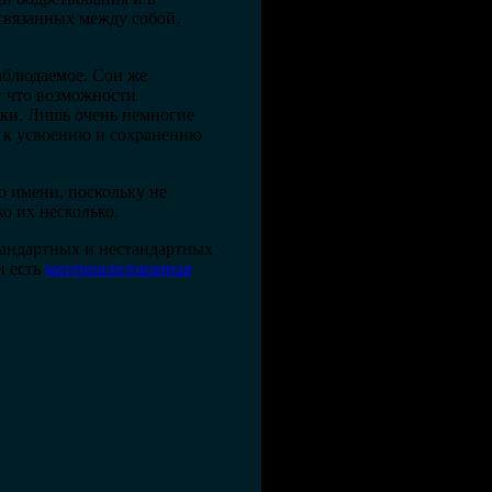
освязанных между собой,
аблюдаемое. Сон же
у что возможности
ики. Лишь очень немногие
 к усвоению и сохранению
о имени, поскольку не
о их несколько.
тандартных и нестандартных
и есть
материализованная