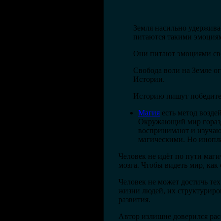
Земля насильно удерживае
питаются такими эмоци
Они питают эмоциями св
Свобода воли на Земле о
Истории.
Историю пишут победител
Магия
есть метод возде
Окружающий мир горазд
воспринимают и изучают
магическими. Но инопла
Человек не идёт по пути маги
мозга. Чтобы видеть мир, как
Человек не может достичь те
жизни людей, их структуриров
развития.
Автор излишне доверился рас