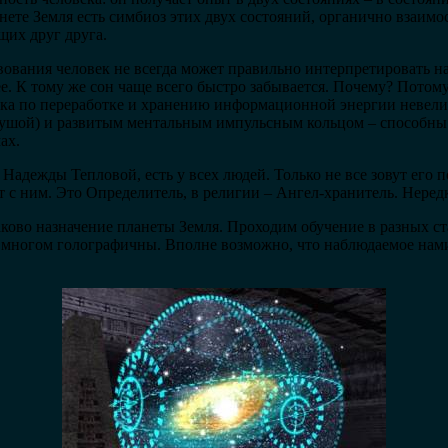
анете Земля есть симбиоз этих двух состояний, органично взаим
их друг друга.
твования человек не всегда может правильно интерпретировать н
е. К тому же сон чаще всего быстро забывается. Почему? Потом
ека по переработке и хранению информационной энергии невел
душой) и развитым ментальным импульсным кольцом – способны
ах.
Надежды Тепловой, есть у всех людей. Только не все зовут его п
 с ним. Это Определитель, в религии – Ангел-хранитель. Нередк
аково назначение планеты Земля. Проходим обучение в разных с
 многом голографичны. Вполне возможно, что наблюдаемое нам