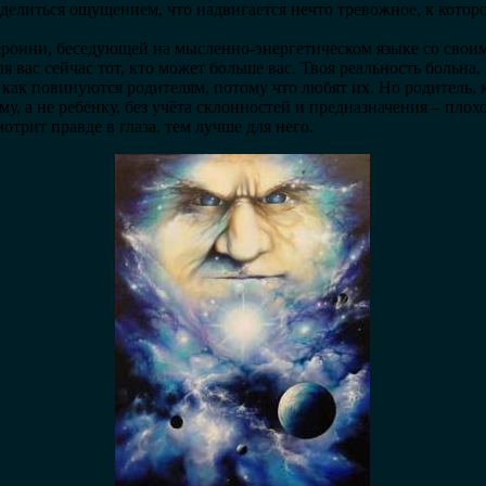
оделиться ощущением, что надвигается нечто тревожное, к которо
ероини, беседующей на мысленно-энергетическом языке со сво
я вас сейчас тот, кто может больше вас. Твоя реальность больна, 
 как повинуются родителям, потому что любят их. Но родитель, 
ему, а не ребёнку, без учёта склонностей и предназначения – пло
отрит правде в глаза, тем лучше для него.