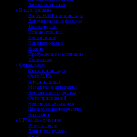
Авторские статьи
• Видео, фильмы
Видео НЛО и пришельцы
Документальные фильмы
Телепередачи
Познавательные
Непознанное
Криптозоология
В мире
Пробуждение и осознание
Anonymous
• Фотоальбом
Фото пришельцев
Фото НЛО
Круги на полях
Мегалиты и артефакты
Неизвестные существа
Фото привидений
Невероятные находки
Шокирующее творчество
На разбор
• UFOleaks - общение
Вещают люди
Домик для отдыха
Баня