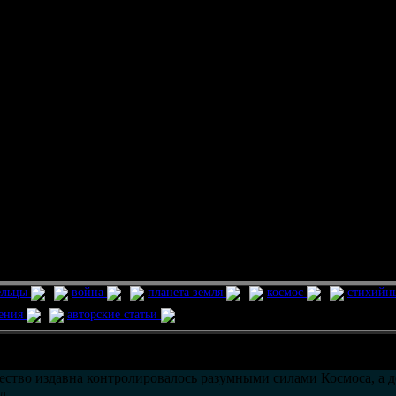
ельцы
война
планета земля
космос
стихийн
ления
авторские статьи
возможно только в течении
30
дней со дня публикации.
ество издавна контролировалось разумными силами Космоса, а д
л