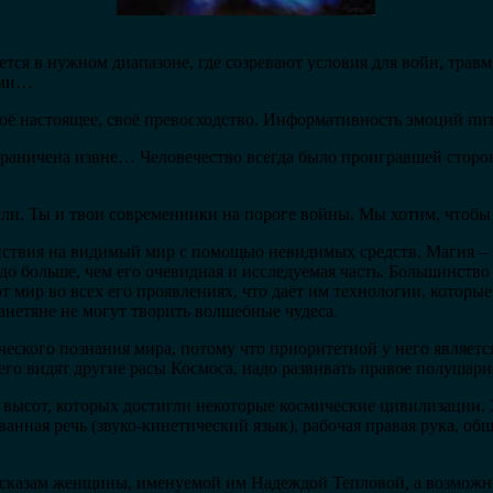
тся в нужном диапазоне, где созревают условия для войн, трав
ями…
оё настоящее, своё превосходство. Информативность эмоций 
граничена извне… Человечество всегда было проигравшей сторон
и. Ты и твои современники на пороге войны. Мы хотим, чтобы 
йствия на видимый мир с помощью невидимых средств. Магия –
о больше, чем его очевидная и исследуемая часть. Большинств
 мир во всех его проявлениях, что даёт им технологии, которы
нетяне не могут творить волшебные чудеса.
ческого познания мира, потому что приоритетной у него являет
 его видят другие расы Космоса, надо развивать правое полушари
х высот, которых достигли некоторые космические цивилизации.
анная речь (звуко-кинетический язык), рабочая правая рука, об
сказам женщины, именуемой им Надеждой Тепловой, а возможно 