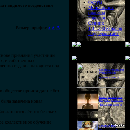
Форум
тат видимого воздействия
Мониторинг
планеты
Гороскоп
Сонник
A
Размер шрифта:
A
ТВ - 300 каналов
A
Поддержи сайт
основе признания участницы
Последнее видео
ах, и собственных
ечество издавна находится под
Короткометражка про
путешествия во
времени и эгоизм.
в обществе происходят не без
Битва цивилизаций с
 была замечена новая
Игорем Прокопенко.
"Письма из космоса"
е-кто осознаёт это без чьих
е коллективное обучение
Странное дело.