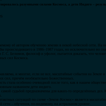
лировалось разумными силами Космоса, а дети Индиго – резуль
26
емому её автором обучению землян в некой небесной сети. На 
обы происходившего в 1986–1987 годах, но исключительно во сн
 Г. С. Белимов, философ и уфолог, пытается доказать, что челов
ных сил Космоса.
авляема, и многие, если не все, масштабные события на Земле и 
их сил, причём необязательно Божественных.
сть стала особенно очевидной после того, как в нашем обществе
ловным названием дети индиго.
 самой судьбой предназначены для каких-то определённых дел. Ко
к.
тактных ситуаций по схеме «Земля–Космос» является масштабно
й сети – обучения, по-видимому, на астральном уровне.