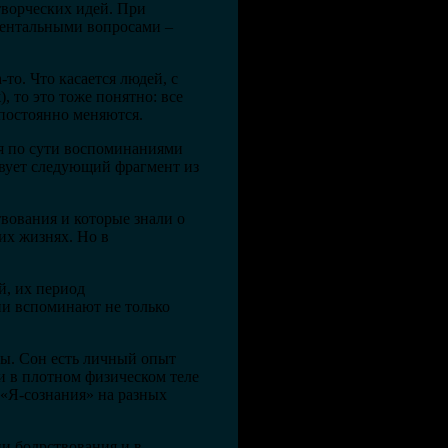
творческих идей. При
ентальными вопросами –
то. Что касается людей, с
, то это тоже понятно: все
 постоянно меняются.
ся по сути воспоминаниями
твует следующий фрагмент из
твования и которые знали о
их жизнях. Но в
й, их период
они вспоминают не только
ны. Сон есть личный опыт
и в плотном физическом теле
 «Я-сознания» на разных
ии бодрствования и в