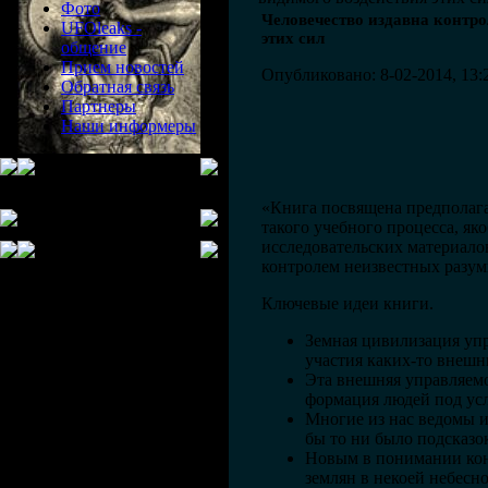
Фото
Человечество издавна контро
UFOleaks -
этих сил
общение
Прием новостей
Опубликовано: 8-02-2014, 13:
Обратная связь
Партнеры
Наши информеры
«Книга посвящена предполага
такого учебного процесса, як
исследовательских материалов
контролем неизвестных разум
Ключевые идеи книги.
Земная цивилизация упр
участия каких-то внешн
Эта внешняя управляемо
формация людей под ус
Многие из нас ведомы и
бы то ни было подсказо
Новым в понимании кон
землян в некоей небесно