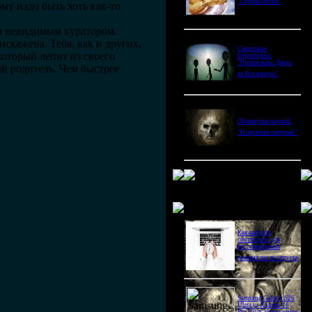
"Стрелы богов"
му надо быть хоть как-то
им невидимым куратором.
искажена. Тебя, как и других,
Секретные
который лепит из своего
территории.
"Пришельцы. Дверь
хой родитель. Чем быстрее
во Вселенную"
Обманутые наукой.
"Исцеление смертью"
Новое в блогах
Как выбрать
снотворное для
восстановления
режима после отпуска
Samsung Galaxy S26
Ultra vs Xiaomi 16