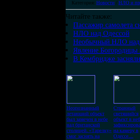
Категория
:
Новости
/
НЛО и п
Читайте также:
Пассажир самолета 
НЛО над Одессой
Необычный НЛО над
Явление Богородицы 
В Кембридже засняли
Неопознанный
Странный
летающий объект
светящийся
был замечен в небе
объект в не
над британской
зафиксиров
столицей. «Тарелку»
на камеру в
смог заснять на
Одессе....