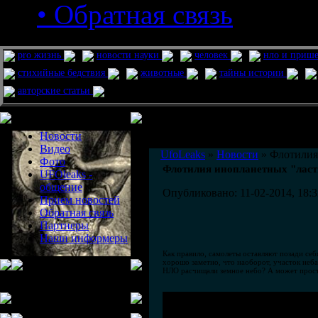
• Обратная связь
pro жизнь
новости науки
человек
нло и приш
стихийные бедствия
животные
тайны истории
авторские статьи
Меню сайта
Информация
Комментировать статьи на сайте 
Новости
публикации.
Видео
UfoLeaks
»
Новости
» Флотилия 
Фото
Флотилия инопланетных "ласти
UFOleaks -
общение
Опубликовано: 11-02-2014, 18:3
Прием новостей
Обратная связь
Партнеры
Наши информеры
Как правило, самолеты оставляют позади се
хорошо заметно, что наоборот, участок неба 
НЛО расчищали земное небо? А может просто 