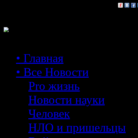
Расскажи друзьям:
• Главная
• Все Новости
Pro жизнь
Новости науки
Человек
НЛО и пришельцы