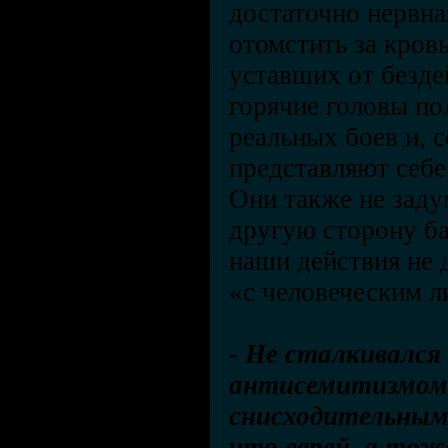
достаточно нервна
отомстить за кров
уставших от безд
горячие головы п
реальных боев и, с
представляют себ
Они также не заду
другую сторону б
наши действия не
«с человеческим л
- Не сталкивался
антисемитизмом 
снисходительным
что еврей, а тож