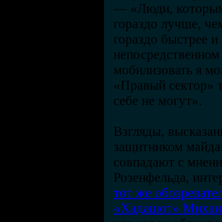
— «Люди, которым
гораздо лучше, че
гораздо быстрее и
непосредственном 
мобилизовать я мо
«Правый сектор» 
себе не могут».
Взгляды, высказа
защитником майда
совпадают с мнен
Розенфельда, инт
тот же обозревате
«Хадашот» Михаи