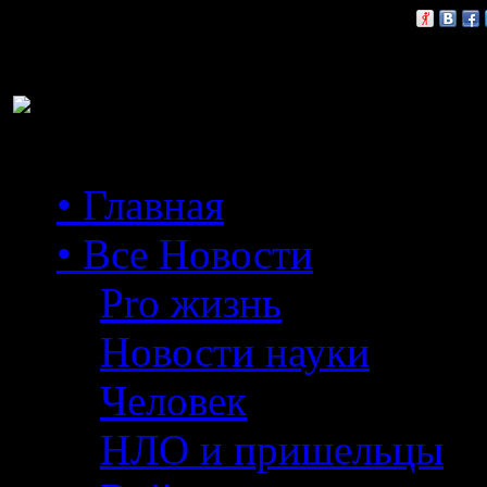
Расскажи друзьям:
• Главная
• Все Новости
Pro жизнь
Новости науки
Человек
НЛО и пришельцы