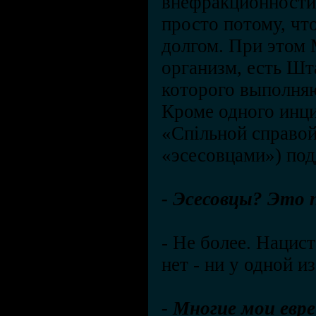
внефракционности 
просто потому, чт
долгом. При этом
организм, есть Шт
которого выполня
Кроме одного инц
«Спільной справой
«эсесовцами») по
- Эсесовцы? Это 
-
Не более. Нацист
нет - ни у одной и
- Многие мои евр