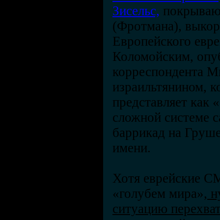
Зисельс,
покрываю
(Фротмана), выко
Европейского евре
Коломойским, опу
корреспондента М
израильтянином, к
представляет как 
сложной системе 
баррикад на Груше
имени.
Хотя еврейские С
«голубем мира»,
н
ситуацию перехват