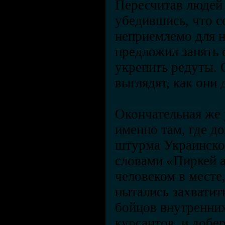
Пересчитав людей 
убедившись, что 
неприемлемо для н
предложил занять
укрепить редуты. 
выглядят, как они
Окончательная же 
именно там, где д
штурма Украинског
словами «Пиркей а
человеком в месте,
пытались захватить
бойцов внутренних
курсантов, и добер