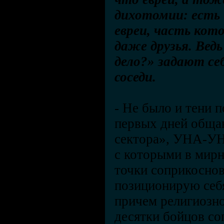
дихотомии: есть 
евреи, часть кот
даже друзья. Ведь
дело?» задают се
соседи.
-
Не было и тени п
первых дней обща
сектора», УНА-УН
с которыми в мирн
точки соприкоснов
позиционирую себя
причем религиозн
десятки бойцов со