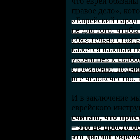
что евреи обязаны
правое дело», кот
«Еврейский народ 
не для того, чтобы
обязательно стоять
кажется важным п
украинцев к свобо
стремление, подни
все человечество, 
И в заключение мы
еврейского инстр
считаю, что прис
– это не просто 
это диалог евреев