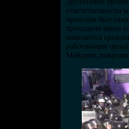
Достаточно пройти
ответственности мы
прошлом был свид
проходили мимо уп
появляется гражда
работающие целый 
Майдане, выкраива