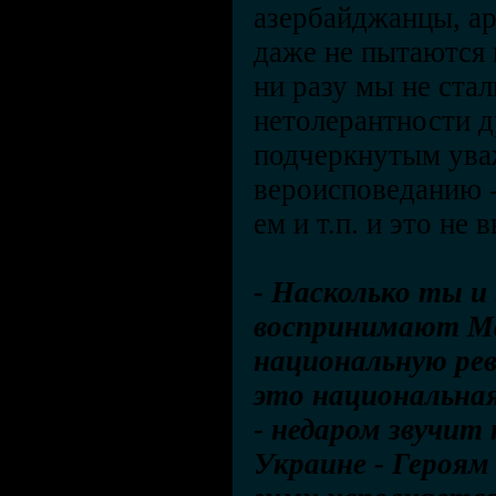
азербайджанцы, ар
даже не пытаются 
ни разу мы не ста
нетолерантности др
подчеркнутым ува
вероисповеданию - 
ем и т.п. и это не
- Насколько ты и 
воспринимают Ма
национальную ре
это национальная
- недаром звучит
Украине - Героям