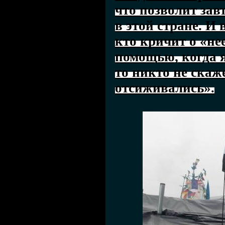
что позволит зав
в этой стране. И
кто кричит о «не
помощью, когда я
то никто не скаже
отсиживались».