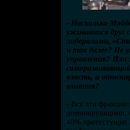
- Насколько Майд
уживаются друг с
либералами, «Спи
и так далее? Не 
управления? Или
саморазвивающий
власть, и оппози
влияния?
-
Все эти фракции 
доминирующими, с
40% протестущих.