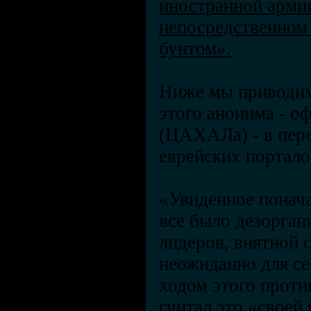
иностранной армии
непосредственном
бунтом».
Ниже мы приводим
этого анонима - о
(ЦАХАЛа) - в пере
еврейских портал
«Увиденное понача
все было дезорган
лидеров, внятной с
неожиданно для се
ходом этого проти
считал это «своей