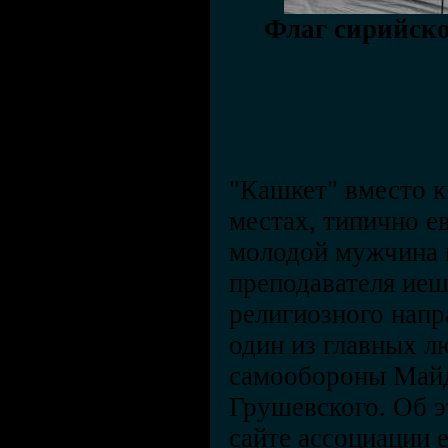
Флаг сирийско
"Кашкет" вместо 
местах, типично е
молодой мужчина 
преподавателя ие
религиозного напр
один из главных л
самообороны Майд
Грушевского. Об э
сайте ассоциации 