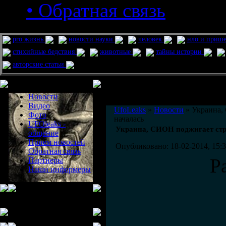
• Обратная связь
pro жизнь
новости науки
человек
нло и приш
стихийные бедствия
животные
тайны истории
авторские статьи
Меню сайта
Информация
Комментировать статьи на сайте 
Новости
публикации.
Видео
UfoLeaks
»
Новости
» Украина,
Фото
началась
UFOleaks -
Украина, СИОН поджигает стр
общение
Прием новостей
Опубликовано: 18-02-2014, 15:
Обратная связь
Р
Партнеры
Наши информеры