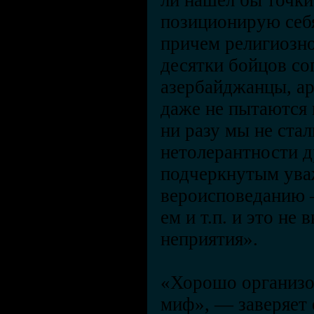
ли нашел бы точки
позиционирую себя
причем религиозн
десятки бойцов со
азербайджанцы, ар
даже не пытаются 
ни разу мы не ста
нетолерантности др
подчеркнутым ува
вероисповеданию – 
ем и т.п. и это не
неприятия».
«Хорошо организо
миф», — заверяет 