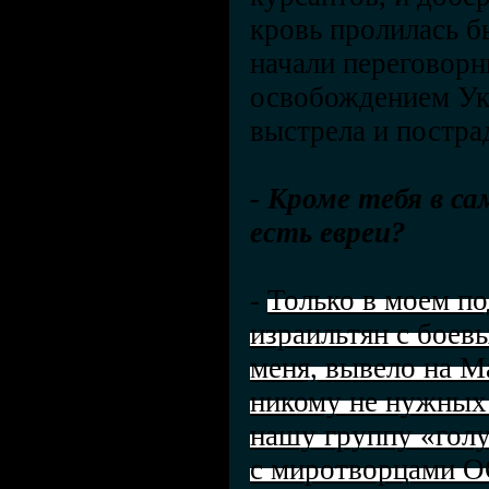
кровь пролилась б
начали переговор
освобождением Ук
выстрела и постра
- Кроме тебя в с
есть евреи?
-
Только в моем по
израильтян с боев
меня, вывело на М
никому не нужных 
нашу группу «голу
с миротворцами 