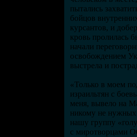
пытались захватить
бойцов внутренних
курсантов, и добер
кровь пролилась б
начали переговор
освобождением Ук
выстрела и постра
«Только в моем по
израильтян с боев
меня, вывело на М
никому не нужных 
нашу группу «голу
с миротворцами О