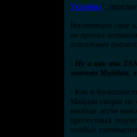
Украины
", переда
Настоящее свое и
он просил оставит
остальном оказалс
- Ну и как ты ТА
значит Майдан, в
- Как и большинст
Майдан скорее не 
вообще легче конс
протестных лозунг
особых сантименто