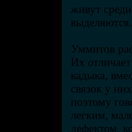
живут среди
выделяются.
Уммитов рас
Их отличает
кадыка, вме
связок у ни
поэтому гов
легким, ма
дефектом, к