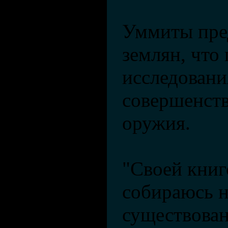
Уммиты пре
землян, что
исследовани
совершенств
оружия.
"Своей книг
собираюсь н
существова