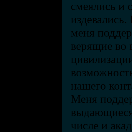
смеялись и 
издевались. 
меня поддер
верящие во 
цивилизации
возможность
нашего конт
Меня подде
выдающиеся
числе и ака