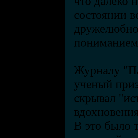
что далеко н
состоянии в
дружелюбно
пониманием
Журналу "П
ученый приз
скрывал "ис
вдохновения
В это было 