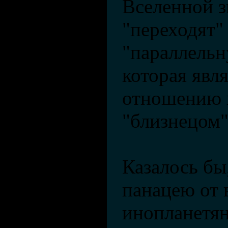
Вселенной з
"переходят"
"параллельн
которая явля
отношению 
"близнецом"
Казалось бы
панацею от 
инопланетян