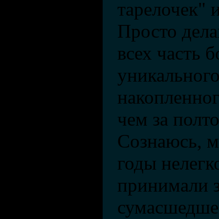
тарелочек" 
Просто дел
всех часть б
уникального
накопленног
чем за полт
Сознаюсь, м
годы нелегк
принимали з
сумасшедше