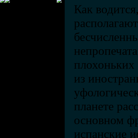
Как водится
располагают
бесчисленн
непропечата
плохоньких 
из иностра
уфологичес
планете рас
основном фр
испанские и