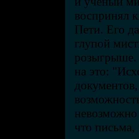
и ученый ми
воспринял 
Пети. Его д
глупой мист
розыгрыше.
на это: "Исх
документов,
возможность
невозможно 
что письма,