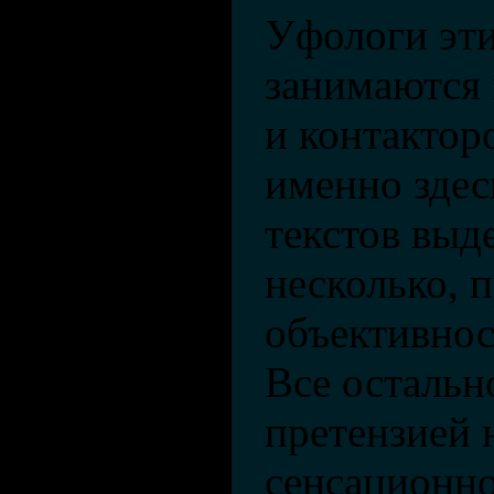
Уфологи эти
занимаются
и контактор
именно здес
текстов выд
несколько, 
объективнос
Все остальн
претензией 
сенсационно