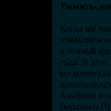
Уммиты нач
Когда же у
появились н
о точной дат
года. В этот
космический
приземлился
Альбион в 
Верхнего Пр