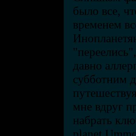
было все, ч
временем вс
Инопланетя
"переелись",
давно аллер
субботним д
путешествуя
мне вдруг п
набрать клю
planet Ummo