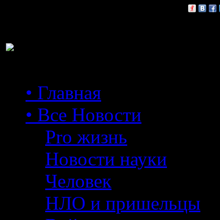
Расскажи друзьям:
• Главная
• Все Новости
Pro жизнь
Новости науки
Человек
НЛО и пришельцы