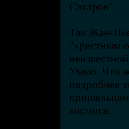
Сахаров".
Так Жан-Пье
"крестным о
неизвестной
Уммо. Что ж
подробнее з
пришельцами
космоса.