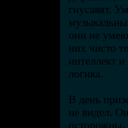
гнусавят. 
музыкальны
они не умею
них чисто т
интеллект и
логика.
В день приз
не видел. О
осторожны. 