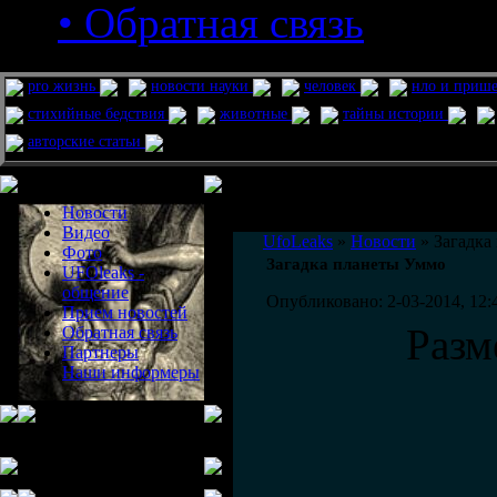
• Обратная связь
pro жизнь
новости науки
человек
нло и приш
стихийные бедствия
животные
тайны истории
авторские статьи
Меню сайта
Информация
Комментировать статьи на сайте 
Новости
публикации.
Видео
UfoLeaks
»
Новости
» Загадка
Фото
Загадка планеты Уммо
UFOleaks -
общение
Опубликовано: 2-03-2014, 12:
Прием новостей
Разм
Обратная связь
Партнеры
Наши информеры