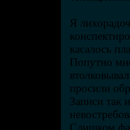
Я лихорадо
конспектиро
касалось пл
Попутно мне
втолковывал
просили обр
Записи так 
невостребо
Слишком фа