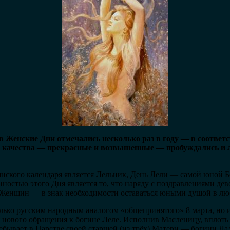
 Женские Дни отмечались несколько раз в году — в соответс
х качества — прекрасные и возвышенные — пробуждались и 
ского календаря является Лельник, День Лели — самой юной Б
нностью этого Дня является то, что наряду с поздравлениями дев
 Женщин — в знак необходимости оставаться юными душой в люб
только русским народным аналогом «общепринятого» 8 марта, но 
я нового обращения к богине Леле. Исполнив Масленицу, вплот
ебывает в Царстве своей старшей (из трёх) Матери — богини Л