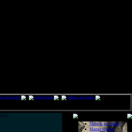
ые бедствия
животные
тайны истории
Разделы
ость
Поиск по сайту
Наши блоги