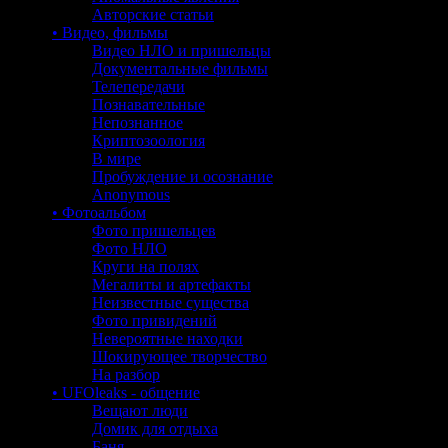
Авторские статьи
• Видео, фильмы
Видео НЛО и пришельцы
Документальные фильмы
Телепередачи
Познавательные
Непознанное
Криптозоология
В мире
Пробуждение и осознание
Anonymous
• Фотоальбом
Фото пришельцев
Фото НЛО
Круги на полях
Мегалиты и артефакты
Неизвестные существа
Фото привидений
Невероятные находки
Шокирующее творчество
На разбор
• UFOleaks - общение
Вещают люди
Домик для отдыха
Баня