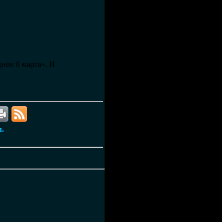
нём 8 марта». И
м.