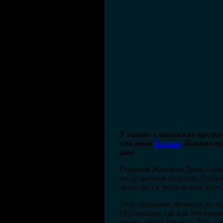
У наших славянских предков
или иной
Богини
. Именно и
дни!
Главным Женским Днём славян
на 22 цветеня (апреля). Особе
проводится чествование всех
Этот праздник, является не 
Масленицы, так как это врем
имени самой Богини, Леля пр