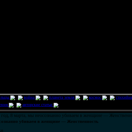
ельцы
война
планета земля
космос
стихийн
ления
авторские статьи
год, 8 марта, мы неосознанно убиваем в женщине — Женственн
осознанно убиваем в женщине — Женственность
58