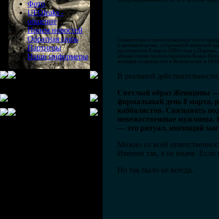
Фото
UFOleaks -
общение
Прием новостей
Обратная связь
Сомнительное происхождение этого праздн
и кровавой резне, устроенной коварной ца
Партнеры
проституток 8 марта 1894 года в Париже,
Наши информеры
обязан своим происхождением Кларе Цетк
женщин-социалисток в Копенгагене в 1910
В реальной действительности,
Светлый образ Женщины — бу
формальный день 8 марта, р
каббалистов. Связывать по
невежественные мужчины. Н
— это ритуал, имеющий маг
Можно со всей ответственнос
Именно так, а не иначе. Есл
Но так было не всегда.