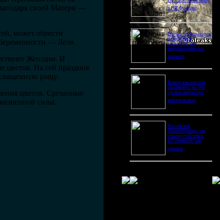
Pro Ultra: битва камер
благодаря своей Матери —
и ИИ-функций
тей, может обрести
Ремонт перфораторов
и сварочных
 беременности — Леля.
аппаратов: как
выбрать сервис без
лишнего
чествуют Женщин. И
 цветов. На сей праздник
 священную рощу.
Размер или чистота
бриллианта: на чем
рения цветов. Срезанные
сделать акцент при
 жизненной силы.
выборе кольца
Российский
балансировщик для
отказоустойчивых
ИТ-сервисов: как
оценить