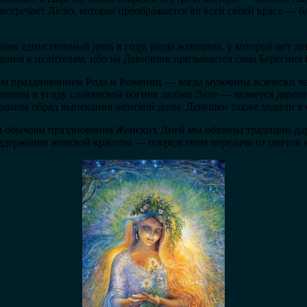
встречает Лелю, которая преображается во всей своей красе — 
ик единственный день в году, когда женщина, у которой нет де
ения к целителям, ибо на Девичник призывается сама Берегиня
ким празднованием Рода и Рожениц — когда мужчины всячески 
ием в угоду славянской богине любви Леле — является дарение
ершали обряд выпекания женской доли. Девушки также ходили в
м обычаям празднования Женских Дней мы обязаны традиции да
ддержания женской красоты — посредством передачи от цветов