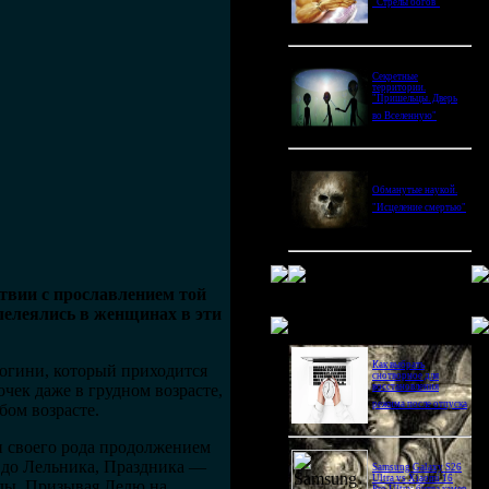
"Стрелы богов"
Секретные
территории.
"Пришельцы. Дверь
во Вселенную"
Обманутые наукой.
"Исцеление смертью"
твии с прославлением той
лелеялись в женщинах в эти
Новое в блогах
Как выбрать
огини, который приходится
снотворное для
очек даже в грудном возрасте,
восстановления
режима после отпуска
ом возрасте.
и своего рода продолжением
ь до Лельника, Праздника —
Samsung Galaxy S26
Ultra vs Xiaomi 16
ады. Призывая Лелю на