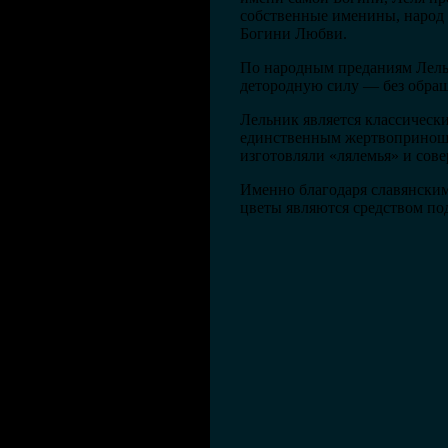
собственные именины, народ 
Богини Любви.
По народным преданиям Лельн
детородную силу — без обращ
Лельник является классичес
единственным жертвоприношен
изготовляли «лялемья» и сов
Именно благодаря славянски
цветы являются средством по