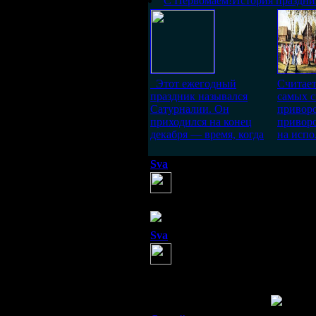
С Первомаем!История праздник
Этот ежегодный
Считает
праздник назывался
самых 
Сатурналии. Он
приворо
приходился на конец
приворо
декабря — время, когда
на испо
Sva
(9 марта 2014 13:38)
А теперь проводите параллел
сестры богини проявления Ее 
всего живого на планете Земля! Об
....
Sva
(9 марта 2014 13:54)
Мать Небесная любит тех люд
христианские богословы; а я
ПРАВДА, А ВОТ ТО ЧТО ВЫ 
ПРАВДЕ, ДЕЛАЯ ДЕЛА ПО СО
РЕДКО КТО СКАЖЕТ!