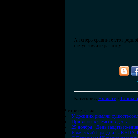
А теперь сравните этот родн
почувствуйте разницу…
Э
Категория
:
Новости
/
Тайны и
Читайте также:
У древних римлян существовал
Приворот в Семёнов день
25 ноября - День защиты женщ
Языческий Праздник - КУПА