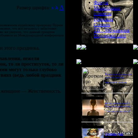
Форум
A
Размер шрифта:
A
Мониторинг
A
планеты
Гороскоп
Сонник
м появлением иудейскому празднику Пурим
вляют, что всё началось с забастовки
ТВ - 300 каналов
во же уверено, что данный праздник
Поддержи сайт
а объявила на Международной конференции
и этого праздника.
лавления, нежели
Последнее видео
к, то ли проституток, то ли
ми могут только глубоко
виях (ведь любой праздник
Короткометражка про
путешествия во
времени и эгоизм.
 в женщине — Женственность.
Битва цивилизаций с
Игорем Прокопенко.
"Письма из космоса"
Странное дело.