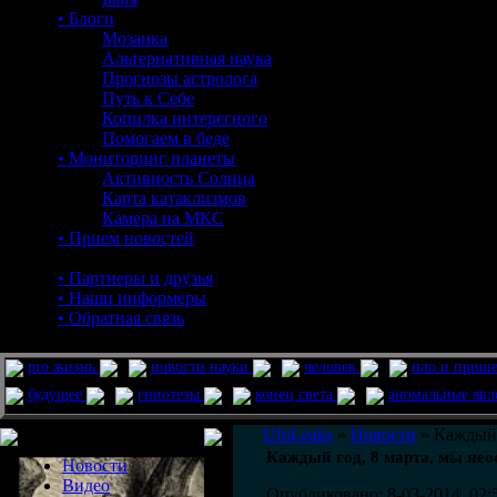
• Блоги
Мозаика
Альтернативная наука
Прогнозы астролога
Путь к Себе
Копилка интересного
Помогаем в беде
• Мониторинг планеты
Активность Солнца
Карта катаклизмов
Камера на МКС
• Прием новостей
• Партнеры и друзья
• Наши информеры
• Обратная связь
pro жизнь
новости науки
человек
нло и приш
будущее
гипотезы
конец света
аномальные яв
Меню сайта
UfoLeaks
»
Новости
» Каждый 
Каждый год, 8 марта, мы не
Новости
Видео
Опубликовано: 8-03-2014, 02: