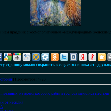
ой нам праздник с космополитичным «международным женским д
ту страницу можно сохранить в соц. сетях и показать друзья
стории
|
Просмотров
: 4720
 праздник, на время которого рабы и господа менялись местами
ин от насилия
ЛА