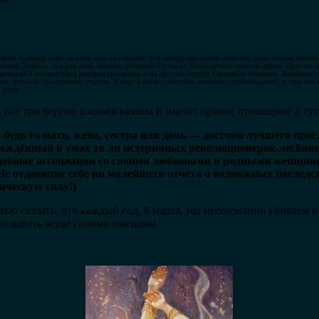
ика говорит само за себя: кто-то считает, что международный женский день обязан свои
рицей Эсфирь, за один день зверски убившей 75 тысяч беззащитных персов-ариев. Другие зая
 которая в последствии распространилась и на другие города Европы и Америки. Большинст
ин, которая предложила считать 8 марта днем рождения женского пролетариата, о чем он
 году.
 все три версии взаимосвязаны и имеют прямое отношение к сут
дь то мать, жена, сестра или дочь — достоин лучшего прос
ождённый в умах то ли истеричных революционерок-лесбияно
добные ассоциации со своими любимыми и родными женщина
е отдающие себе ни малейшего отчета о возможных последст
ическую силу!)
тью сказать, что каждый год, 8 марта, мы неосознанно убиваем
и называть вещи своими именами.