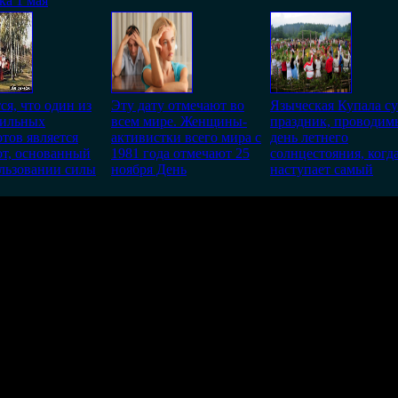
а 1 мая
ся, что один из
Эту дату отмечают во
Языческая Купала су
сильных
всем мире. Женщины-
праздник, проводим
тов является
активистки всего мира с
день летнего
т, основанный
1981 года отмечают 25
солнцестояния, когд
льзовании силы
ноября День
наступает самый
и, что в каждом народе планеты Земля, имеется (или имелась) Б
в естестве) - это матрикс - (лат. matrix, от mater — основа, бук
идно, что Она как приносит добро так и зло для всего естества (
ей кто живет по ее правилам (т.е. "у каждого свой жизненный кр
зычники говорят, что "у человека есть своя судьба, от нее не 
ЛЮДИ САМИ МОЖЕТЕ НЕ ПОДЧИНЯТСЯ ЕЙ И СТРОИТЬ СВ
ВЕСТИ И ПРАВДЕ, ИМЕЯ СИЛЬНУЮ ВОЛЮ И ВЕРУ В СВОИ