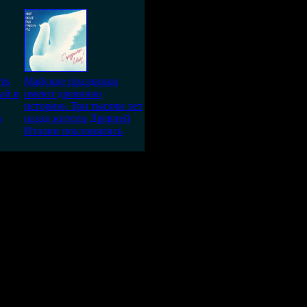
ть
Майские праздники
ый в
имеют древнюю
историю. Три тысячи лет
а
назад жители Древней
Италии поклонялись
огиня Матерь Небесная (и ее
вально — мать) или матрица
устар. природа, все живое).
ест", так говорят
уйти" - ЧТО ЕСТЬ СУДЬБА - ЭТО
ОЮ ЖИЗНЬ САМИ, ЖИВЯ В
 СИЛЫ - ЭТОГО ВАМ