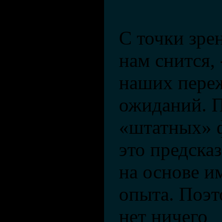
С точки зрен
нам снится, 
наших пере
ожиданий. П
«штатных» ф
это предска
на основе 
опыта. Поэт
нет ничего