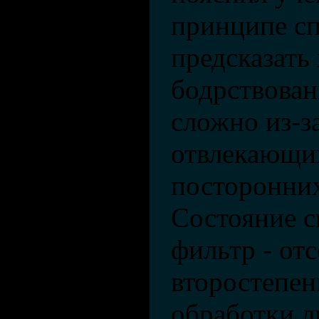
принципе сп
предсказать
бодрствован
сложно из-з
отвлекающи
посторонни
Состояние с
фильтр - отс
второстепен
обработки 