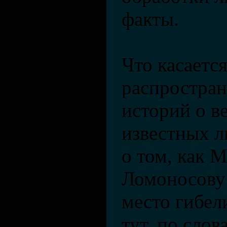
факты.
Что касаетс
распростран
историй о в
известных л
о том, как 
Ломоносову
место гибели
тут, по сло