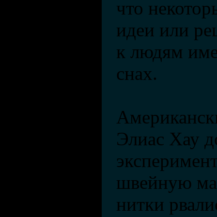
что некотор
идеи или р
к людям им
снах.
Американск
Элиас Хау д
эксперимент
швейную ма
нитки рвали