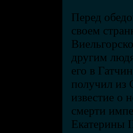
Перед обедо
своем стран
Виельгорско
другим люд
его в Гатчин
получил из 
известие о 
смерти имп
Екатерины I