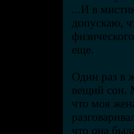
...И в мисти
допускаю, 
физического
еще.
Один раз в 
вещий сон. 
что моя жена
разговарива
что она был