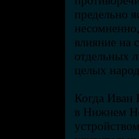
противореч
предельно я
несомненно,
влияние на 
отдельных л
целых народ
Когда Иван 
в Нижнем Н
устройством