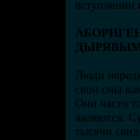
вступлении 
АБОРИГЕ
ДЫРЯВЫМ
Люди неред
свои сны ка
Они часто т
являются. 
тысячи свид