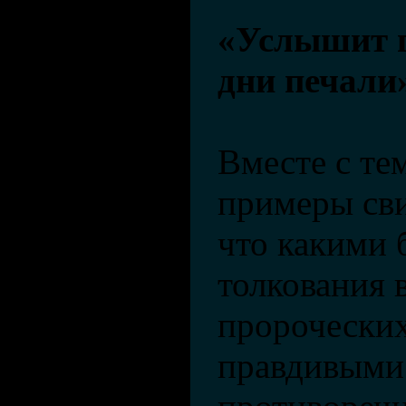
«Услышит г
дни печали
Вместе с те
примеры сви
что какими 
толкования 
пророческих
правдивыми