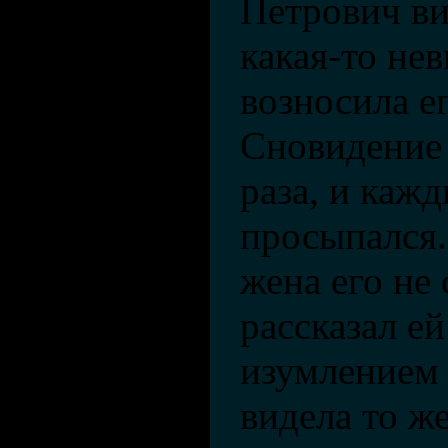
Петрович ви
какая-то не
возносила ег
Сновидение 
раза, и кажд
просыпался.
жена его не 
рассказал ей
изумлением 
видела то же