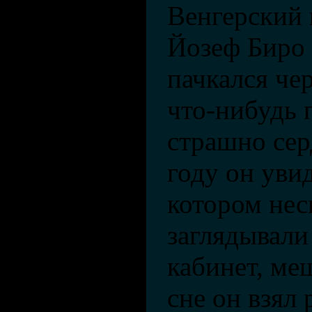
Венгерский 
Йозеф Биро
пачкался че
что-нибудь 
страшно сер
году он увид
котором нес
заглядывали
кабинет, ме
сне он взял 