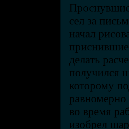
Проснувшис
сел за пись
начал рисов
приснившие
делать расче
получился ш
которому по
равномерно 
во время ра
изобрел шар