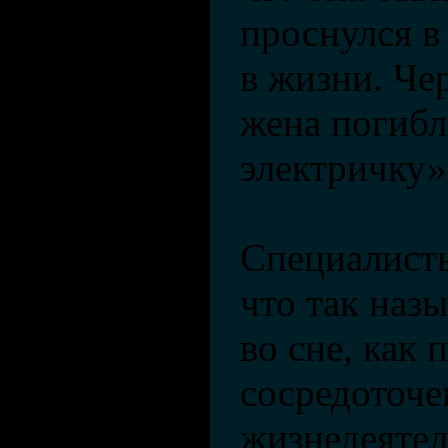
проснулся в
в жизни. Чер
жена погибл
электричку»
Специалист
что так наз
во сне, как
сосредоточ
жизнедеятел