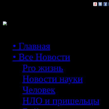
Расскажи друзьям:
• Главная
• Все Новости
Pro жизнь
Новости науки
Человек
НЛО и пришельцы