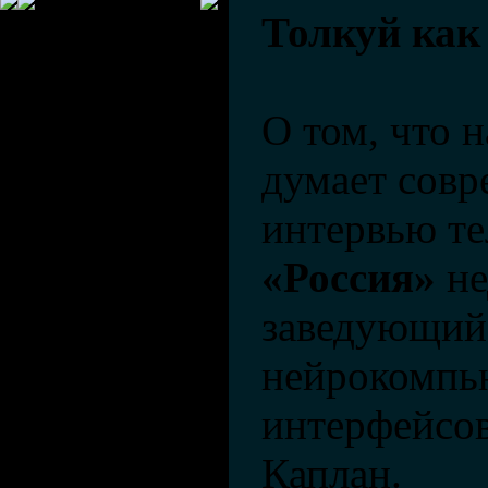
Толкуй как
О том, что н
думает совр
интервью те
«Россия»
не
заведующий
нейрокомпь
интерфейсо
Каплан.