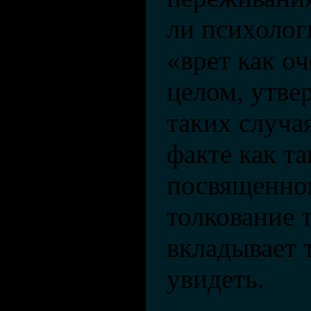
ли психоло
«врет как о
целом, утве
таких случая
факте как та
посвященном
толкование 
вкладывает т
увидеть.