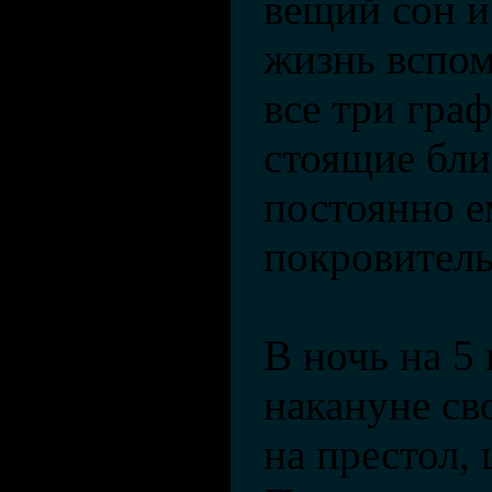
вещий сон и
жизнь вспом
все три гра
стоящие бли
постоянно 
покровитель
В ночь на 5 
накануне св
на престол,