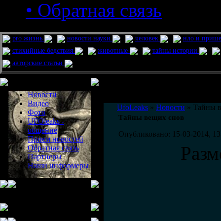
• Обратная связь
pro жизнь
новости науки
человек
нло и приш
стихийные бедствия
животные
тайны истории
авторские статьи
Меню сайта
Информация
Комментировать статьи на сайте 
Новости
публикации.
Видео
UfoLeaks
»
Новости
» Тайны в
Фото
Тайны вещих снов
UFOleaks -
общение
Опубликовано: 15-03-2014, 13
Прием новостей
Разм
Обратная связь
Партнеры
Наши информеры