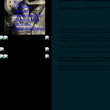
Волшебство — абсолютно реа
Фото
UFOleaks -
Опубликовано: 28-03-2014, 07
общение
Прием новостей
Обратная связь
Партнеры
Наши информеры
«Объясню вкратце кто такие волшебники. 
волшебники, соответственно — вол_шепник
Кому нашёптывают? Ну, если нужно измени
лечения — в ухо пациенту. Это — экстрав
Если хочется изменить свой собственный 
То есть слова и звуки, произносимые волш
Слово — вибрация пространства (эфира)
могущая таковые создавать, изменять 
Когда мы желаем изменить внешний мир —
меняем его согласно своей воле. Общение