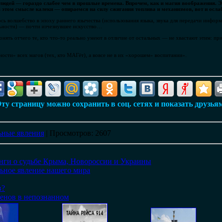
юдей — гораздо слабее чем в прошлые времена. Впрочем, как и магия воображения. Эн
 этом смысле калеки — опираемся на силу сжигания топлива и механизмов, вот и осл
сь волшебство в эпоху раннего язычества (использования языка, звука для передачи инфор
альности) — почти изчезнувшее искусство…
онять отчего те, кто что-то реально умеют в отличие от остальных — не хвастают этим: п
сти» всех магов (тех, кто МАГёт), а вовсе не в их «хорошем» воспитании».
ту страницу можно сохранить в соц. сетях и показать друзья
ные явления
|
Просмотров
: 2607
нги о судьбе Крыма, Новороссии и Украины
ьное явление нашего мира
в?
енов в непознанном