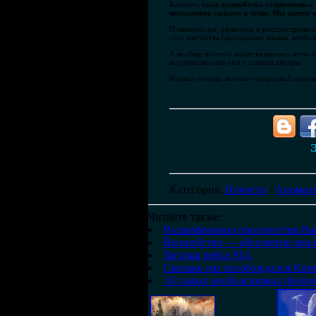
Конечно,
сила волшебства современных л
неизмеримо сильнее и чище. Мы нынче в
Появилось же, развилось и распространило
сего язычества (деградации языков, верб
А вообще из всего вышесказанного легко п
внутренняя сила этого таланта внутри.
Именно отсюда истоки «природной скромно
Э
Категория
:
Новости
/
Аномаль
Читайте также:
Расшифровано пророчество Ва
Волшебство — абсолютно реал
Загадка рейса 914.
Сколько раз освобождался Кие
10 самых необъяснимых феном