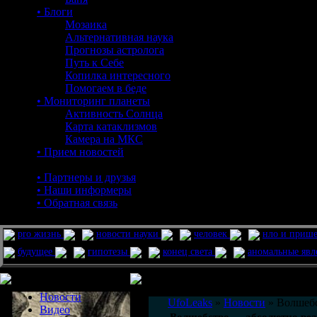
• Блоги
Мозаика
Альтернативная наука
Прогнозы астролога
Путь к Себе
Копилка интересного
Помогаем в беде
• Мониторинг планеты
Активность Солнца
Карта катаклизмов
Камера на МКС
• Прием новостей
• Партнеры и друзья
• Наши информеры
• Обратная связь
pro жизнь
новости науки
человек
нло и приш
будущее
гипотезы
конец света
аномальные яв
Меню сайта
Информация
Комментировать статьи на сайте 
Новости
UfoLeaks
»
Новости
» Волшебс
Видео