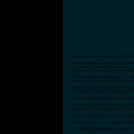
Если же мы желаем изменить себя как обье
Это только первоначально кажется трудным
(использовать голосовые связки) на вдохе
отличались завидным здоровьем и моложав
Конечно, произнося слова на выдохе — мы 
используя звуки на вдохе — мы при (на п
Можете проделать опыт над собою: возьми
легче оно начнёт проявляться изнутри, ч
Почему волШепники, почему они шептали? 
И в словах при Шептаньи — гораздо сильн
и комплексы) — это с точки зрения эЗоте
Именно поэтому шёпот до сих пор восприн
Итак, вол-шеп-ство — это сотворение воле
И волшебство КАК ОНО ЕСТЬ — один из в