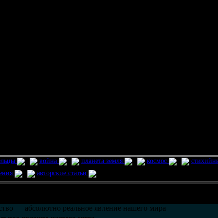
ельцы
война
планета земля
космос
стихийн
ления
авторские статьи
возможно только в течении
30
дней со дня публикации.
тво — абсолютно реальное явление нашего мира