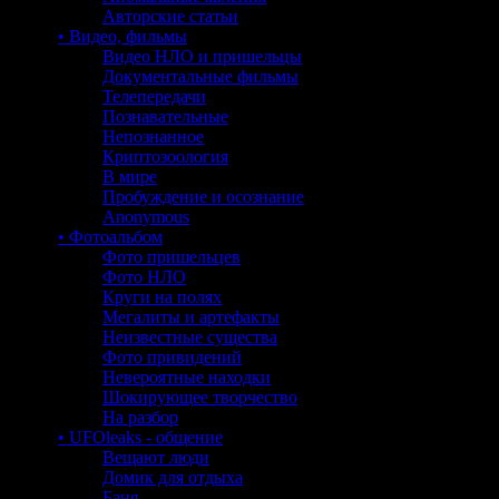
Авторские статьи
• Видео, фильмы
Видео НЛО и пришельцы
Документальные фильмы
Телепередачи
Познавательные
Непознанное
Криптозоология
В мире
Пробуждение и осознание
Anonymous
• Фотоальбом
Фото пришельцев
Фото НЛО
Круги на полях
Мегалиты и артефакты
Неизвестные существа
Фото привидений
Невероятные находки
Шокирующее творчество
На разбор
• UFOleaks - общение
Вещают люди
Домик для отдыха
Баня