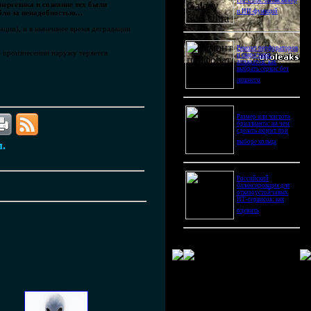
Pro Ultra: битва камер
ергетика и сознание тех были
и ИИ-функций
абли за ненадобностью…
мации), и в нынешнее время деградации
Ремонт перфораторов
ри произнесении наружу теряется
и сварочных
аппаратов: как
выбрать сервис без
лишнего
Размер или чистота
бриллианта: на чем
сделать акцент при
выборе кольца
м.
Российский
балансировщик для
отказоустойчивых
ИТ-сервисов: как
оценить