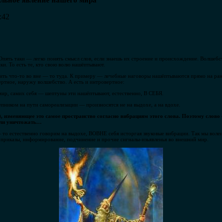
льное явление нашего мира
:42
Опять таки — легко понять смысл слов, если знаешь их строение и происхождение. Волшеб
и. То есть те, кто свою волю нашёптывают.
ть что-то во вне — то туда. К примеру — лечебные наговоры нашёптываются прямо на ран
ертное, наружу волшебство. А есть и интровертное:
мир, самих себя — шептуны эти нашёптывают, естественно, В СЕБЯ.
епником на пути самореализации — произносятся не на выдохе, а на вдохе.
, изменяющее это самое пространство согласно вибрациям этого слова. Поэтому слово
или уничтожать…
 то естественно говорим на выдохе, ВОВНЕ себя исторгая звуковые вибрации. Так мы во
, приказы, информирование, подчинение и прочие сигналы-изьявленья во внешний мир.