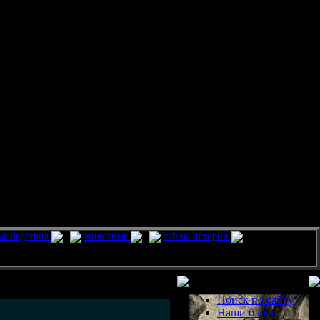
ые бедствия
животные
тайны истории
Разделы
Поиск по сайту
Наши блоги