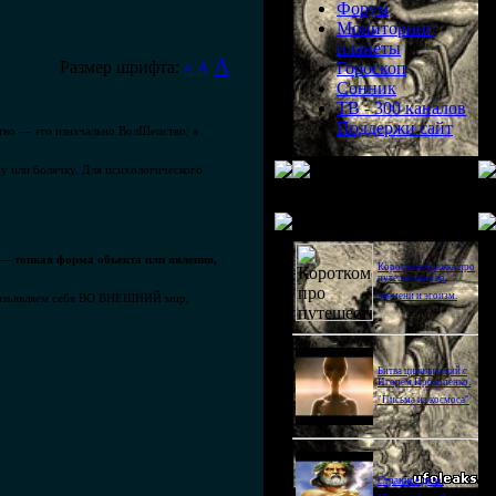
Форум
Мониторинг
планеты
A
Размер шрифта:
A
Гороскоп
A
Сонник
ТВ - 300 каналов
Поддержи сайт
ство — это изначально ВолШепство, а
у или болячку. Для психологического
Последнее видео
 — тонкая форма обьекта или явления,
Короткометражка про
путешествия во
времени и эгоизм.
леизъявляем себя ВО ВНЕШНИЙ мир,
Битва цивилизаций с
Игорем Прокопенко.
"Письма из космоса"
Странное дело.