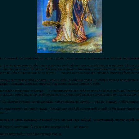
кт сознания: собственный ум, волю, судьбу, желанья — то естественно и логично направлять
, или не возможным, ибо люди в массе своей забыли про волшебство, его приёмы. Но не то
 — вполне возможно. В начале ХХ века была даже небольшая и малоизвестная школа подобног
остью, ибо энергия голоса во внутрь — влияла на тело гораздо сильнее, нежели обычное п
также заставляем вибрировать и самих себя (особенно тело), но общий вектор воздействия 
орядки) меньших затратах энергии и времени можем изменять себя.
те любое желаемое качество — и нашёптывайте его себе на вдохе каждый день по нескольку
ем, скажем, при банальных аффирмациях и прочих вербальных самовнушениях, изрыгаемых н
Да просто гораздо легче шептать, чем голосить во внутрь — это во-первых, и эКзотериче
ее проявляются шипящие звуки, обладающие особой магической силой на ум (в том числе л
рики…
имается нами, невежами в волшебстве, как разговор тайный, сокровенный, мистический, и
й (через) шептание. А уж вне или внутрь себя — от задачи.
идов бытовой и психологической магии.