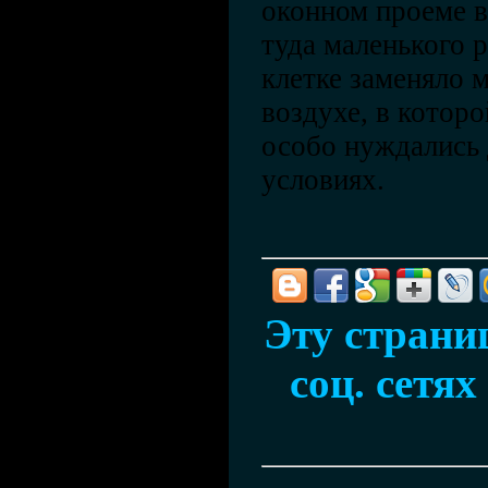
оконном проеме 
туда маленького 
клетке заменяло 
воздухе, в котор
особо нуждались 
условиях.
Эту страни
соц. сетях