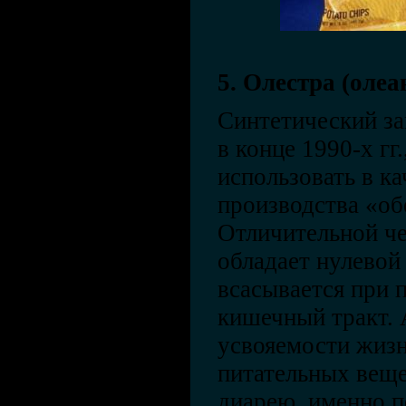
5. Олестра (оле
Синтетический за
в конце 1990-х гг.
использовать в ка
производства «о
Отличительной чер
обладает нулевой
всасывается при 
кишечный тракт. 
усвояемости жиз
питательных веще
диарею, именно п