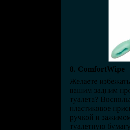
8. ComfortWipe 
Желаете избежать
вашим задним про
туалета? Восполь
пластиковое при
ручкой и зажимом
туалетную бумагу