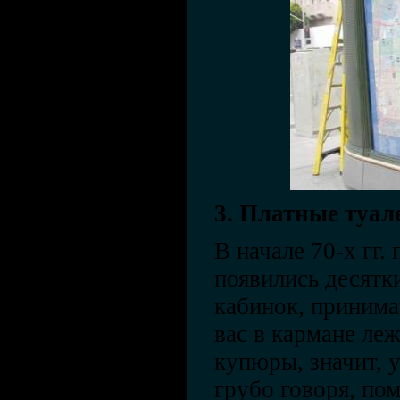
3. Платные туал
В начале 70-х гг.
появились десятк
кабинок, принима
вас в кармане ле
купюры, значит, у
грубо говоря, по