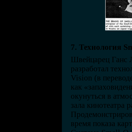
7. Технология Sm
Швейцарец Ганс Л
разработал техно
Vision (в перевод
как «запаховиден
окунуться в атмо
зала кинотеатра 
Продемонстрирова
время показа карт