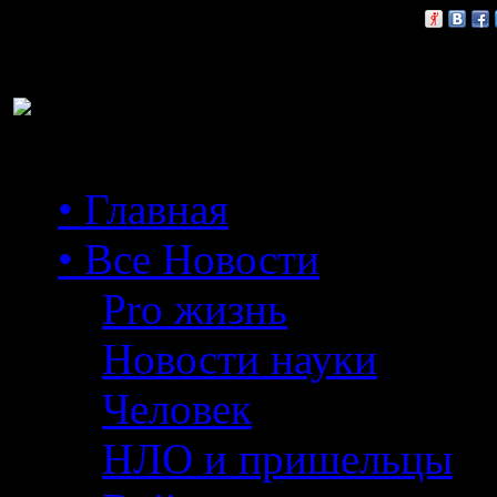
Расскажи друзьям:
• Главная
• Все Новости
Pro жизнь
Новости науки
Человек
НЛО и пришельцы