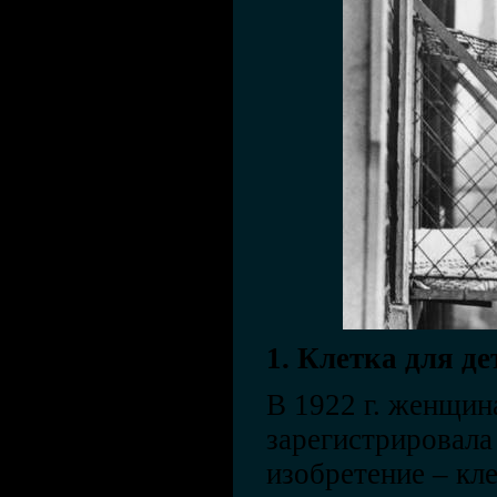
1. Клетка для де
В 1922 г. женщин
зарегистрировала
изобретение – кле