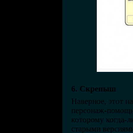
6. Скрепыш
Наверное, этот 
персонаж-помощн
которому когда-л
старыми версиям