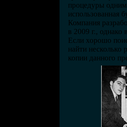
процедуры одним
использованная бу
Компания разрабо
в 2009 г., однако
Если хорошо поис
найти несколько 
копии данного пр