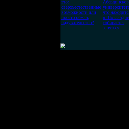
это:
Абердинског
сверхъестественные
университета
возможности или
что находитс
просто обман,
в Шотландии
надувательство?
собирается
заняться