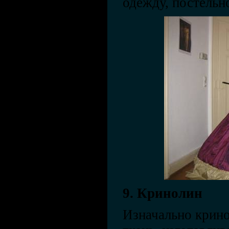
одежду, постельно
9. Кринолин
Изначально крино