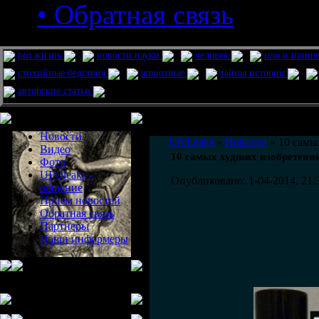
• Обратная связь
pro жизнь
новости науки
человек
нло и приш
стихийные бедствия
животные
тайны истории
авторские статьи
Меню сайта
Информация
Комментировать статьи на сайте 
Новости
UfoLeaks
»
Новости
» 10 самы
Видео
10 самых худших изобретений
Фото
UFOleaks -
Опубликовано: 1-04-2014, 21:
общение
Прием новостей
Обратная связь
Партнеры
Наши информеры