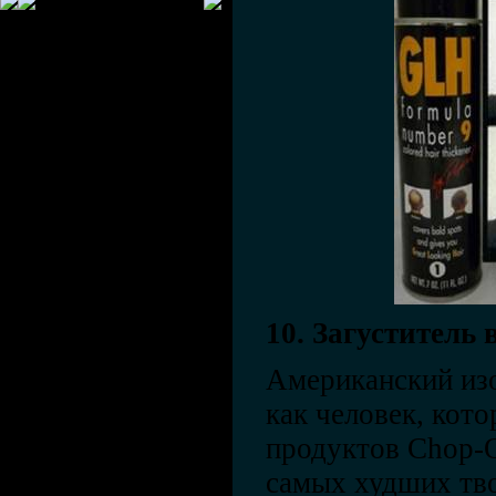
10. Загуститель 
Американский изо
как человек, кот
продуктов Chop-O
самых худших тво