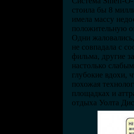
Система Smell-O-
стоила бы 8 милл
имела массу недо
положительную оц
Одни жаловались,
не совпадала с с
фильма, другие з
настолько слабым
глубокие вдохи, 
похожая технолог
площадках и аттр
отдыха Уолта Дис