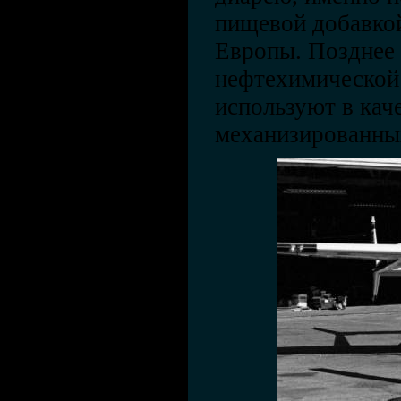
пищевой добавкой
Европы. Позднее 
нефтехимической
используют в кач
механизированны