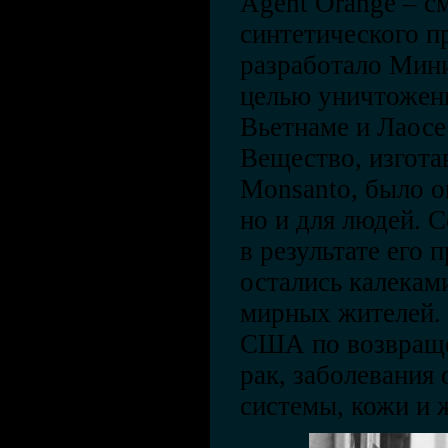
Agent Orange – с
синтетического п
разработало Мин
целью уничтожен
Вьетнаме и Лаосе
Вещество, изгот
Monsanto, было о
но и для людей. 
в результате его 
остались калекам
мирных жителей. 
США по возвраще
рак, заболевания
системы, кожи и 