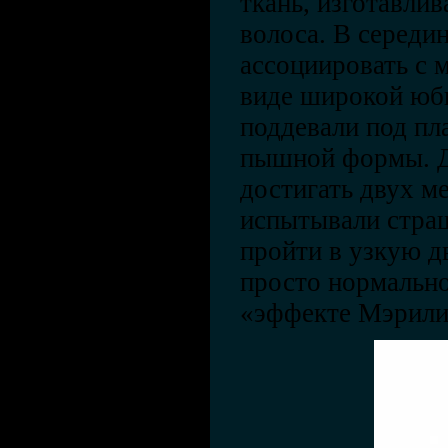
ткань, изготавлив
волоса. В середин
ассоциировать с 
виде широкой юбк
поддевали под пл
пышной формы. Д
достигать двух ме
испытывали страш
пройти в узкую д
просто нормально
«эффекте Мэрили