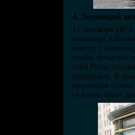
4. Летающий ав
11 сентября 1973 
компании Advance
вместе с пилотом,
чтобы испытать л
Ford Pinto, созд
поддержке. В про
приличная сумма н
суждено было за