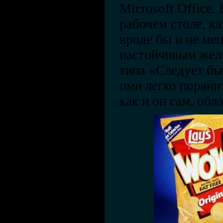
Microsoft Office
рабочем столе, ка
вроде бы и не ме
настойчивым жел
типа «Следует б
ими легко поранит
как и он сам, обл