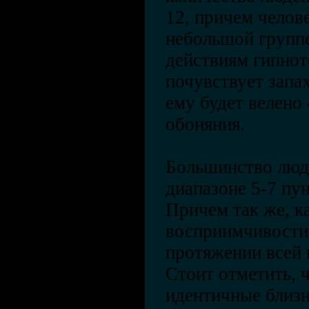
12, причем челов
небольшой группе
действиям гипнот
почувствует запах
ему будет велено
обоняния.
Большинство люд
диапазоне 5-7 пу
Причем так же, ка
восприимчивости 
протяжении всей 
Стоит отметить, ч
идентичные близн