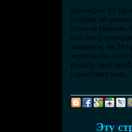
Примерно 80 про
говорят об умень
сеансов гипноза, 
как они утвержда
минимум, на 50 п
медитацию, многи
решать свои проб
самостоятельно.
Эту ст