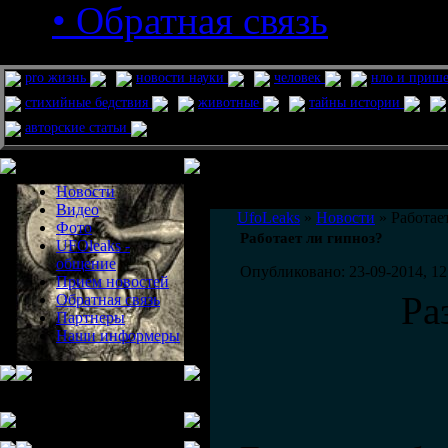
• Обратная связь
pro жизнь
новости науки
человек
нло и приш
стихийные бедствия
животные
тайны истории
авторские статьи
Меню сайта
Информация
Комментировать статьи на сайте 
Новости
публикации.
Видео
UfoLeaks
»
Новости
» Работае
Фото
Работает ли гипноз?
UFOleaks -
общение
Опубликовано: 23-09-2014, 12
Прием новостей
Ра
Обратная связь
Партнеры
Наши информеры