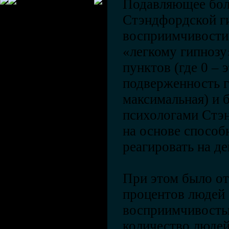
Подавляющее бол
Стэндфордской г
восприимчивости
«легкому гипнозу
пунктов (где 0 – 
подверженность ги
максимальная) и 
психологами Стэ
на основе способ
реагировать на де
При этом было от
процентов людей
восприимчивостью
количество люде