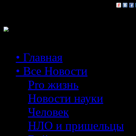
Расскажи друзьям:
• Главная
• Все Новости
Pro жизнь
Новости науки
Человек
НЛО и пришельцы