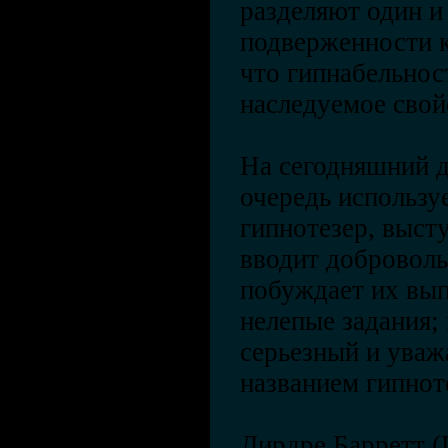
разделяют один и
подверженности к 
что гипнабельнос
наследуемое свой
На сегодняшний д
очередь используе
гипнотезер, выст
вводит добровольц
побуждает их вып
нелепые задания; 
серьезный и уваж
названием гипнот
Дирдре Барретт (D