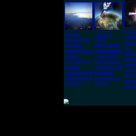
Учен
Вулкан
Власти
утве
Бардарбунга
США
что 
заставил
предложили
так
эвакуировать
африканской
назы
людей.
стране 100
белы
В Исландии
миллиардов
карл
в связи
долларов для
унич
с возможным
создания
жите
извержением
временного
друг
вулкана
жилья
плане