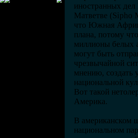
иностранных дел
Матветве (Sipho 
что Южная Африк
плана, потому что
миллионы белых 
могут быть отпра
чрезвычайной сит
мнению, создать 
национальной кул
Вот такой нетоле
Америка.
В американском ш
национальном пар