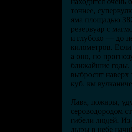
находится очень 
точнее, супервул
яма площадью 382
резервуар с магм
и глубоко — до н
километров. Если
а оно, по прогноз
ближайшие годы,
выбросит наверх 
куб. км вулканич
Лава, пожары, уд
сероводородом ст
гибели людей. Из
дыры в небе начнё