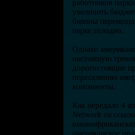
работников парка
увеличить бюджет
бизоны перемещаю
парке голодно.
Однако американс
настоящую тревог
дорогостоящие п
переселению амер
континенты.
Как передало 4 ап
Network со ссылко
южноафриканских
американское пра