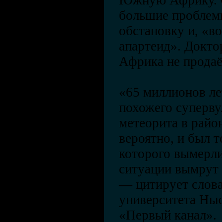
Южную Африку. О
большие проблем
обстановку и, «в
апартеид». Докт
Африка не продаё
«65 миллионов ле
похожего суперву
метеорита в район
вероятно, и был т
которого вымерл
ситуации вымрут
— цитирует слов
университета Нь
«Первый канал».