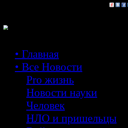
Расскажи друзьям:
• Главная
• Все Новости
Pro жизнь
Новости науки
Человек
НЛО и пришельцы