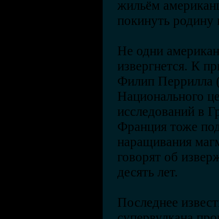
жильём американц
покинуть родину 
Не одни американ
извергнется. К п
Филип Перрилла (J
Национального ц
исследований в Г
Франция тоже по
наращивания маг
говорят об извер
десять лет.
Последнее извес
супервулкана про