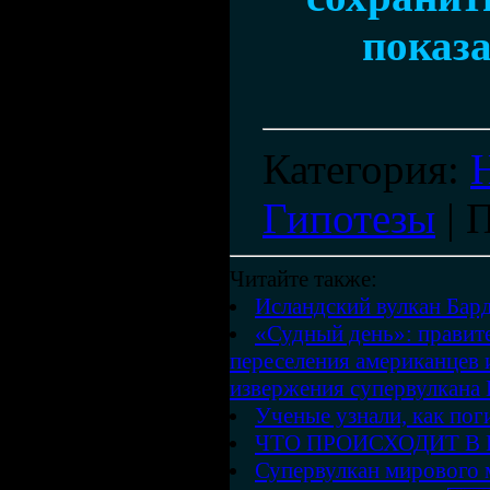
показа
Категория
:
Гипотезы
|
П
Читайте также:
Исландский вулкан Бар
«Судный день»: правит
переселения американцев 
извержения супервулкана
Ученые узнали, как пог
ЧТО ПРОИСХОДИТ В
Супервулкан мирового 