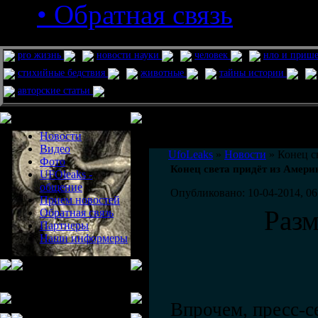
• Обратная связь
pro жизнь
новости науки
человек
нло и приш
стихийные бедствия
животные
тайны истории
авторские статьи
Меню сайта
Информация
Комментировать статьи на сайте 
Новости
публикации.
Видео
UfoLeaks
»
Новости
» Конец с
Фото
Конец света придёт из Амери
UFOleaks -
общение
Опубликовано: 10-04-2014, 06
Прием новостей
Раз
Обратная связь
Партнеры
Наши информеры
Впрочем, пресс-с