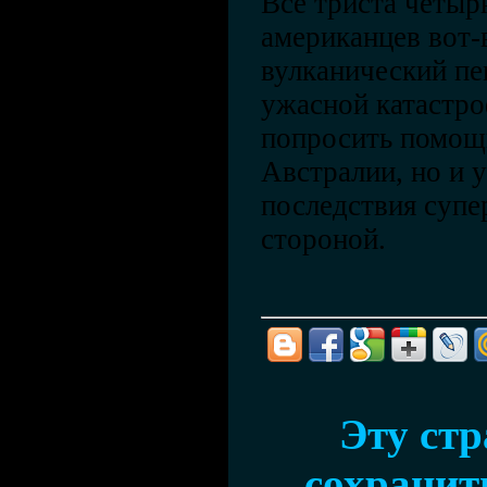
Все триста четыр
американцев вот-
вулканический пе
ужасной катастр
попросить помощ
Австралии, но и у
последствия супе
стороной.
Эту ст
сохранить