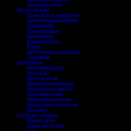
Авторские статьи
• Видео, фильмы
Видео НЛО и пришельцы
Документальные фильмы
Телепередачи
Познавательные
Непознанное
Криптозоология
В мире
Пробуждение и осознание
Anonymous
• Фотоальбом
Фото пришельцев
Фото НЛО
Круги на полях
Мегалиты и артефакты
Неизвестные существа
Фото привидений
Невероятные находки
Шокирующее творчество
На разбор
• UFOleaks - общение
Вещают люди
Домик для отдыха
Баня