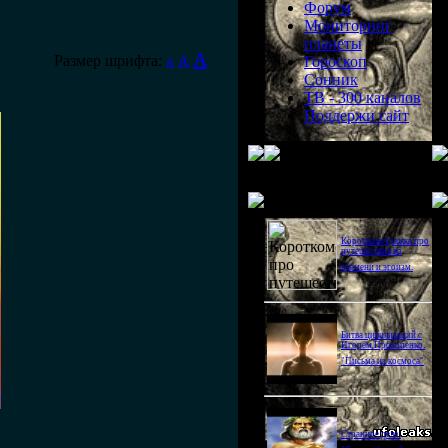
Форум
Мониторинг
планеты
A
Размер шрифта:
A
Гороскоп
A
Сонник
ТВ - 300 каналов
Поддержи сайт
Последнее видео
Короткометражка про
путешествия во
времени и эгоизм.
Битва цивилизаций с
Игорем Прокопенко.
"Письма из космоса"
Странное дело.