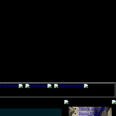
ые бедствия
животные
тайны истории
Разделы
Поиск по сайту
Наши блоги