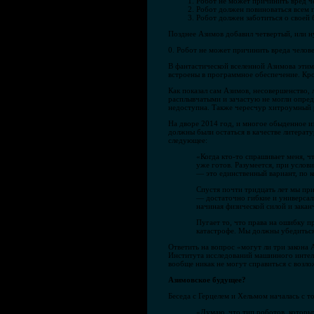
Робот не может причинить вред ч
Робот должен повиноваться всем п
Робот должен заботиться о своей 
Позднее Азимов добавил четвертый, или ну
0. Робот не может причинить вреда человек
В фантастической вселенной Азимова эти
встроены в программное обеспечение. Кром
Как показал сам Азимов, несовершенство,
расплывчатыми и зачастую не могли опред
недоступна. Также чересчур хитроумный р
На дворе 2014 год, и многое обыденное и
должны были остаться в качестве литерату
следующее:
«Когда кто-то спрашивает меня, ч
уже готов. Разумеется, при услов
— это единственный вариант, по 
Спустя почти тридцать лет мы при
— достаточно гибкие и универсаль
начиная физической силой и закан
Пугает то, что права на ошибку п
катастрофе. Мы должны убедиться 
Ответить на вопрос «могут ли три закона 
Института исследований машинного интелле
вообще никак не могут справиться с возло
Азимовское будущее?
Беседа с Герцелем и Хельмом началась с т
«Думаю, что тип роботов, которы