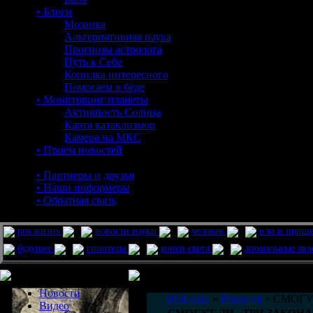
• Блоги
Мозаика
Альтернативная наука
Прогнозы астролога
Путь к Себе
Копилка интересного
Помогаем в беде
• Мониторинг планеты
Активность Солнца
Карта катаклизмов
Камера на МКС
• Прием новостей
• Партнеры и друзья
• Наши информеры
• Обратная связь
pro жизнь
новости науки
человек
нло и приш
будущее
гипотезы
конец света
аномальные яв
Меню сайта
Информация
Комментировать статьи на сайте 
Новости
UfoLeaks
»
Новости
» СМОГУ
Видео