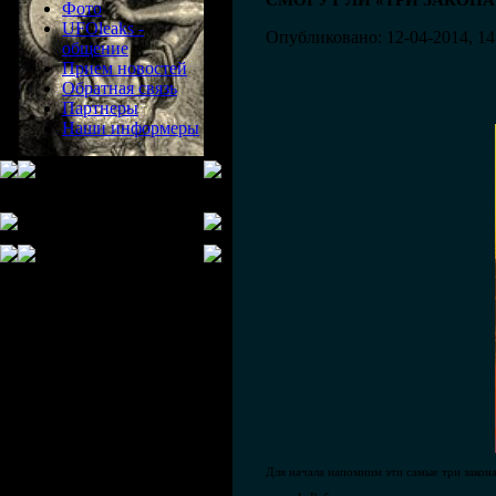
СМОГУТ ЛИ «ТРИ ЗАКОН
Фото
UFOleaks -
Опубликовано: 12-04-2014, 14
общение
Прием новостей
Обратная связь
Партнеры
Наши информеры
Для начала напомним эти самые три закона