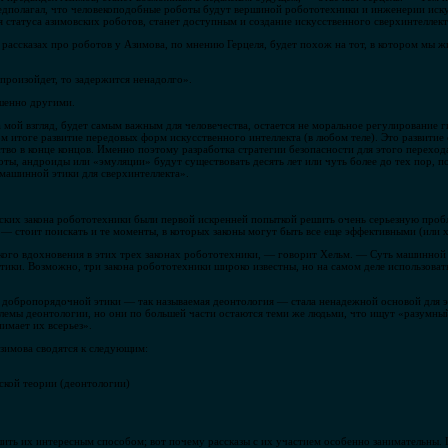
дполагал, что человекоподобные роботы будут вершиной робототехники и инженерии искус
я статуса азимовских роботов, станет доступным и создание искусственного сверхинтеллект
рассказах про роботов у Азимова, по мнению Герцеля, будет похож на тот, в котором мы ж
 произойдет, то задержится ненадолго».
шенно другими.
мой взгляд, будет самым важным для человечества, остается не моральное регулирование г
м итоге развитие передовых форм искусственного интеллекта (в любом теле). Это развитие
во в конце концов. Именно поэтому разработка стратегии безопасности для этого переход
ты, андроиды или «эмуляции» будут существовать десять лет или чуть более до тех пор, по
машинной этики для сверхинтеллекта».
вских закона робототехники были первой искренней попыткой решить очень серьезную про
— стоит поискать и те моменты, в которых законы могут быть все еще эффективными (или
кого вдохновения в этих трех законах робототехники, — говорит Хельм. — Суть машинной 
ики. Возможно, три закона робототехники широко известны, но на самом деле использовать
добропорядочной этики — так называемая деонтология — стала ненадежной основой для э
лемы деонтологии, но они по большей части остаются теми же людьми, что ищут «разумны
имает их всерьез».
зимова сводятся к следующим:
ской теории (деонтологии)
шить их интересным способом; вот почему рассказы с их участием особенно занимательны. 