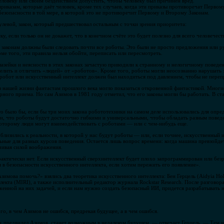
еловеку или своим бездействием допустить, чтобы человеку был причинён вред.
риказам, которые даёт человек, кроме тех случаев, когда эти приказы противоречат Первому
безопасности в той мере, в которой это не противоречит Первому и Второму Законам.
левой, закон, который предшествовал остальным с точки зрения приоритета:
у, если только он не докажет, что в конечном счёте это будет полезно для всего человечест
м законам должны были следовать почти все роботы. Это были не просто предложения или
е того, эти правила нельзя обойти, переписать или пересмотреть.
 лазейки и неясности в этих законах зачастую приводили к странному и нелогичному повед
елить и отличить «людей» от «роботов». Кроме того, роботы могли неосознанно нарушать 
обот или искусственный интеллект должен был находиться под давлением, чтобы не переп
з нашей жизни фантастам прошлого века могло показаться откровенной фантастикой. Многи
рного приема. Но сам Азимов в 1981 году отметил, что его законы могли бы работать. В ст
то было бы, если бы три моих закона робототехники на самом деле использовались для опре
ии, что роботы будут достаточно гибкими и универсальными, чтобы обладать разным поведен
которому люди могут взаимодействовать с роботами — или с чем-нибудь еще.
близились к реальности, в которой у нас будут роботы — или, если точнее, искусственный 
ные для разных курсов поведения. Остается лишь вопрос времени: когда машина превзойдет
чивая силой воображения.
рактически нет. Если искусственный сверхинтеллект будет плохо запрограммирован или безр
в безопасности искусственного интеллекта, если хотим пережить его появление».
Азимова помочь?» взялись два теоретика искусственного интеллекта: Бен Герцель (Aidyia Ho
кта (MIRI), а также исполнительный редактор журнала Rockstar Research. После разговора
женной на них задачей, и если нам нужно создать безопасный ИИ, придется разрабатывать 
ого, в чем Азимов не ошибся, предрекая будущее, а в чем ошибся.
х предвидел Азимов, станет возможным в недалеком будущем, — отвечает Герцель. — Тем н