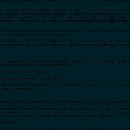
о-другому, утверждая, что если мы окажемся в такой ситуации — это само по себе будет с
ктировать систему искусственного интеллекта или робота с самосознанием. И в отличие от
кта «случайно» приходят к разумным машинам, я не верю, что в реальном жизни это может 
И большинство разработчиков ИИ — этически подкованные люди, поэтому они будут избегат
ществами». Особенно когда они с легкостью могут создать продвинутую машину, которая н
работки асимметричных законов, регулирующих значимость роботов по сравнению с людьми
т опираться на некоторые этические ограничения.
ны из атомов, поэтому в теории инженер может создать синтетическую форму жизни или ро
о не сделает. Думаю, большинство людей тоже. Но неизбежно появится некий дурак, жаждущ
ов робототехники Азимова, ресурс io9 задался вопросом: можно ли их исправить или внест
делать это, внося поправки в течение многих лет.
аких «патчей» для трех законов».
коны еще и состязательны по своей природе.
тики, которая более кооперативна, более последовательна и опирается на нормативы, а зн
правильное программирование».
а.
аповедей в качестве ядра машинной этики будет безнадежным, если в основе машины будет
 как интуитивный, гибкий, адаптивный или этический — в этом контексте этические заповед
рименения собственной этической интуиции. Но в этом случае заповеди не станут основой э
 на примере людей — этические принципы, которые мы изучаем, работают, но не в качеств
 и этические инстинкты. Мы практически независимы от этических принципов».
интеллект?
ода, можно поинтересоваться у Герцеля и Хельма по поводу современных подходов к проб