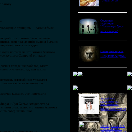
"Стрелы богов"
 Закону.
ва.
Секретные
территории.
"Пришельцы. Дверь
 руководящие принципы — законы были
во Вселенную"
ению роботов. Законы были слишком
законы, если полная информация была им
рограммировать свое ядро.
Обманутые наукой.
е люди посчитали, что законы Азимова
атье журнала Compute! он указал
"Исцеление смертью"
деления поведения роботов, ответ
ием. Я отвечаю: да, три закона
интеллект, который ими управляет
 человека во всех отношениях,
Новое в блогах
азличен к людям, это приведет к
Как выбрать
снотворное для
ldings) и Луи Хельм, замдиректора
восстановления
 с ними стало ясно, что законы Азимова
режима после отпуска
нечто совершенно иное.
Samsung Galaxy S26
Ultra vs Xiaomi 16
е менее, в большинстве своих