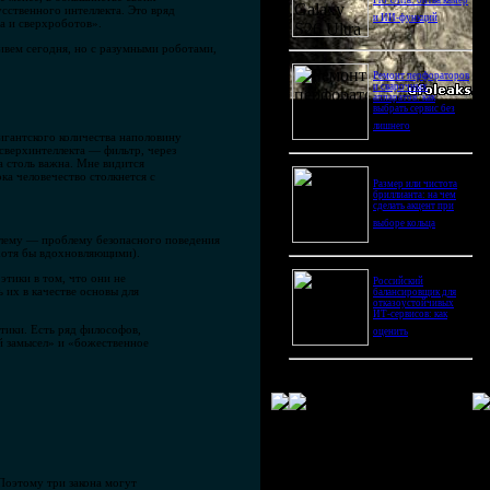
Pro Ultra: битва камер
ственного интеллекта. Это вряд
и ИИ-функций
а и сверхроботов».
ивем сегодня, но с разумными роботами,
Ремонт перфораторов
и сварочных
аппаратов: как
выбрать сервис без
лишнего
игантского количества наполовину
 сверхинтеллекта — фильтр, через
а столь важна. Мне видится
ка человечество столкнется с
Размер или чистота
бриллианта: на чем
сделать акцент при
выборе кольца
блему — проблему безопасного поведения
 хотя бы вдохновляющими).
этики в том, что они не
Российский
 их в качестве основы для
балансировщик для
отказоустойчивых
ИТ-сервисов: как
тики. Есть ряд философов,
оценить
й замысел» и «божественное
Поэтому три закона могут