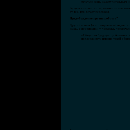
остаться лишь нравоучительным при
Герцель считает, что в реальности эти за
от тех, кто делает переводы.
Предубеждение против роботов?
Другой аспект (и потенциальный недоста
мощь, в подчинении у человека, человече
«Общество будущего у Азимова со
поддерживать именно такой обще