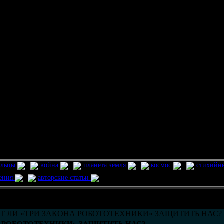
ельцы
война
планета земля
космос
стихийн
ления
авторские статьи
возможно только в течении
30
дней со дня публикации.
Т ЛИ «ТРИ ЗАКОНА РОБОТОТЕХНИКИ» ЗАЩИТИТЬ НАС?