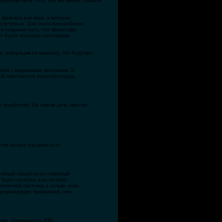
видетельством того, что мы зашли слишком
 фильмов или книг, в которых
случиться. Для этого понадобится
ь создания того, что философы
е будет обладать этическими
, утверждая (и надеясь), что будущие
бота с моральным значением. Я
ий известности первопроходца,
и доработки? На самом деле, многие
ачит может оправиться от
 гибкий общий искусственный
и будут полезны для системы
тической системы, а только лишь
е руководящих принципов, они
леме «безопасного ИИ».