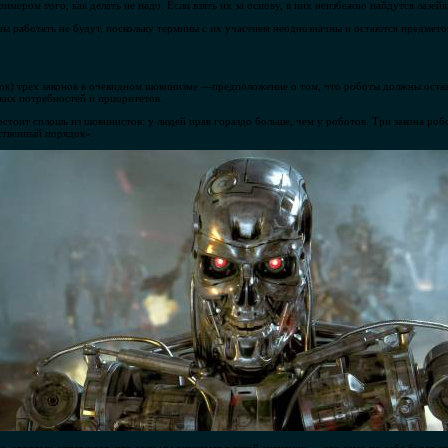
мером того, как делать не надо. Если взять их за основу, в них неизбежно найдутся лазейк
коны работать не будут, поскольку термины с их участием неоднозначны и остаются предмето
ток) трех законов в очевидном шовинизме —предположение о том, что роботы должны оста
ских потребностей и приоритетов.
стоит сплошь из шовинистов: у людей прав гораздо больше, чем у роботов. Три закона ро
ственный порядок».