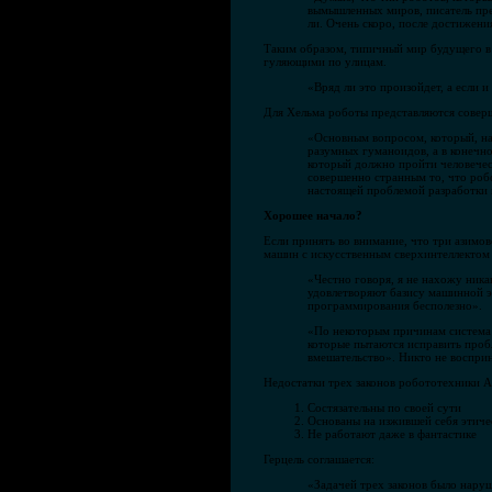
вымышленных миров, писатель пре
ли. Очень скоро, после достижени
Таким образом, типичный мир будущего в 
гуляющими по улицам.
«Вряд ли это произойдет, а если и
Для Хельма роботы представляются совер
«Основным вопросом, который, на 
разумных гуманоидов, а в конечно
который должно пройти человечест
совершенно странным то, что робо
настоящей проблемой разработки 
Хорошее начало?
Если принять во внимание, что три азимо
машин с искусственным сверхинтеллектом 
«Честно говоря, я не нахожу ника
удовлетворяют базису машинной эт
программирования бесполезно».
«По некоторым причинам система 
которые пытаются исправить проб
вмешательство». Никто не восприн
Недостатки трех законов робототехники А
Состязательны по своей сути
Основаны на изжившей себя этиче
Не работают даже в фантастике
Герцель соглашается:
«Задачей трех законов было нару