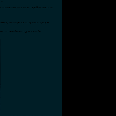
и».
м толкования — а значит, крайне зависимы
ваться, несмотря на их превосходящую
бототехники были созданы, чтобы