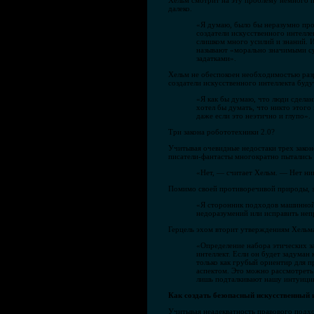
Хельм смотрит на эту проблему немного п
далеко.
«Я думаю, было бы неразумно прое
создатели искусственного интелле
слишком много усилий и знаний. 
называют «морально значимыми су
задатками».
Хельм не обеспокоен необходимостью раз
создатели искусственного интеллекта буду
«Я как бы думаю, что люди сдела
хотел бы думать, что никто этог
даже если это неэтично и глупо».
Три закона робототехники 2.0?
Учитывая очевидные недостаки трех закон
писатели-фантасты многократно пытались с
«Нет, — считает Хельм. — Нет ник
Помимо своей противоречивой природы, за
«Я сторонник подходов машинной э
недоразумений или исправить не
Герцель эхом вторит утверждениям Хельм
«Определение набора этических з
интеллект. Если он будет задуман
только как грубый ориентир для п
аспектом. Это можно рассмотреть
лишь подталкивают нашу интуицию
Как создать безопасный искусственный 
Учитывая неадекватность правового подх