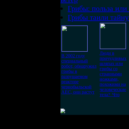
Грибы: польза или
Грибы таили тайну
Люди в
В 2002 году
причудливых
специальный
шляпах или
робот, обнаружил
грибы со
грибы в
странными
разрушаемом
ножками,
реакторе
похожими на
чернобыльской
человеческие
АЕС, они растут
тела? Что