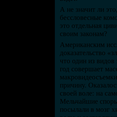
А не значит ли это
бессловесные ком
это отдельная цив
своим законам?
Американским исс
доказательство «з
что один из видов
год совершает ма
макровидеосъемки
причину. Оказалось
своей воле: на са
Мельчайшие споры
посылали в мозг 