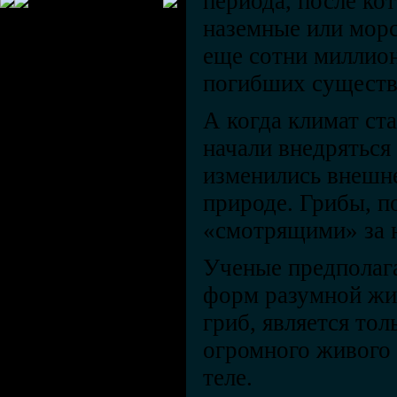
периода, после ко
наземные или мор
еще сотни миллион
погибших существ
А когда климат ст
начали внедряться 
изменились внешне
природе. Грибы, по
«смотрящими» за 
Ученые предполага
форм разумной жиз
гриб, является то
огромного живого 
теле.