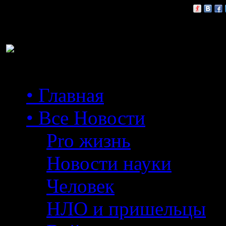
Расскажи друзьям:
• Главная
• Все Новости
Pro жизнь
Новости науки
Человек
НЛО и пришельцы