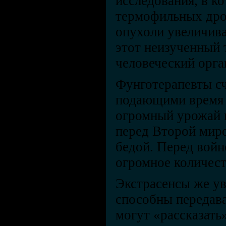
исследования, в ко
термофильных дро
опухоли увеличива
этот неизученный 
человеческий орга
Фунготерапевты с
подающими время о
огромный урожай г
перед Второй мир
бедой. Перед войн
огромное количес
Экстрасенсы же ув
способны передав
могут «рассказат