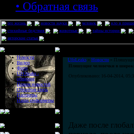
• Обратная связь
pro жизнь
новости науки
человек
нло и приш
стихийные бедствия
животные
тайны истории
авторские статьи
Меню сайта
Информация
Комментировать статьи на сайте 
Новости
UfoLeaks
»
Новости
» Пляшущие
Видео
Пляшущие человечки в широк
Фото
UFOleaks -
Опубликовано: 16-04-2014, 05:
общение
Прием новостей
Обратная связь
Партнеры
Наши информеры
Даже после глобал