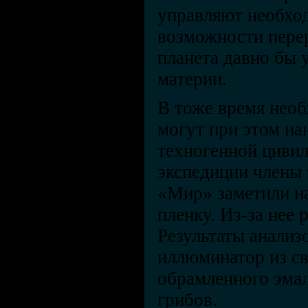
управляют необхо
возможности перер
планета давно бы 
материи.
В тоже время нео
могут при этом на
техногенной цивил
экспедиции члены
«Мир» заметили н
пленку. Из-за нее
Результаты анализ
иллюминатор из св
обрамленного эмал
грибов.