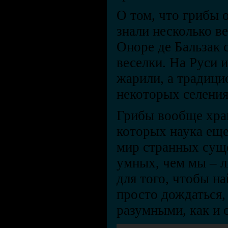
О том, что грибы 
знали несколько в
Оноре де Бальзак 
веселки. На Руси 
жарили, а традици
некоторых селения
Грибы вообще хран
которых наука еще
мир странных суще
умных, чем мы – л
для того, чтобы н
просто дождаться,
разумными, как и 