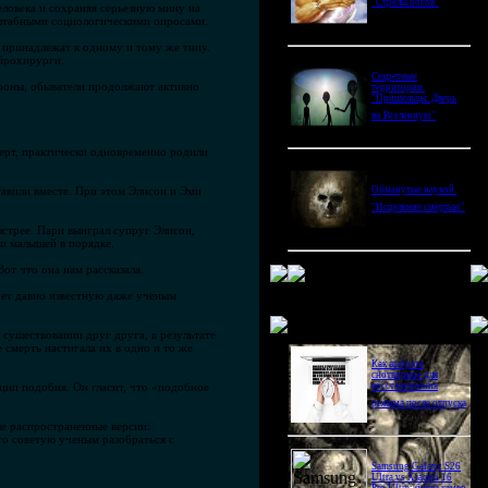
"Стрелы богов"
еловека и сохраняя серьезную мину на
сштабными социологическими опросами.
, принадлежат к одному и тому же типу.
ейрохирурги.
Секретные
троны, обыватели продолжают активно
территории.
"Пришельцы. Дверь
во Вселенную"
ерт, практически одновременно родили
тавили вместе. При этом Элисон и Эми
Обманутые наукой.
"Исцеление смертью"
ыстрее. Пари выиграл супруг Элисон,
 и малышей в порядке.
т что она нам рассказала.
ует давно известную даже ученым
Новое в блогах
 существовании друг друга, в результате
 смерть настигала их в одно и то же
Как выбрать
снотворное для
цип подобия. Он гласит, что «подобное
восстановления
режима после отпуска
ые распространенные версии:
что советую ученым разобраться с
Samsung Galaxy S26
Ultra vs Xiaomi 16