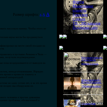
Форум
Мониторинг
планеты
A
Размер шрифта:
A
Гороскоп
A
Сонник
ТВ - 300 каналов
Поддержи сайт
ызвать массовую панику. Чтобы этого не
ческая наука могла бы продвинуться
афиксировал на месте своей посадки на
Последнее видео
ств.
отправились в пустыню Атакама в Чили —
ными, получили подтверждение.
Короткометражка про
путешествия во
ные пока воздерживаются от выводов на
времени и эгоизм.
 систем, неподготовленными. Изрядно
ть время и привести планету в
венной аппаратурой.
Битва цивилизаций с
Игорем Прокопенко.
стеме не одну сотню лет, и за это время
или поздно мы обнаружим их.
"Письма из космоса"
жного человека и прочие диковины
идение проблемы, обозначенной в
Странное дело.