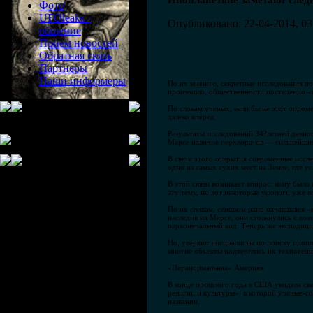
Инопланетяне заметают след
Фото
UFOleaks -
Опубликовано: 22-04-2014, 03
общение
Прием новостей
Обратная связь
Партнеры
Наши информеры
По их мнению, секретные исследования пок
произошло, общественности постепенно «
По словам ученых, если бы не этот опром
далеко вперед.
Результаты исследований 34?летней давнос
Марсе наличие перхлоратов — сильнейших 
В свете этого открытия современные иссл
одно из самых сухих мест на Земле, где 
В этой связи возникает вопрос: кому был
эту тему, но вот некоторые уфологи уже в
По их словам, слишком рано начавшаяся «
наследив на Марсе, они столкнулись с во
первоначальный вид. Теперь же экспедици
Но, уверяют специалисты по поиску инопла
многие объекты подверглись их техногенн
«Паранормальная» Америка
В конце прошлого года в США увидела св
религии и культуры», в которой ученые-с
названии.