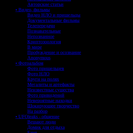
Авторские статьи
• Видео, фильмы
Видео НЛО и пришельцы
Документальные фильмы
Телепередачи
Познавательные
Непознанное
Криптозоология
В мире
Пробуждение и осознание
Anonymous
• Фотоальбом
Фото пришельцев
Фото НЛО
Круги на полях
Мегалиты и артефакты
Неизвестные существа
Фото привидений
Невероятные находки
Шокирующее творчество
На разбор
• UFOleaks - общение
Вещают люди
Домик для отдыха
Баня