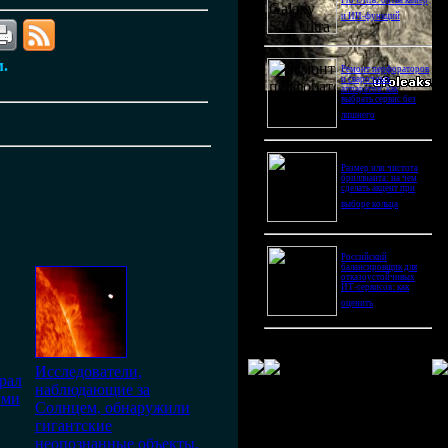
Pro Ultra: битва камер
и ИИ-функций
м.
Ремонт перфораторов
и сварочных
аппаратов: как
выбрать сервис без
лишнего
Размер или чистота
бриллианта: на чем
сделать акцент при
выборе кольца
Российский
балансировщик для
отказоустойчивых
ИТ-сервисов: как
оценить
Исследователи,
рал
наблюдающие за
ыми
Солнцем, обнаружили
гигантские
неопознанные объекты,