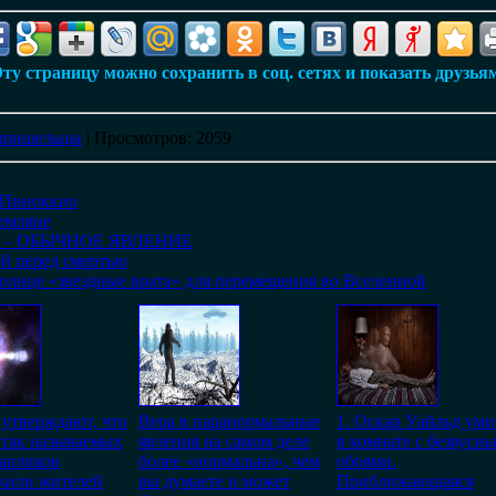
ту страницу можно сохранить в соц. сетях и показать друзья
пришельцы
|
Просмотров
: 2059
«Пиноккио
земляне
 – ОБЫЧНОЕ ЯВЛЕНИЕ
й перед смертью
лнце «звездные врата» для перемещения во Вселенной
утверждают, что
Вера в паранормальные
1. Оскар Уайльд уми
 так называемых
явления на самом деле
в комнате с безвусн
арликов
более «нормальна», чем
обоями.
жили жителей
вы думаете и может
Приближающаяся