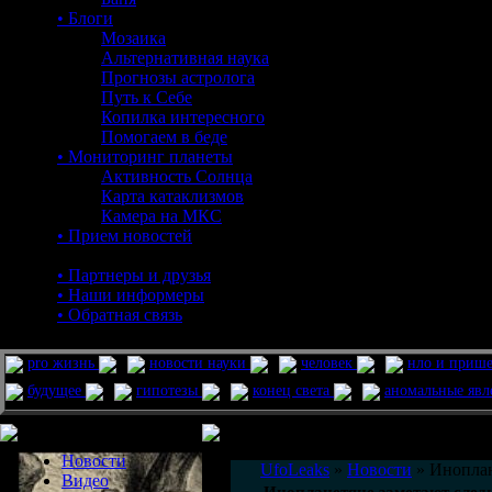
• Блоги
Мозаика
Альтернативная наука
Прогнозы астролога
Путь к Себе
Копилка интересного
Помогаем в беде
• Мониторинг планеты
Активность Солнца
Карта катаклизмов
Камера на МКС
• Прием новостей
• Партнеры и друзья
• Наши информеры
• Обратная связь
pro жизнь
новости науки
человек
нло и приш
будущее
гипотезы
конец света
аномальные яв
Меню сайта
Информация
Комментировать статьи на сайте 
Новости
UfoLeaks
»
Новости
» Иноплан
Видео