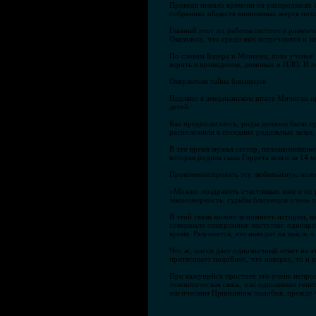
Проведя немало времени на распродажах а
собраниях обществ анонимных жертв похо
Главный итог их работы состоит в развенч
Оказалось, что среди них встречаются и 
По словам Бэдера и Менкена, пока ученые
верить в привидения, домовых и НЛО. И п
Оккультная тайна близнецов
Недавно в американском штате Мичиган пр
детей.
Как предполагалось, роды должны были пр
расположили в соседних родильных залах,
В это время мужья сестер, познакомившиес
которая родила сына Гэррета всего за 14 
Прокомментировать эту любопытную новос
«Можно поздравить счастливых мам и их 
закономерность: судьбы близнецов очень 
В этой связи можно вспомнить истории, ко
совершали синхронные поступки: одновреме
время. Разумеется, это наводит на мысль о
Что ж, магия дает однозначный ответ на 
притягивает подобное, что наверху, то и 
При кажущейся простоте это очень непрос
телепатическая связь, или одинаковая ген
магическим Принципом подобия, прежде ч