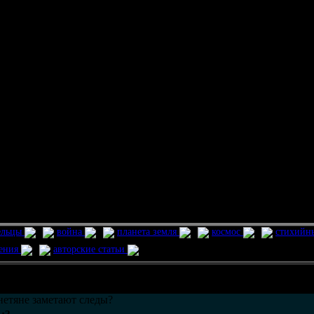
ельцы
война
планета земля
космос
стихийн
ления
авторские статьи
возможно только в течении
30
дней со дня публикации.
етяне заметают следы?