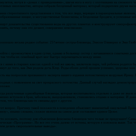
мулетов, ночуя в «домах с привидениями», шагая нога в ногу с охотниками на снежного ч
тливых инопланетян, авторы собрали бесценный материал, который подкреплен двумя ма
ании стереотипного представления о том, что все люди, верящие в паранормальные явления
необразованные нищие, и могущественные бизнесмены, и бездомные бродяги, и успешные н
 ищут доказательства существования воды на других планетах и конструируют синхрофазо
онять, почему они это делают, совершенно невозможно.
оизошло весьма редкое событие: 25?летние сестры-близнецы, Элисон Оливерио и Эми Гилб
ойти с промежутком в одни сутки, однако в больницу сестер с начавшимися схватками дос
 так чтобы их семейный врач мог быстро перемещаться между ними.
я с ними в старших классах одной и той же школы, заключили пари, чей ребенок родится б
минут до того, как Эми родила дочь Клэр. Роды обоих детей прошли успешно, здоровье мам
ть мы попросили признанного эксперта нашего издания потомственную колдунью Ирину. Во
родных с появлением на свет прекрасного потомства. Данный случай наглядно демонстрир
похожи.
гда разлученные однояйцевые близнецы, которые воспитывались отдельно и даже не знали о
нно вступали в брак, заболевали, выздоравливали, становились отцами и матерями. И даже
 том, что близнецы как-то связаны друг с другом.
этот вопрос. Причину такой похожести в поведении объясняет знаменитый оккультный Прин
внизу», иными словами, схожие явления на самом деле составляют единое Целое.
то осознать, поэтому для объяснения феномена близнецов чего только не придумают! Сам
етическая «Программа». Но все это очень далеко от истины, которую я изложила выше. Так 
ем делать скоропалительные выводы».