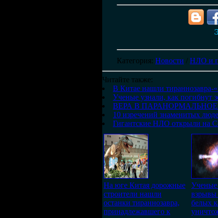
Э
Категория
:
Новости
/
НЛО и 
Читайте также:
В Китае нашли тираннозавра-
Ученые узнали, как погибнут 
ВЕРА В ПАРАНОРМАЛЬНОЕ
10 изречений знаменитых люде
Гигантские НЛО открыли на Со
На юге Китая дорожные
Ученые 
строители нашли
взрывы
останки тираннозавра,
белых к
принадлежавшего к
уничто