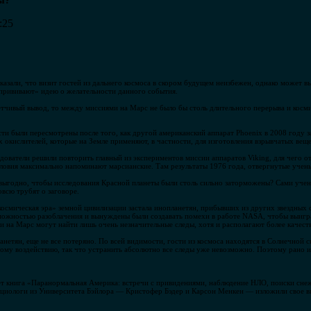
ы?
:25
азали, что визит гостей из дальнего космоса в скором будущем неизбежен, однако может в
прививают» идею о желательности данного события.
етчивый вывод, то между миссиями на Марс не было бы столь длительного перерыва и косми
ти были пересмотрены после того, как другой американский аппарат Phoenix в 2008 году з
окислителей, которые на Земле применяют, в частности, для изготовления взрывчатых веще
едователи решили повторить главный из экспериментов миссии аппаратов Viking, для чего 
условия максимально напоминают марсианские. Там результаты 1976 года, отвергнутые уче
о выгодно, чтобы исследования Красной планеты были столь сильно заторможены? Сами уче
овсю трубят о заговоре.
космическая эра» земной цивилизации застала инопланетян, прибывших из других звездных
зможностью разоблачения и вынуждены были создавать помехи в работе NASA, чтобы выигра
и на Марс могут найти лишь очень незначительные следы, хотя и располагают более качест
нетян, еще не все потеряно. По всей видимости, гости из космоса находятся в Солнечной си
ому воздействию, так что устранить абсолютно все следы уже невозможно. Поэтому рано 
ет книга «Паранормальная Америка: встречи с привидениями, наблюдение НЛО, поиски сне
оциологи из Университета Бэйлора — Кристофер Бэдер и Карсон Менкен — изложили свое в