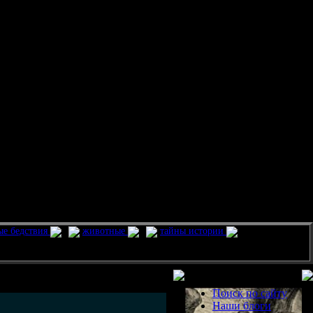
ые бедствия
животные
тайны истории
Разделы
Поиск по сайту
Наши блоги