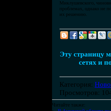
Миклушевского, чиновн
проблемах, однако не п
их решению.
Эту страницу м
сетях и п
Категория
:
Ново
Просмотров
: 10
Читайте также: