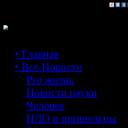
Расскажи друзьям:
• Главная
• Все Новости
Pro жизнь
Новости науки
Человек
НЛО и пришельцы