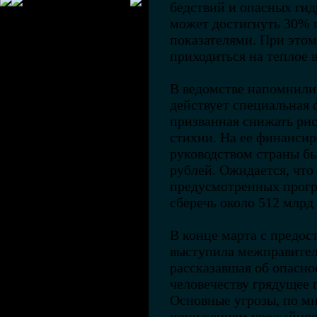
бедствий и опасных ги
может достигнуть 30% 
показателями. При этом
приходиться на теплое в
В ведомстве напомнили,
действует специальная 
призванная снижать рис
стихии. На ее финансир
руководством страны бы
рублей. Ожидается, что
предусмотренных прогр
сберечь около 512 млрд
В конце марта с предо
выступила межправител
рассказавшая об опасно
человечеству грядущее 
Основные угрозы, по мн
понижением урожайност