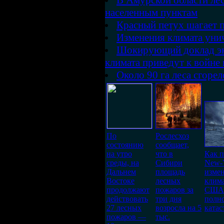
В Амурской области л
населенным пунктам
Красный петух шагает 
Изменения климата ун
Шокирующий доклад эк
климата приведут к войне 
Около 90 га леса сгорел
По
Рослесхоз
состоянию
сообщает,
на утро
что в
Как 
среды, на
Сибири
New-Y
Дальнем
площадь
изме
Востоке
лесных
клима
продолжают
пожаров за
США
действовать
три дня
полн
27 лесных
возросла на 5
катас
пожаров —
тыс.