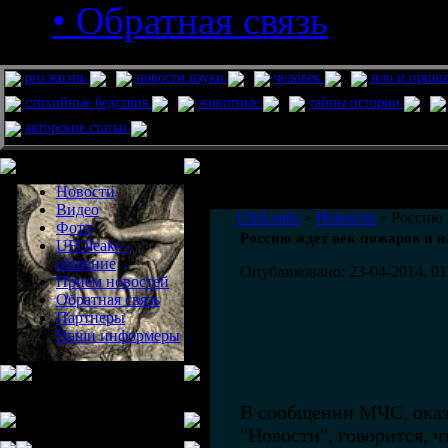
• Обратная связь
pro жизнь
новости науки
человек
нло и приш
стихийные бедствия
животные
тайны истории
авторские статьи
Меню сайта
Информация
Комментировать статьи на сайте 
Новости
публикации.
Видео
UfoLeaks
»
Новости
» Россию 
Фото
Россию ждет век пожаров и 
UFOleaks -
общение
Опубликовано: 23-04-2014, 01
Прием новостей
Обратная связь
Партнеры
Наши информеры
В сообщении МЧС, ока
"Новости", говорится, 