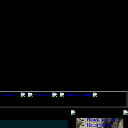
ые бедствия
животные
тайны истории
Разделы
Поиск по сайту
Наши блоги