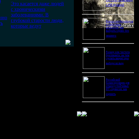
о
Pro Ultra: битва камер
Это касается даже людей
и ИИ-функций
с хроническими
заболеваниями. В
ино
глубокой старости люди,
Ремонт перфораторов
ть
и сварочных
которые ведут
аппаратов: как
выбрать сервис без
лишнего
Размер или чистота
бриллианта: на чем
сделать акцент при
выборе кольца
Российский
балансировщик для
отказоустойчивых
ИТ-сервисов: как
оценить