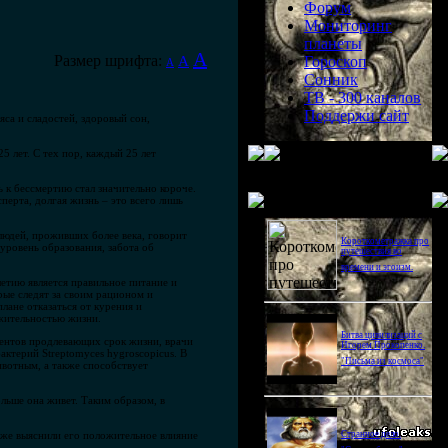
Форум
Мониторинг
планеты
A
Размер шрифта:
A
Гороскоп
A
Сонник
ТВ - 300 каналов
Поддержи сайт
яса и сладостей, здоровый сон,
5 лет. С тех пор, каждый 25 лет
 к бессмертию стал значительно короче.
Последнее видео
перта, долгая жизнь – это всего лишь
людей, проживших более века, говорит
Короткометражка про
уровень образования, забота об
путешествия во
времени и эгоизм.
етию является правильное питание и
ые следят за своим рационом и
лане отказаться от курения и
лжительностью жизни.
Битва цивилизаций с
ментов продлевающих срок жизни, врачи
Игорем Прокопенко.
ктерий Streptomyces hygroscopicus. В
"Письма из космоса"
вотным, а также способствует
ольше она живет. Таким образом, в
 уже выяснили его положительное влияние
Странное дело.