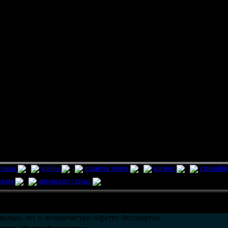
ельцы
война
планета земля
космос
стихийн
ления
авторские статьи
возможно только в течении
30
дней со дня публикации.
колько лет и человечество обретет бессмертие