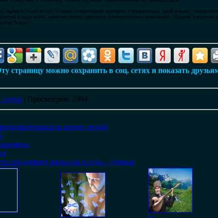
тие науки и технологий, а также технический прогресс стремительно приближают человечес
остей в виде войн, экономических кризисов, климатических изменений.. Однако упорство 
ителя Земли.
ту страницу можно сохранить в соц. сетях и показать друзья
 науки
|
Просмотров
: 2994
родолжительность жизни людей
и
с времени
ия
ти продлевает жизнь на 4 года, - ученые