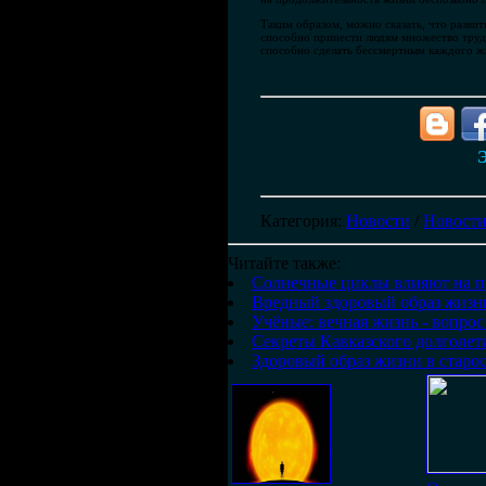
Таким образом, можно сказать, что разви
способно принести людям множество трудн
способно сделать бессмертным каждого ж
Э
Категория
:
Новости
/
Новости
Читайте также:
Солнечные циклы влияют на п
Вредный здоровый образ жизн
Учёные: вечная жизнь - вопро
Секреты Кавказского долголет
Здоровый образ жизни в старос