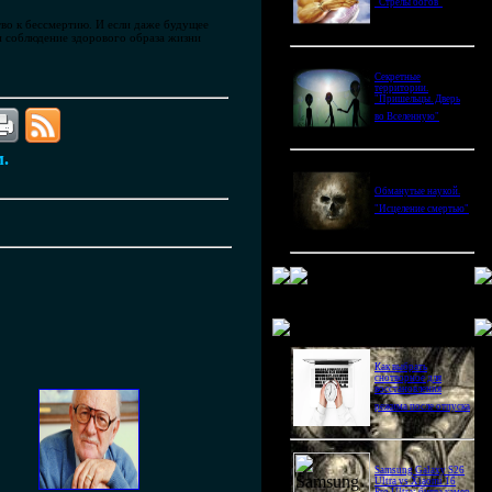
"Стрелы богов"
тво к бессмертию. И если даже будущее
и соблюдение здорового образа жизни
Секретные
территории.
"Пришельцы. Дверь
во Вселенную"
м.
Обманутые наукой.
"Исцеление смертью"
Новое в блогах
Как выбрать
снотворное для
восстановления
режима после отпуска
Samsung Galaxy S26
Ultra vs Xiaomi 16