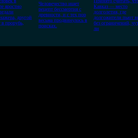
ловек в
Принято считать, чт
Человечество ищет
ле яростно
Кавказ — место
рецепт бессмертия с
педали
долголетия, где
древности, и с тех пор
нажера, другой
долгожители пьют в
весьма продвинулось в
 в прорубь,
без ограничений, чу
поисках.
ли