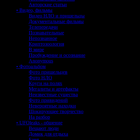
Авторские статьи
• Видео, фильмы
Видео НЛО и пришельцы
Документальные фильмы
Телепередачи
Познавательные
Непознанное
Криптозоология
В мире
Пробуждение и осознание
Anonymous
• Фотоальбом
Фото пришельцев
Фото НЛО
Круги на полях
Мегалиты и артефакты
Неизвестные существа
Фото привидений
Невероятные находки
Шокирующее творчество
На разбор
• UFOleaks - общение
Вещают люди
Домик для отдыха
Баня