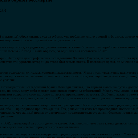
ство обретет бессмертие
:33
й и активный образ жизни, уход за зубами, употребление много овощей и фруктов, вместо м
аследственность – вот лучший секрет долголетия.
ская смертность, а средняя продолжительность жизни большинства людей составляла около 2
валась на 2,5 года. Таким образом, за один век она составляла 25 лет.
орий Институте демографических исследований Джеймса Ваупела, за последние сто лет путь
смертности, уровень которой до этого был весьма высок. В настоящее время, по мнению экс
логов долголетия считалась хорошая наследственность. Между тем, увеличение количества 
ество прожитых лет во многом зависит от таких факторов, как хорошие условия медицины, 
е условия.
антивозрастных исследований Брайан Кеннеди считает, что первым шагом на пути к долгол
ди, по всему миру наблюдаются одинаковые причины заболеваний. Между тем, люди, котор
ансами сохранить свое здоровье до весьма преклонного возраста. Особенно важно в этом п
ычки во многих странах, в частности в России, являются основной причиной низкой продо
шие надежды относительно лекарственных препаратов. На сегодняшний день, среди медика
ол, оба — природного происхождения. Так, рапамицин является производным почвенных ба
тановлено, что данный препарат увеличивает продолжительность жизни беспозвоночным жи
грызунов.
к TOR, отвечающий за рост и деление клеток. Как известно, чем реже клетка делится, тем д
алось даже значительно продлить срок жизни мышей.
ом количестве содержится в кожуре винограда и других фруктов, в какао и орехах. Ученые
ных животных и грызунах, однако на людях испытания еще не проводились.