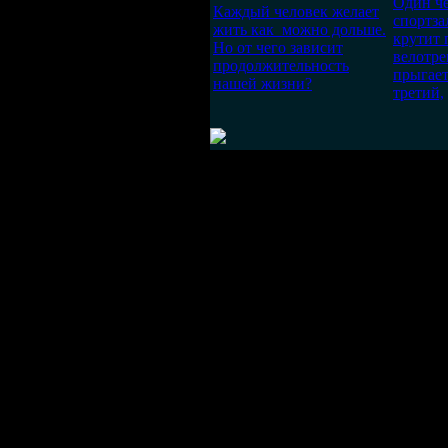
Один че
Каждый человек желает
спортза
жить как можно дольше.
крутит 
Но от чего зависит
велотре
продолжительность
прыгает
нашей жизни?
третий,