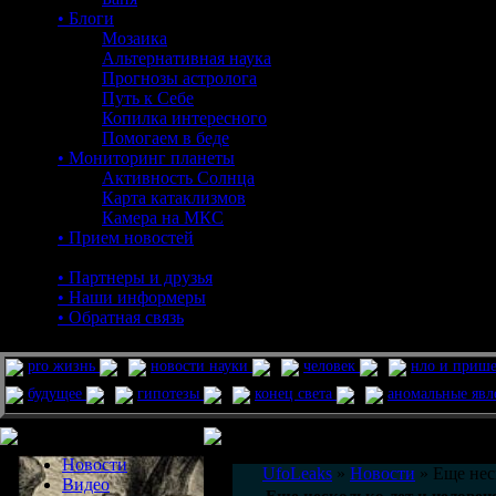
• Блоги
Мозаика
Альтернативная наука
Прогнозы астролога
Путь к Себе
Копилка интересного
Помогаем в беде
• Мониторинг планеты
Активность Солнца
Карта катаклизмов
Камера на МКС
• Прием новостей
• Партнеры и друзья
• Наши информеры
• Обратная связь
pro жизнь
новости науки
человек
нло и приш
будущее
гипотезы
конец света
аномальные яв
Меню сайта
Информация
Комментировать статьи на сайте 
Новости
UfoLeaks
»
Новости
» Еще нес
Видео