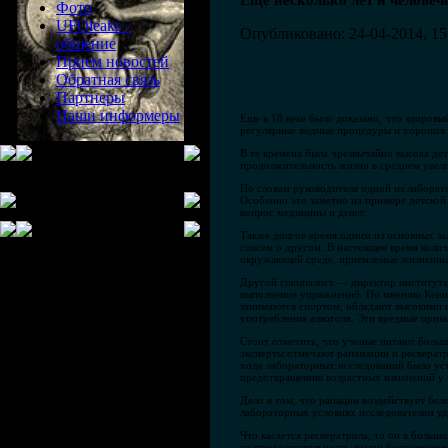
Еще несколько лет и человече
Фото
UFOleaks -
Опубликовано: 24-04-2014, 15
общение
Прием новостей
Обратная связь
Партнеры
Наши информеры
Еще в 18 веке было доказано, что здоровы
регулярные водные процедуры и хорошая н
В те времена была чрезвычайно высока дет
продолжительность жизни в среднем увеличи
По словам руководителя одной из лаборат
Особенно это заметно на примере детской 
вопрос медицины и денег.
Также долгое время одним из основных за
совсем о другом. В настоящее время колич
окружающей среде, приемлемые жизненны
Другой специалист — директор института 
выполнение упражнений. По мнению Кенне
занимаются спортом, обладают высокими ш
употребления алкоголя. Эти вредные прив
Стоит отметить, что ученые питают боль
эксперты отмечают рапамацин и ресвератр
ходе лабораторных исследований было ус
предотвращению возрастных изменений у 
Дело в том, что рапацин воздействует бело
лабораторных условиях исследователям уд
Что касается ресвератрола, то он в больш
на продолжительность жизни беспозвоноч