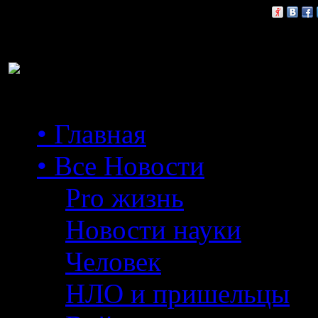
Расскажи друзьям:
• Главная
• Все Новости
Pro жизнь
Новости науки
Человек
НЛО и пришельцы