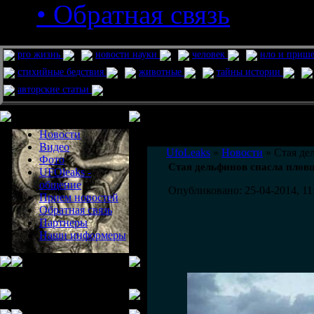
• Обратная связь
pro жизнь
новости науки
человек
нло и приш
стихийные бедствия
животные
тайны истории
авторские статьи
Меню сайта
Информация
Комментировать статьи на сайте 
Новости
публикации.
Видео
UfoLeaks
»
Новости
» Стая де
Фото
Стая дельфинов спасла плов
UFOleaks -
общение
Опубликовано: 25-04-2014, 11
Прием новостей
Обратная связь
Партнеры
Наши информеры