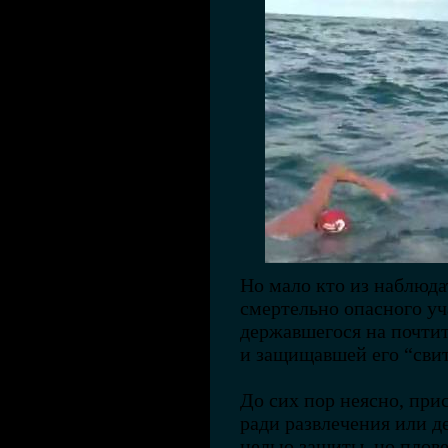
Но мало кто из наблюда
смертельно опасного уч
державшегося на почти
и защищавшей его “сви
До сих пор неясно, при
ради развлечения или д
целью защиты, но плове