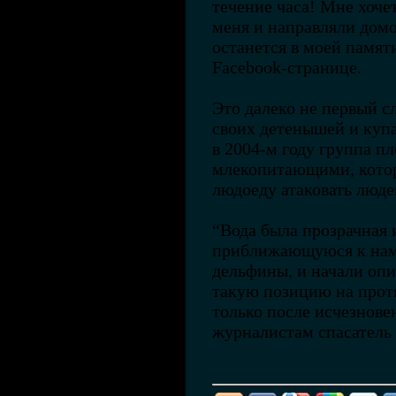
течение часа! Мне хоче
меня и направляли домо
останется в моей памяти
Facebook-странице.
Это далеко не первый 
своих детенышей и купа
в 2004-м году группа п
млекопитающими, котор
людоеду атаковать люд
“Вода была прозрачная 
приближающуюся к нам а
дельфины, и начали опи
такую позицию на прот
только после исчезнове
журналистам спасатель