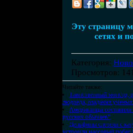
Эту страницу м
сетях и п
Категория
:
Ново
Просмотров
: 14
Читайте также:
Таинственный монстр, 
людоеда, озадачил ученых
Американцы составили 
русских обычаев"
Дельфины слетели с ка
устроили массовый побег 