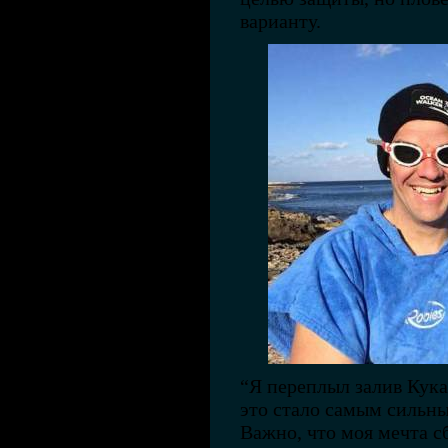
варианту.
“Я переплыл залив Кука 
это стало самым сильны
Важно, что моя мечта с