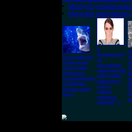
Молодой дельфин вывел
Массовое самоубиство
В
Гр
размещенной
Исследователи
че
на
обнаружили,
т
популярном
что на пляж
д
американском
выбросило
б
сайте статье
отслеживающее
за
приводится
устройство,
бе
список
которое ранее
Д
“самых
было
Д
странных
з
обычаев”, о