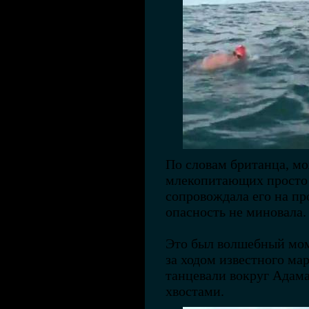
По словам британца, мо
млекопитающих просто 
сопровождала его на про
опасность не миновала
Это был волшебный мом
за ходом известного ма
танцевали вокруг Адама,
хвостами.