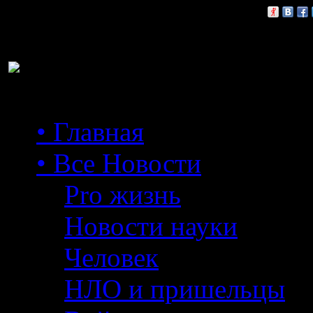
Расскажи друзьям:
• Главная
• Все Новости
Pro жизнь
Новости науки
Человек
НЛО и пришельцы