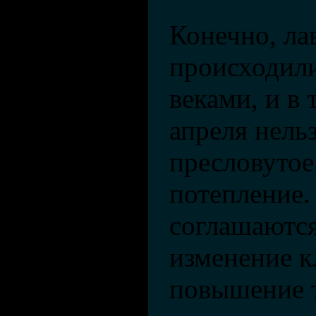
Конечно, л
происходили
веками, и в 
апреля нель
пресловутое
потепление.
соглашаются
изменение к
повышение 