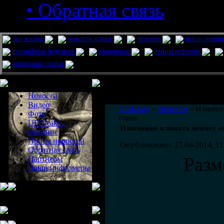
• Обратная связь
pro жизнь
новости науки
человек
нло и приш
стихийные бедствия
животные
тайны истории
авторские статьи
Меню сайта
Информация
Комментировать статьи на сайте 
Новости
публикации.
Видео
UfoLeaks
»
Новости
» Изменен
Фото
горах
UFOleaks -
Изменение климата меняет «
общение
Прием новостей
Опубликовано: 27-04-2014, 11
Обратная связь
Разм
Партнеры
Наши информеры