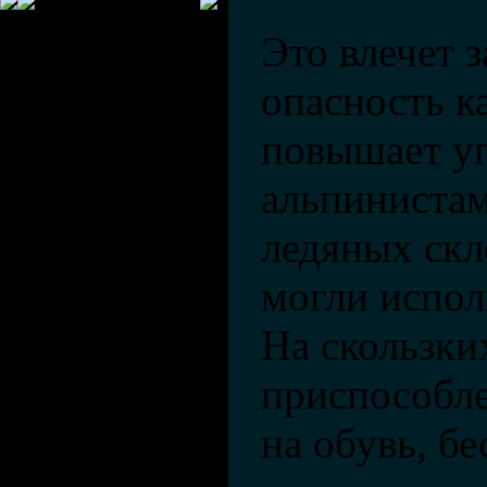
Это влечет з
опасность к
повышает у
альпинистам
ледяных скл
могли испол
На скользки
приспособле
на обувь, бе