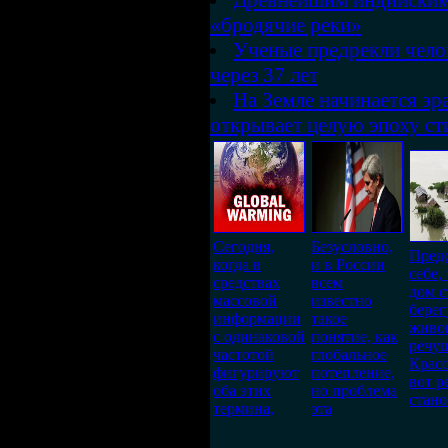
Древнейшим индийским
«бродячие реки»
Ученые предрекли чело
через 37 лет
На Земле начинается эр
открывает целую эпоху с
Сегодня,
Безусловно,
Предс
когда в
и в России
себе,
средствах
всем
дом с
массовой
известно
берег
информации
такое
живо
с одинаковой
понятие, как
речу
частотой
глобальное
Красо
фигурируют
потепление,
вот р
оба этих
но проблема
стано
термина,
эта