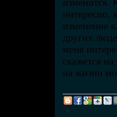
изменится. 
интересно, 
изменение к
других люде
меня интерес
скажется на 
на жизни мо