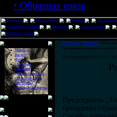
• Обратная связь
pro жизнь
новости науки
человек
нло и приш
стихийные бедствия
животные
тайны истории
авторские статьи
Меню сайта
UfoLeaks
»
Новости
» Молдави
Молдавия готовится к войне 
Новости
Видео
Опубликовано: 2-05-2014, 09:
Фото
Р
UFOleaks -
общение
Прием новостей
Обратная связь
Партнеры
Наши информеры
Председатель „Tir
президента стран
Службы информац