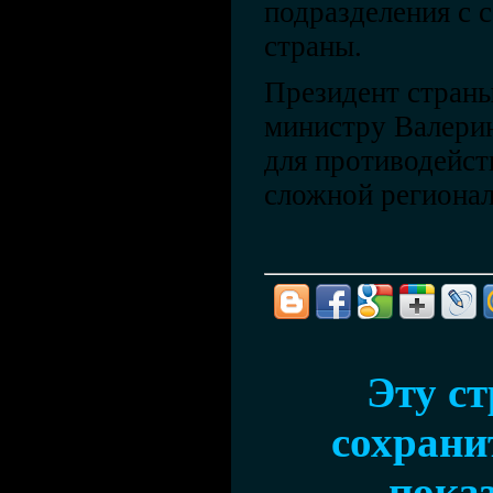
подразделения с 
страны.
Президент стран
министру Валери
для противодейст
сложной регионал
Эту с
сохранит
показ