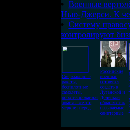
Военные вертол
Нью-Джерси. К че
Систему правос
контролируют биз
Российские
Сверхмощные
военные
ракеты,
готовятся
беспилотные
создать в
самолеты,
Луганской и
роботизированная
Донецкой
армия - все это
областях так
меркнет перед
называемые
санитарные