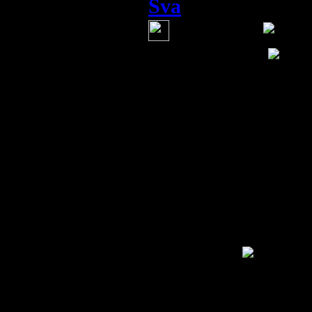
Sva
(3 мая 2014 21:51)
улыбнуло
воевать с РФ
Да зачем вы РФ н
не славяне, а рум
развала СССР так
вы, молдаване, ск
говоря уже про р
Приднестровье и 
которую Ющенко в
спокойно.
Информация
Комментировать статьи на сайте 
публикации.