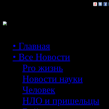
Расскажи друзьям:
• Главная
• Все Новости
Pro жизнь
Новости науки
Человек
НЛО и пришельцы