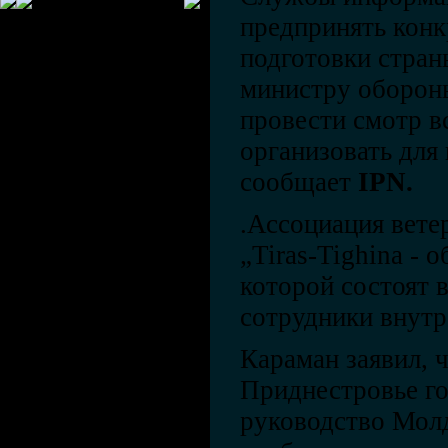
предпринять конк
подготовки стран
министру оборон
провести смотр в
организовать для
сообщает
IPN.
.Ассоциация вете
„Tiras-Tighina - 
которой состоят 
сотрудники внутр
Караман заявил, 
Приднестровье г
руководство Мол