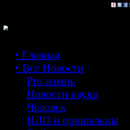
Расскажи друзьям:
• Главная
• Все Новости
Pro жизнь
Новости науки
Человек
НЛО и пришельцы