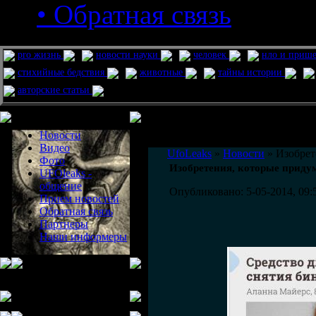
• Обратная связь
pro жизнь
новости науки
человек
нло и приш
стихийные бедствия
животные
тайны истории
авторские статьи
Меню сайта
Информация
Комментировать статьи на сайте 
Новости
публикации.
Видео
UfoLeaks
»
Новости
» Изобрет
Фото
Изобретения, которые придум
UFOleaks -
общение
Опубликовано: 5-05-2014, 09:
Прием новостей
Обратная связь
Партнеры
Наши информеры