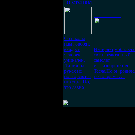
по стенам
Со школы
нам говорят,
каждый
Интернет,мобильна
человек
связь,реактивный
уникален.
самолет
Линии на
и.....изобретения
руках не
Тесла.Но он родилс
повторяются
не то время.. ...
никогда. Но,
это давно