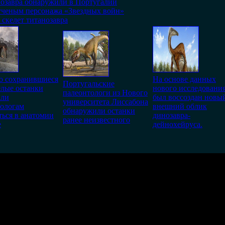
нозавра обнаружили в Португалии
ученым персонажа «Звездных войн»
 скелет титанозавра
о сохранившиеся
На основе данных
Португальские
лые останки
нового исследования
палеонтологи из Нового
или
был воссоздан новы
университета Лиссабона
тологам
внешний облик
обнаружили останки
ться в анатомии
динозавра-
ранее неизвестного
е
дейнохейруса.