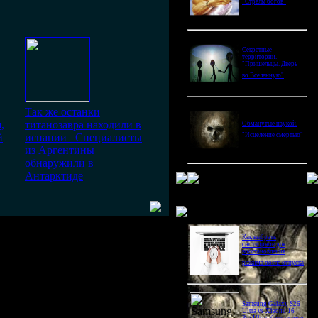
"Стрелы богов"
Секретные
территории.
"Пришельцы. Дверь
во Вселенную"
Так же останки
,
титанозавра находили в
Обманутые наукой.
й
испании Специалисты
"Исцеление смертью"
из Аргентины
обнаружили в
Антарктиде
Новое в блогах
Как выбрать
снотворное для
восстановления
режима после отпуска
Samsung Galaxy S26
Ultra vs Xiaomi 16