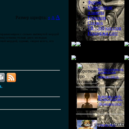
Форум
Мониторинг
планеты
A
Размер шрифта:
A
Гороскоп
A
Сонник
ТВ - 300 каналов
Поддержи сайт
 тираннозавров с сильно вытянутой мордой
стны останки только двух молодых
кой мордой, однако, скорее всего, его
Последнее видео
Короткометражка про
путешествия во
времени и эгоизм.
м.
Битва цивилизаций с
Игорем Прокопенко.
"Письма из космоса"
Странное дело.