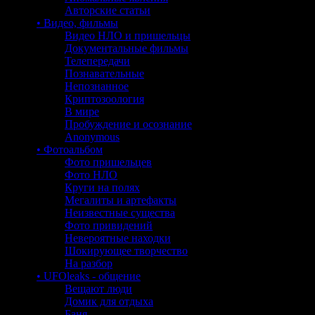
Авторские статьи
• Видео, фильмы
Видео НЛО и пришельцы
Документальные фильмы
Телепередачи
Познавательные
Непознанное
Криптозоология
В мире
Пробуждение и осознание
Anonymous
• Фотоальбом
Фото пришельцев
Фото НЛО
Круги на полях
Мегалиты и артефакты
Неизвестные существа
Фото привидений
Невероятные находки
Шокирующее творчество
На разбор
• UFOleaks - общение
Вещают люди
Домик для отдыха
Баня