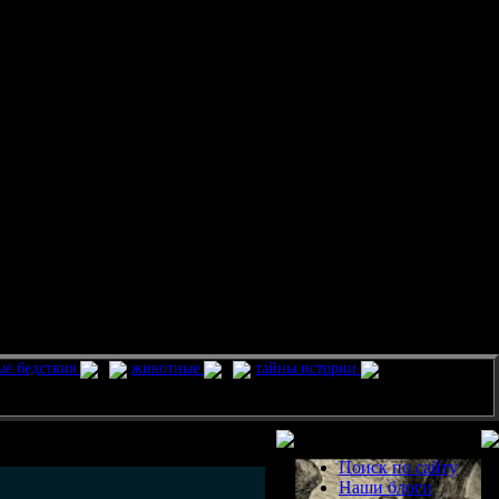
ые бедствия
животные
тайны истории
Разделы
Поиск по сайту
Наши блоги