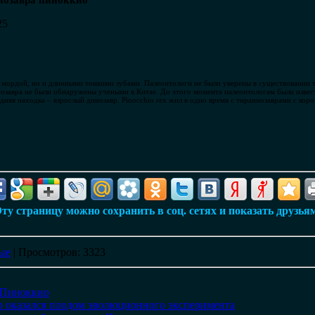
нозавра пиноккио
25
ой мордой, но и длинными тонкими зубами. Палеонтологи не были уверены в существовании
инозавра не были обнаружены учеными в Китае. До этого момента палеонтологам были изве
няя находка – взрослый динозавр. Pinocchio rex жил в одно время с тираннозаврами с корот
ту страницу можно сохранить в соц. сетях и показать друзья
ые
|
Просмотров
: 3323
«Пиноккио
оказался плодом эволюционного эксперимента