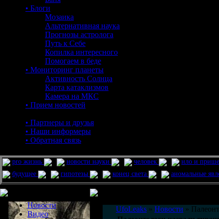
• Блоги
Мозаика
Альтернативная наука
Прогнозы астролога
Путь к Себе
Копилка интересного
Помогаем в беде
• Мониторинг планеты
Активность Солнца
Карта катаклизмов
Камера на МКС
• Прием новостей
• Партнеры и друзья
• Наши информеры
• Обратная связь
pro жизнь
новости науки
человек
нло и приш
будущее
гипотезы
конец света
аномальные яв
Меню сайта
Информация
Комментировать статьи на сайте 
Новости
UfoLeaks
»
Новости
» Палеонт
Видео