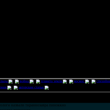
ельцы
война
планета земля
космос
стихийн
ления
авторские статьи
возможно только в течении
30
дней со дня публикации.
ологи назвали тираннозавра пиноккио