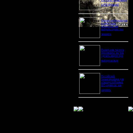
Pro Ultra: битва камер
и ИИ-функций
Ремонт перфораторов
и сварочных
аппаратов: как
выбрать сервис без
лишнего
Размер или чистота
бриллианта: на чем
сделать акцент при
выборе кольца
Российский
балансировщик для
отказоустойчивых
ИТ-сервисов: как
оценить