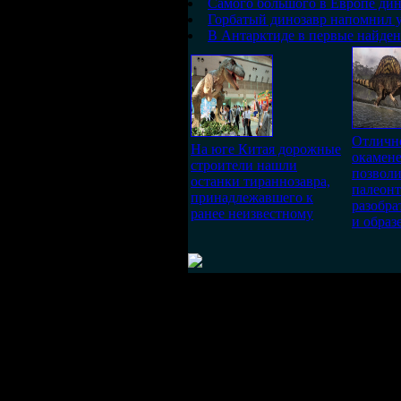
Самого большого в Европе ди
Горбатый динозавр напомнил 
В Антарктиде в первые найден
Отличн
На юге Китая дорожные
окамене
строители нашли
позвол
останки тираннозавра,
палеон
принадлежавшего к
разобра
ранее неизвестному
и образ