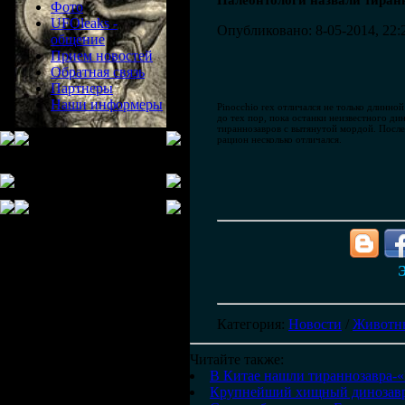
Палеонтологи назвали тиран
Фото
UFOleaks -
Опубликовано: 8-05-2014, 22:
общение
Прием новостей
Обратная связь
Партнеры
Наши информеры
Pinocchio rex отличался не только длинн
до тех пор, пока останки неизвестного д
тираннозавров с вытянутой мордой. Послед
рацион несколько отличался.
Э
Категория
:
Новости
/
Животн
Читайте также:
В Китае нашли тираннозавра-
Крупнейший хищный динозавр 