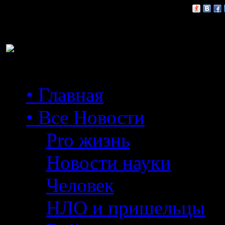
Расскажи друзьям:
• Главная
• Все Новости
Pro жизнь
Новости науки
Человек
НЛО и пришельцы