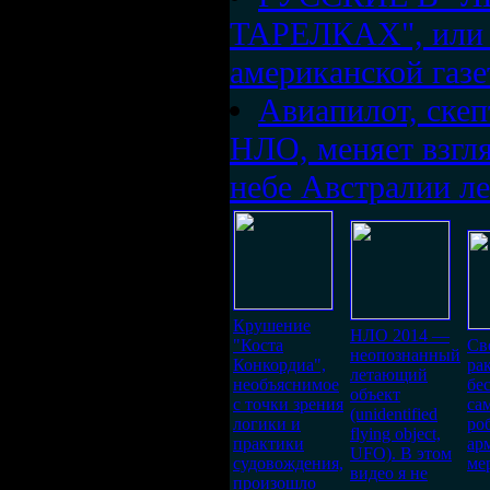
ТАРЕЛКАХ", или 
американской газ
Авиапилот, ске
НЛО, меняет взгл
небе Австралии л
Крушение
НЛО 2014 —
"Коста
Св
неопознанный
Конкордиа",
ра
летающий
необъяснимое
бе
объект
с точки зрения
са
(unidentified
логики и
ро
flying object,
практики
арм
UFO). В этом
судовождения,
ме
видео я не
произошло