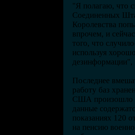
"Я полагаю, что 
Соединенных Шта
Королевства попыт
впрочем, и сейчас
того, что случило
используя хорош
дезинформации", 
Последнее вмешат
работу баз хране
США произошло в 
данные содержатс
показаниях 120 о
на пенсию военн