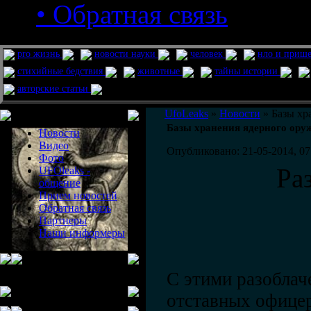
• Обратная связь
pro жизнь
новости науки
человек
нло и приш
стихийные бедствия
животные
тайны истории
авторские статьи
Меню сайта
UfoLeaks
»
Новости
» Базы хр
Базы хранения ядерного ор
Новости
Видео
Опубликовано: 21-05-2014, 07
Фото
Ра
UFOleaks -
общение
Прием новостей
Обратная связь
Партнеры
Наши информеры
С этими разоблач
отставных офице