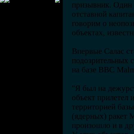
призывник. Один 
отставной капита
говорим о неопо
объектах, извест
Впервые Салас ст
подозрительных с
на базе ВВС Mal
"Я был на дежурс
объект прилетел 
территорией базы
(ядерных) ракет 
произошло и в др