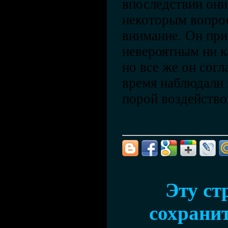
впоследствии они,
некоторым вопрос
внимание. Он при
невероятным ни к
но все же он сог
время наблюдали 
порой воздейство
Эту ст
сохранит