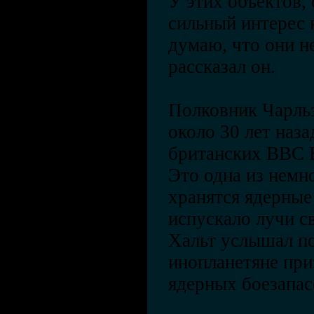
У этих объектов, 
сильный интерес 
думаю, что они не
рассказал он.
Полковник Чарльз
около 30 лет наз
британских ВВС B
Это одна из немн
хранятся ядерны
испускало лучи св
Хальт услышал по
инопланетяне при
ядерных боезапас