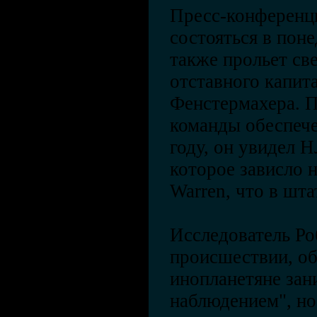
Пресс-конференци
состояться в пон
также прольет св
отставного капи
Фенстермахера. П
команды обеспече
году, он увидел 
которое зависло н
Warren, что в шт
Исследователь Ро
происшествии, об
инопланетяне зан
наблюдением", но