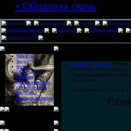
• Обратная связь
pro жизнь
новости науки
человек
нло и приш
стихийные бедствия
животные
тайны истории
авторские статьи
Меню сайта
Информация
Комментировать статьи на сайте 
Новости
публикации.
Видео
UfoLeaks
»
Новости
» Ученые 
Фото
пришельцев, регенерирующих 
UFOleaks -
Ученые расшифровали геном
общение
мозг за 4 дня
Прием новостей
Обратная связь
Опубликовано: 28-05-2014, 05
Партнеры
Разм
Наши информеры