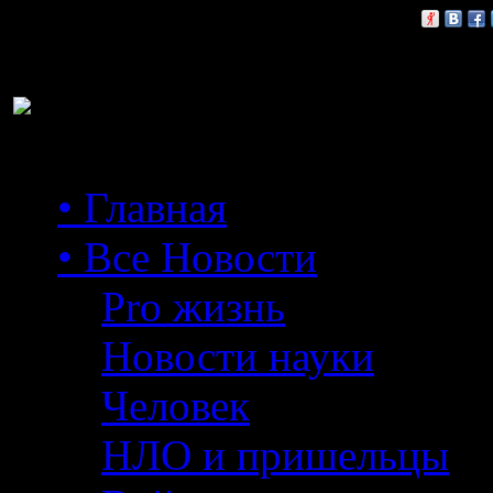
Расскажи друзьям:
• Главная
• Все Новости
Pro жизнь
Новости науки
Человек
НЛО и пришельцы