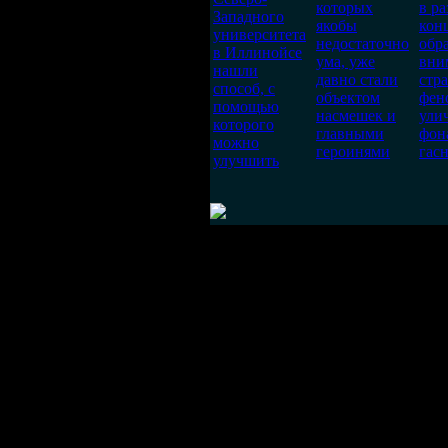
которых
в р
Западного
якобы
кон
университета
недостаточно
обр
в Иллинойсе
ума, уже
вни
нашли
давно стали
стр
способ, с
объектом
фен
помощью
насмешек и
ули
которого
главными
фон
можно
героинями
гас
улучшить