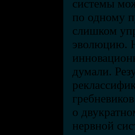
системы мож
по одному 
слишком уп
эволюцию. Н
инновацион
думали. Рез
реклассифи
гребневиков
о двукратн
нервной сис