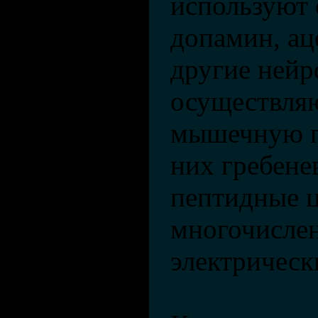
используют 
допамин, ац
другие нейр
осуществля
мышечную п
них гребене
пептидные ц
многочисле
электрическ