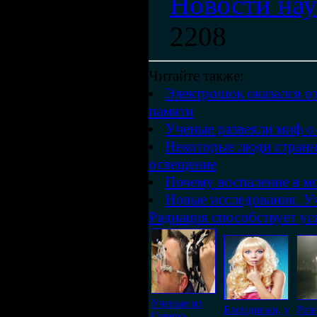
Новости на
2208
Читайте также:
Электрошок оказался 
памяти
Ученые развеяли миф о
Некоторые люди стран
освещение
Почему воспаление в мо
Новые исследования. У
Радиация способствует у
Ученые из
Блондинки, у
Раз
Северо-