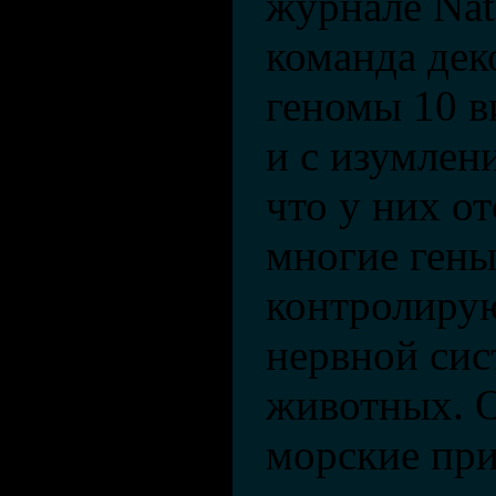
журнале Nat
команда дек
геномы 10 в
и с изумлен
что у них о
многие гены
контролиру
нервной сис
животных. О
морские пр