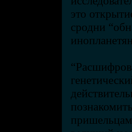
исследовате
это открыти
сродни “об
инопланетян
“Расшифров
генетический
действитель
познакомить
пришельцами