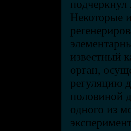
подчеркнул 
Некоторые и
регенериров
элементарны
известный к
орган, осу
регуляцию д
половиной д
одного из м
эксперимен