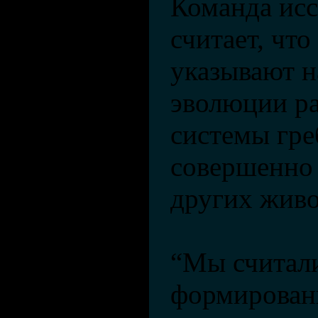
Команда исс
считает, что
указывают на
эволюции ра
системы гре
совершенно 
других жив
“Мы считали
формирован