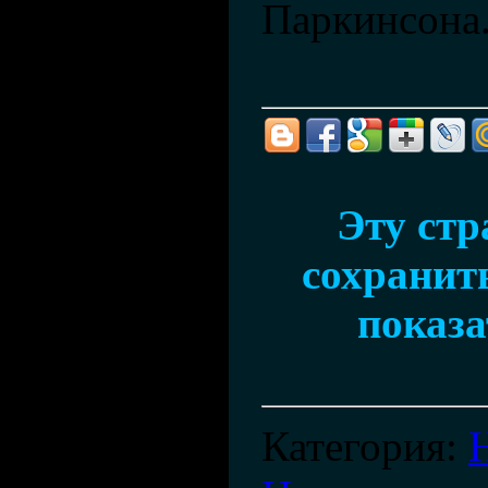
Паркинсона
Эту ст
сохранить
показа
Категория
: