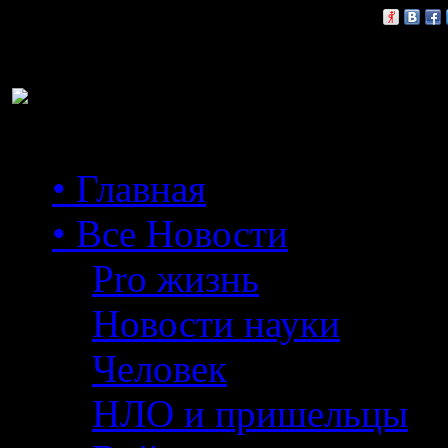
Расскажи друзьям:
• Главная
• Все Новости
Pro жизнь
Новости науки
Человек
НЛО и пришельцы