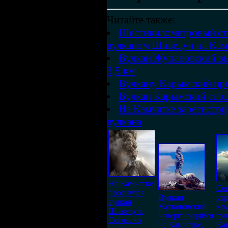
Читайте также:
Шестикилометровый сто
вулканом Шивелуч на Кам
Вулкан Жупановский вы
3,5 км
Вулкану Карымский при
Вулкан Карымский снов
На Камчатке зарегистр
вулкана
На Камчатке
Се
проснулся
Вулкан
ут
вулкан
Жупановский,
ка
Шивелуч.
извергающийся
вул
Согласно
на Камчатке,
Ка