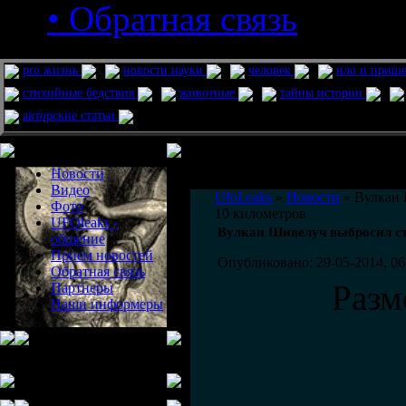
• Обратная связь
pro жизнь
новости науки
человек
нло и приш
стихийные бедствия
животные
тайны истории
авторские статьи
Меню сайта
Информация
Комментировать статьи на сайте 
Новости
публикации.
Видео
UfoLeaks
»
Новости
» Вулкан 
Фото
10 километров
UFOleaks -
Вулкан Шивелуч выбросил ст
общение
Прием новостей
Опубликовано: 29-05-2014, 06
Обратная связь
Разм
Партнеры
Наши информеры