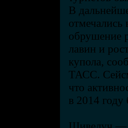
В дальнейш
отмечались
обрушение 
лавин и рос
купола, соо
ТАСС. Сейс
что активно
в 2014 году 
Шивелуч —