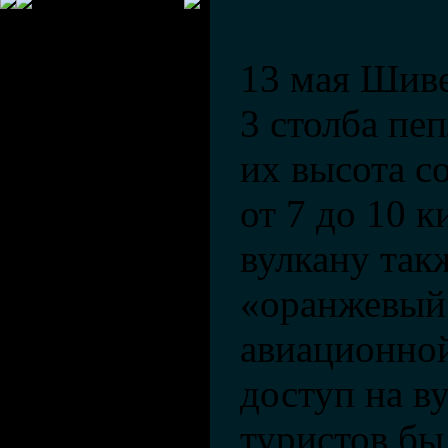
13 мая Шив
3 столба пеп
их высота с
от 7 до 10 к
вулкану так
«оранжевый
авиационной
доступ на в
туристов бы