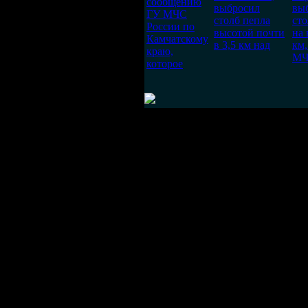
сообщению
выбросил
вы
ГУ МЧС
столб пепла
сто
России по
высотой почти
на 
Камчатскому
в 3,5 км над
км,
краю,
МЧ
которое