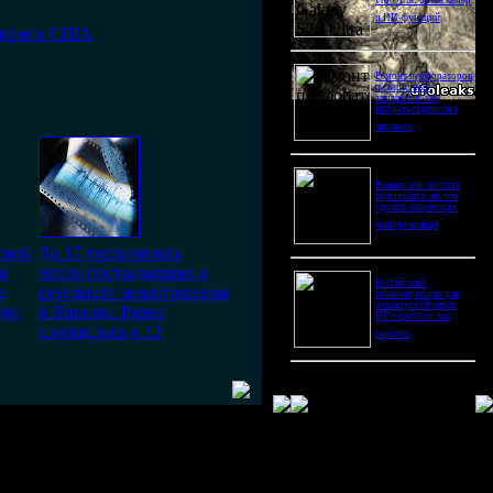
Pro Ultra: битва камер
и ИИ-функций
ением в США
Ремонт перфораторов
и сварочных
аппаратов: как
выбрать сервис без
лишнего
Размер или чистота
бриллианта: на чем
сделать акцент при
выборе кольца
ской
До 17 увеличилось
и
число пострадавших в
Российский
а
результате землетрясения
балансировщик для
отказоустойчивых
дии
в Японии. Ранее
ИТ-сервисов: как
сообщалось о 12
оценить