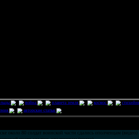
ельцы
война
планета земля
космос
стихийн
ления
авторские статьи
возможно только в течении
30
дней со дня публикации.
ске около 80 солдат воинской части сдались ополченцам (видео)