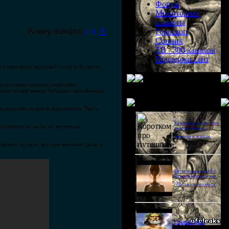
Форум
Мониторинг
планеты
A
Размер шрифта:
A
Гороскоп
A
Сонник
ТВ - 300 каналов
Поддержи сайт
в оцеплении воинской части в Луганске,
переносными зенитно-ракетными
те перестрелки между бойцами самообороны
Последнее видео
 родители солдат и журналисты. Часть
Короткометражка про
ни покинули часть, их встретили
путешествия во
времени и эгоизм.
оверяют оружие, которое военные сдали в
Битва цивилизаций с
Игорем Прокопенко.
"Письма из космоса"
Странное дело.