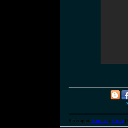
Э
Категория
:
Новости
/
Война
|