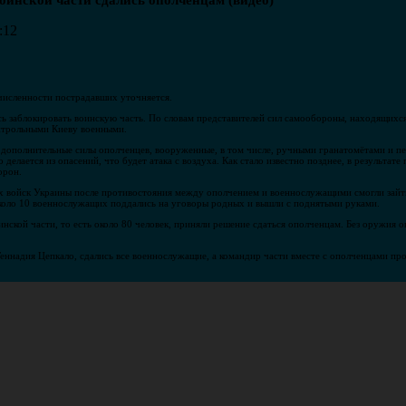
воинской части сдались ополченцам (видео)
:12
численности пострадавших уточняется.
ь заблокировать воинскую часть. По словам представителей сил самообороны, находящихся 
онтрольными Киеву военными.
ь дополнительные силы ополченцев, вооруженные, в том числе, ручными гранатомётами и 
 делается из опасений, что будет атака с воздуха. Как стало известно позднее, в результа
орон.
х войск Украины после противостояния между ополчением и военнослужащими смогли зайти
 около 10 военнослужащих поддались на уговоры родных и вышли с поднятыми руками.
оинской части, то есть около 80 человек, приняли решение сдаться ополченцам. Без оружия о
еннадия Цепкало, сдались все военнослужащие, а командир части вместе с ополченцами пр