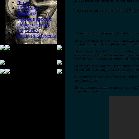
В Луганске около 80 солдат 
Фото
UFOleaks -
Опубликовано: 29-05-2014, 09
общение
Прием новостей
Обратная связь
Партнеры
. Окончательная информация о событии и 
Наши информеры
Позже сообщалось, что ополченцам удалос
их делегация провела переговоры с подк
Позже к воинской части начали прибыват
комплексами. Ополченцы пояснили, что это
и силовиками имеются раненые с обеих ст
На территорию воинской части внутренни
солдат забаррикадировалась в казарме, а
В настоящее время, все солдаты из этой в
аплодисментами.
По словам командира армии юго-востока Г
оружейную комнату.