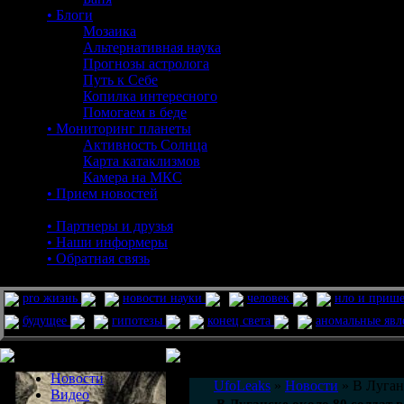
• Блоги
Мозаика
Альтернативная наука
Прогнозы астролога
Путь к Себе
Копилка интересного
Помогаем в беде
• Мониторинг планеты
Активность Солнца
Карта катаклизмов
Камера на МКС
• Прием новостей
• Партнеры и друзья
• Наши информеры
• Обратная связь
pro жизнь
новости науки
человек
нло и приш
будущее
гипотезы
конец света
аномальные яв
Меню сайта
Информация
Комментировать статьи на сайте 
Новости
UfoLeaks
»
Новости
» В Луган
Видео