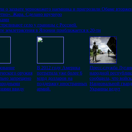
ли о захвате чернокожего наемника и пригрозили Обаме вторж
етно». Жара. Сделано вручную
ками
треливают село у границы с Россией.
те землетрясения в Японии приближается к 20-ти
зование
В 2012 году Америка
Пресс-служба Луган
ческого оружия
потратила уже более 6
народной республик
льно запрещено
млрд долларов на
сообщила, что войск
ародными
поддержку иностранных
Национальной гвар
циями ввиду
армий.
Украины ведут