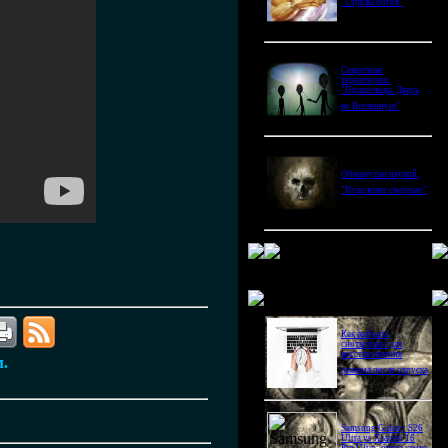
"Стрелы богов"
Секретные
территории.
"Пришельцы. Дверь
во Вселенную"
Обманутые наукой.
"Исцеление смертью"
Новое в блогах
Как выбрать
снотворное для
восстановления
м.
режима после отпуска
Samsung Galaxy S26
Ultra vs Xiaomi 16