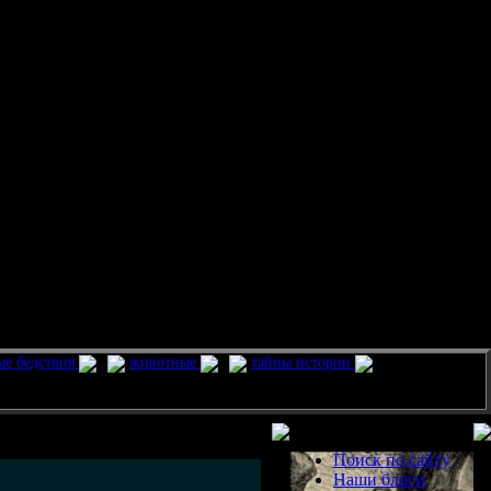
ые бедствия
животные
тайны истории
Разделы
Поиск по сайту
Наши блоги