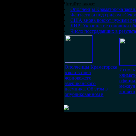
Читайте также:
Ополченцы Краматорска заяви
Фантастика под грифом «Секр
США вновь воюют чужими ру
ЛНР: Украинские силовики обс
Число пострадавших в результа
Ополченцы Краматорска
Исполь
взяли в плен
климати
чернокожего
официа
американского
междун
наемника. Об этом в
конвен
опубликованном в