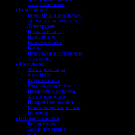
Авторские статьи
• Видео, фильмы
Видео НЛО и пришельцы
Документальные фильмы
Телепередачи
Познавательные
Непознанное
Криптозоология
В мире
Пробуждение и осознание
Anonymous
• Фотоальбом
Фото пришельцев
Фото НЛО
Круги на полях
Мегалиты и артефакты
Неизвестные существа
Фото привидений
Невероятные находки
Шокирующее творчество
На разбор
• UFOleaks - общение
Вещают люди
Домик для отдыха
Баня