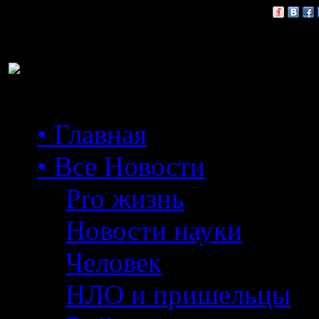
Расскажи друзьям:
• Главная
• Все Новости
Pro жизнь
Новости науки
Человек
НЛО и пришельцы