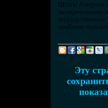
Штаты Америки п
засекреченными 
государственном 
проблеме большое
Эту ст
сохранить
показа