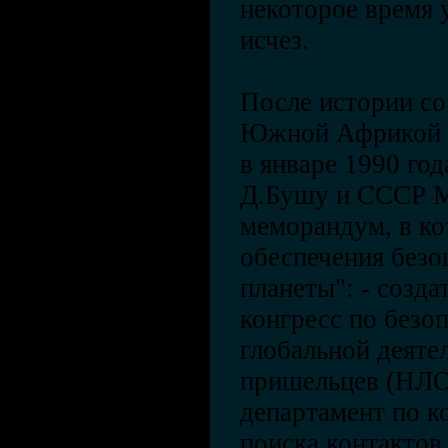
некоторое время 
исчез.
После истории с
Южной Африкой ф
в январе 1990 го
Д.Бушу и СССР М
меморандум, в ко
обеспечения безо
планеты": - созд
конгресс по безоп
глобальной деяте
пришельцев (НЛО)
департамент по к
поиска контактов 