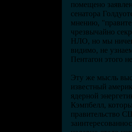
помещено заявле
сенатора Голдуоте
мнению, "правит
чрезвычайно секр
НЛО, но мы ничег
видимо, не узнаем
Пентагон этого н
Эту же мысль выск
известный америк
ядерной энергети
Кэмпбелл, которы
правительство С
заинтересованнос