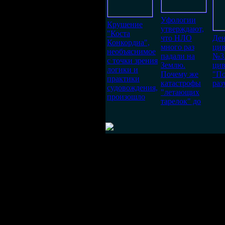
Уфологии
Крушение
утверждают,
"Коста
что НЛО
Ден
Конкордиа",
много раз
цив
необъяснимое
падали на
№3.
с точки зрения
Землю.
цив
логики и
Почему же
"П
практики
катастрофы
разу
судовождения,
"летающих
произошло
тарелок" до