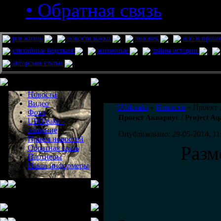
• Обратная связь
pro жизнь
новости науки
человек
нло и приш
стихийные бедствия
животные
тайны истории
авторские статьи
Меню сайта
Информация
Комментировать статьи на сайте 
Новости
публикации.
Видео
UfoLeaks
»
Новости
» Проект А
Фото
Проект Аквариус / Project Aq
UFOleaks -
общение
Опубликовано: 29-05-2014, 11
Прием новостей
Разм
Обратная связь
Партнеры
Наши информеры