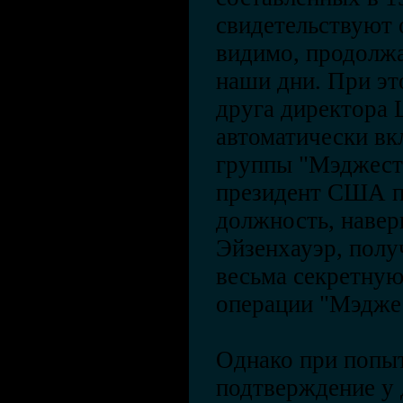
свидетельствуют о
видимо, продолжа
наши дни. При э
друга директора 
автоматически вк
группы "Мэджести
президент США п
должность, наверн
Эйзенхауэр, пол
весьма секретну
операции "Мэдже
Однако при попыт
подтверждение у