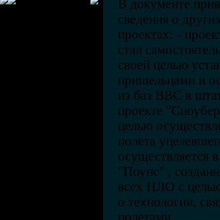
В документе прив
сведения о други
проектах: - проек
стал самостоятель
своей целью уста
пришельцами и ос
из баз ВВС в шта
проекте "Сноуберд
целью осуществл
полета уцелевшег
осуществляется в
"Поунс" , созданн
всех НЛО с цель
о технологии, св
полетами.