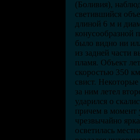
(Боливия), наблю
светившийся объе
длиной 6 м и диа
конусообразной п
было видно ни ил
из задней части 
пламя. Объект лет
скоростью 350 км
свист. Некоторые
за ним летел вто
ударился о скали
причем в момент 
чрезвычайно ярка
осветилась местно