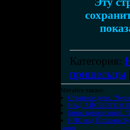
Эту ст
сохранит
показ
Категория
:
пришельцы
Читайте также:
Странное дело. "Черн
НАД АЙСБЕРГОМ 
Битва цивилизаций. 
НЛО над Йоханнесбу
июня