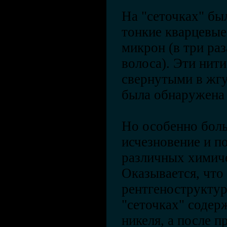
На "сеточках" бы
тонкие кварцевые
микрон (в три ра
волоса). Эти нит
свернутыми в жгу
была обнаружена
Но особенно бол
исчезновение и по
различных химиче
Оказывается, что
рентгеноструктур
"сеточках" содерж
никеля, а после п