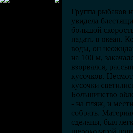
Группа рыбаков н
увидела блестящи
большой скорость
падать в океан. К
воды, он неожида
на 100 м, закачал
взорвался, рассы
кусочков. Несмот
кусочки светились
Большинство обло
- на пляж, и мес
собрать. Материа
сделаны, был легк
шероховатой пов