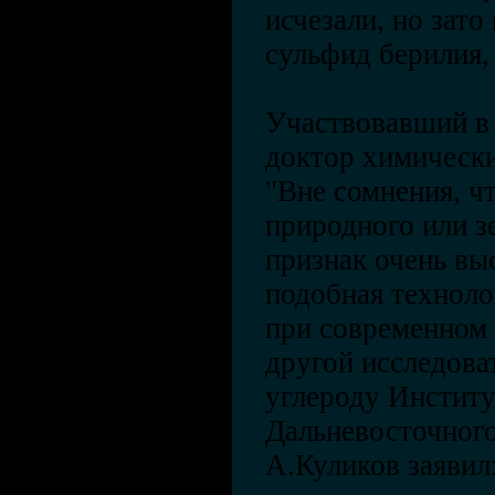
исчезали, но зато
сульфид берилия,
Участвовавший в 
доктор химически
"Вне сомнения, чт
природного или з
признак очень вы
подобная техноло
при современном 
другой исследоват
углероду Инстит
Дальневосточног
А.Куликов заяви