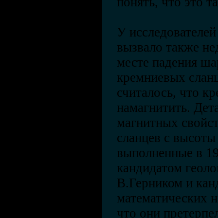
понять, что это та
У исследователей
вызвало также не
месте падения ша
кремниевых сланц
считалось, что к
намагнитить. Дет
магнитных свойс
сланцев с высоты 
выполненные в 1
кандидатом геоло
В.Герником и кан
математических н
что они претерпе