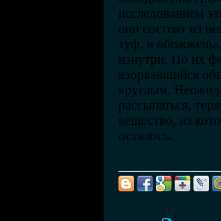
исследованием эт
они состоят из в
туф, и обожжены,
изнутри. По их ф
взорвавшийся объ
круглым. Неожида
рассыпаться, тер
вещество, из кот
осталось.