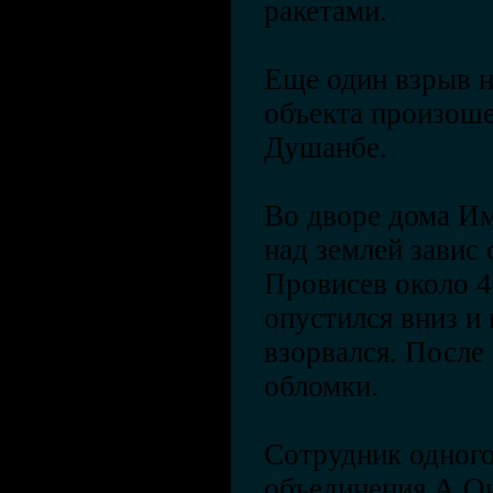
ракетами.
Еще один взрыв н
объекта произоше
Душанбе.
Во дворе дома Им
над землей завис
Провисев около 4
опустился вниз и
взорвался. После 
обломки.
Сотрудник одного
объединения А.О