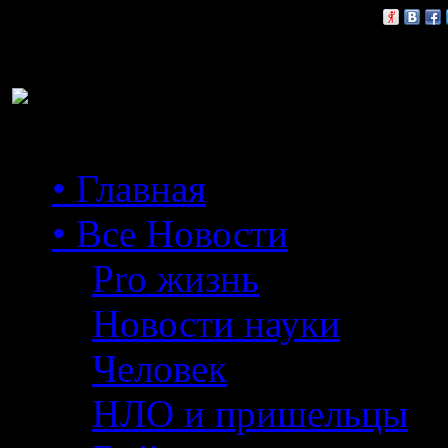
Расскажи друзьям:
• Главная
• Все Новости
Pro жизнь
Новости науки
Человек
НЛО и пришельцы