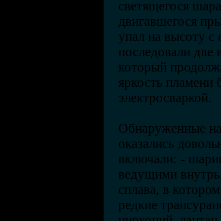
светящегося шара
двигавшегося пр
упал на высоту с 
последовали две 
который продолжа
яркость пламени 
электросваркой.
Обнаруженные на
оказались довол
включали: - шари
ведущими внутрь,
сплава, в которо
редкие трансуран
цирконий, лантан,