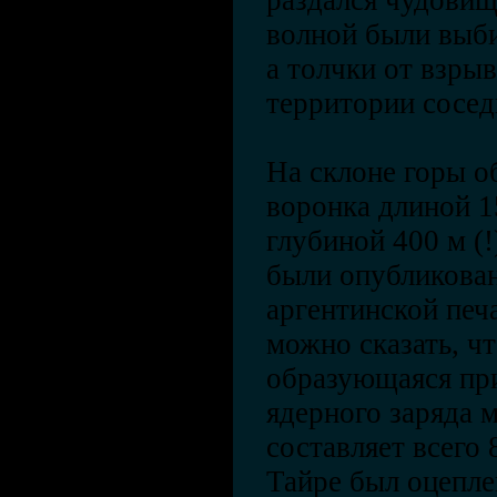
раздался чудови
волной были выби
а толчки от взры
территории сосе
На склоне горы о
воронка длиной 1
глубиной 400 м (
были опубликован
аргентинской печ
можно сказать, ч
образующаяся пр
ядерного заряда
составляет всего 
Тайре был оцепле