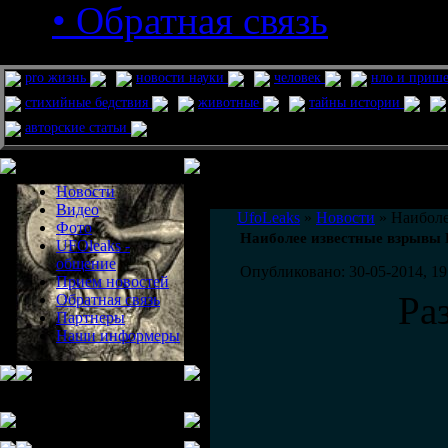
• Обратная связь
pro жизнь
новости науки
человек
нло и приш
стихийные бедствия
животные
тайны истории
авторские статьи
Меню сайта
Информация
Комментировать статьи на сайте 
Новости
публикации.
Видео
UfoLeaks
»
Новости
» Наибол
Фото
Наиболее известные взрывы
UFOleaks -
общение
Опубликовано: 30-05-2014, 19
Прием новостей
Ра
Обратная связь
Партнеры
Наши информеры