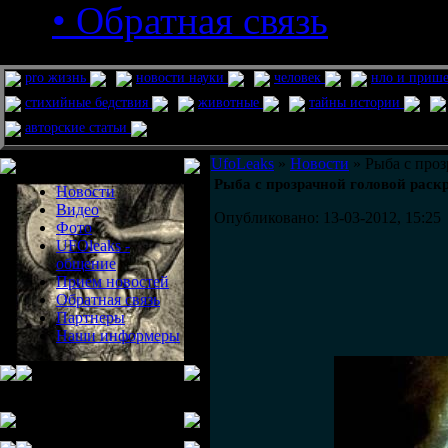
• Обратная связь
pro жизнь
новости науки
человек
нло и приш
стихийные бедствия
животные
тайны истории
авторские статьи
Меню сайта
UfoLeaks
»
Новости
» Рыба с проз
Рыба с прозрачной головой раск
Новости
Видео
Опубликовано: 13-03-2012, 15:25
Фото
UFOleaks -
общение
Прием новостей
Обратная связь
Партнеры
Наши информеры