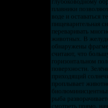
глубоководному обр
плавники позволяют
воде и оставаться 
пищеварительная си
переваривать мног
животных. В желудк
обнаружены фрагме
считают, что больш
горизонтальном пол
поверхности. Зелён
приходящий солнечн
проплывает животн
биолюминисцентным
рыба разворачивает
смотреть прямо, на