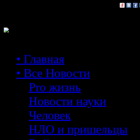
Расскажи друзьям:
• Главная
• Все Новости
Pro жизнь
Новости науки
Человек
НЛО и пришельцы