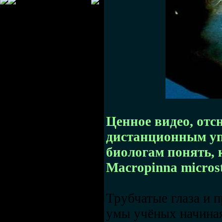
Ценное видео, отс
дистанционным упр
биологам понять, 
Macropinna micros
Трубчатые глаза и 
умы учёных начиная