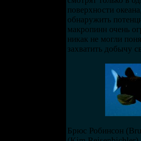
смотрят только в од
поверхности океана
обнаружить потенци
макропинн очень ог
никак не могли пон
захватить добычу с
Брюс Робинсон (Bru
(Kim Reisenbichler)