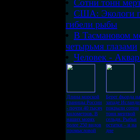
Сотни тонн мер
США: Экологи п
гибели рыбы
В Тасмановом м
четырьмя глазами
Человек - Аква
Длина морской
Берег фьорда н
границы России
западе Исланд
- почти 40 тысяч
покрыли сотни
километров. В
тонн мертвой
наших морях
сельди. Рыбьи
более 250 видов
остатки – и на
промысловой
дне