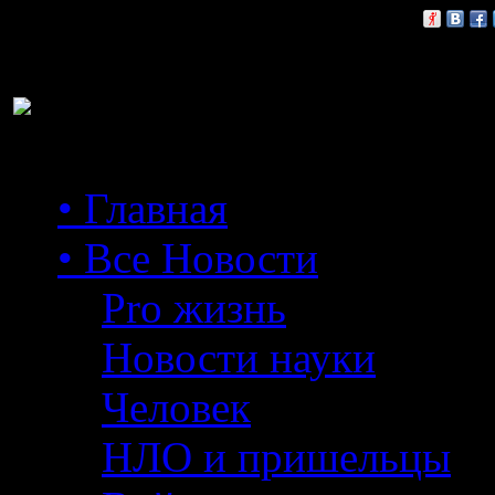
Расскажи друзьям:
• Главная
• Все Новости
Pro жизнь
Новости науки
Человек
НЛО и пришельцы