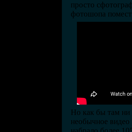
просто сфотогра
фотошопа помести
Но как бы там ни 
необычное видео 
набрало более 10