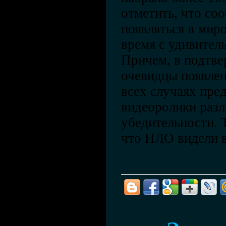
отметить, что со
появляться в мир
время с удивител
Причем, в подтве
очевидцы появлен
всех случаях пре
видеоролики разл
убедительности. 
что НЛО видели в