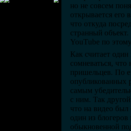
но не совсем пон
открывается его в
что откуда посред
странный объект.
YouTube по этому
Как считает один 
сомневаться, что 
пришельцев. По е
опубликованных р
самым убедительн
с ним. Так другой
что на видео был
один из блогеров 
обыкновенной под