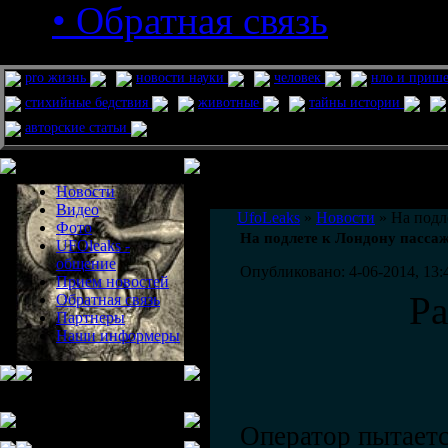
• Обратная связь
pro жизнь
новости науки
человек
нло и приш
стихийные бедствия
животные
тайны истории
авторские статьи
Меню сайта
Информация
Комментировать статьи на сайте 
Новости
публикации.
Видео
UfoLeaks
»
Новости
» На подл
Фото
На подлете к Лондону пасса
UFOleaks -
общение
Опубликовано: 4-06-2014, 13:
Прием новостей
Р
Обратная связь
Партнеры
Наши информеры
Оператор пытаетс