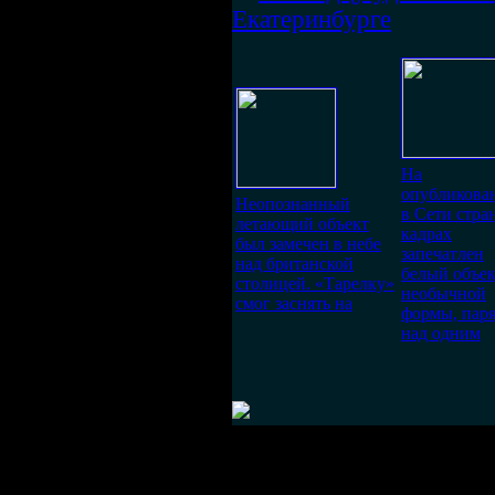
Екатеринбурге
На
опубликова
Неопознанный
в Сети стр
летающий объект
кадрах
был замечен в небе
запечатлен
над британской
белый объе
столицей. «Тарелку»
необычной
смог заснять на
формы, пар
над одним